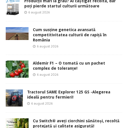
Producții mari la grâu? Ai câștigat recolta, dar
poți pierde startul culturii următoare
6 august 2026
Cum susține genetica avansată
competitivitatea culturii de rapiță în
România
6 august 2026
Aldemir F1 – O tomată cu un pachet
complex de toleranțe!
6 august 2026
Tractorul SAME Explorer 125 GS -Alegerea
ideală pentru fermieri!
6 august 2026
Cu Switch® aveți ciorchini sănătoși, recoltă
protejată și calitate asigurată!