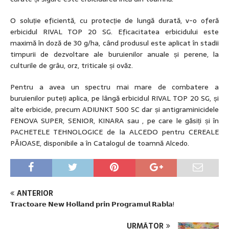
O soluție eficientă, cu protecție de lungă durată, v-o oferă
erbicidul RIVAL TOP 20 SG. Eficacitatea erbicidului este
maximă în doză de 30 g/ha, când produsul este aplicat în stadii
timpurii de dezvoltare ale buruienilor anuale și perene, la
culturile de grâu, orz, triticale și ovăz.
Pentru a avea un spectru mai mare de combatere a
buruienilor puteți aplica, pe lângă erbicidul RIVAL TOP 20 SG, și
alte erbicide, precum ADIUNKT 500 SC dar și antigraminicidele
FENOVA SUPER, SENIOR, KINARA sau , pe care le găsiți și în
PACHETELE TEHNOLOGICE de la ALCEDO pentru CEREALE
PĂIOASE, disponibile a în Catalogul de toamnă Alcedo.
ANTERIOR
𝗧𝗿𝗮𝗰𝘁𝗼𝗮𝗿𝗲 𝗡𝗲𝘄 𝗛𝗼𝗹𝗹𝗮𝗻𝗱 𝗽𝗿𝗶𝗻 𝗣𝗿𝗼𝗴𝗿𝗮𝗺𝘂𝗹 𝗥𝗮𝗯𝗹𝗮!
URMĂTOR