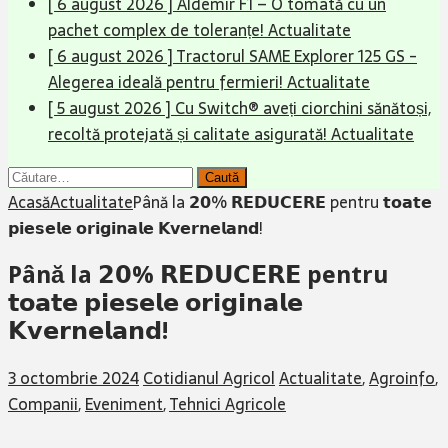
[ 6 august 2026 ]
Aldemir F1 – O tomată cu un
pachet complex de toleranțe!
Actualitate
[ 6 august 2026 ]
Tractorul SAME Explorer 125 GS -
Alegerea ideală pentru fermieri!
Actualitate
[ 5 august 2026 ]
Cu Switch® aveți ciorchini sănătoși,
recoltă protejată și calitate asigurată!
Actualitate
Caută
după:
Acasă
Actualitate
Până la 𝟮𝟬% 𝗥𝗘𝗗𝗨𝗖𝗘𝗥𝗘 pentru 𝘁𝗼𝗮𝘁𝗲
𝗽𝗶𝗲𝘀𝗲𝗹𝗲 𝗼𝗿𝗶𝗴𝗶𝗻𝗮𝗹𝗲 𝗞𝘃𝗲𝗿𝗻𝗲𝗹𝗮𝗻𝗱!
Până la 𝟮𝟬% 𝗥𝗘𝗗𝗨𝗖𝗘𝗥𝗘 pentru
𝘁𝗼𝗮𝘁𝗲 𝗽𝗶𝗲𝘀𝗲𝗹𝗲 𝗼𝗿𝗶𝗴𝗶𝗻𝗮𝗹𝗲
𝗞𝘃𝗲𝗿𝗻𝗲𝗹𝗮𝗻𝗱!
3 octombrie 2024
Cotidianul Agricol
Actualitate
,
Agroinfo
,
Companii
,
Eveniment
,
Tehnici Agricole