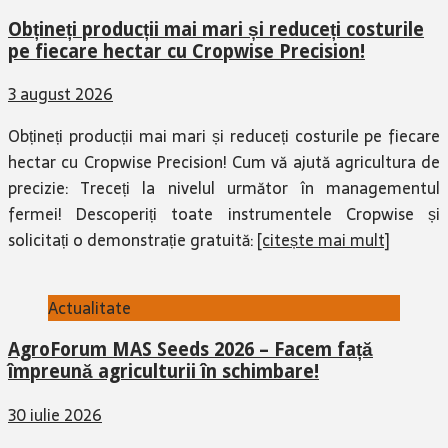
Obțineți producții mai mari și reduceți costurile
pe fiecare hectar cu Cropwise Precision!
3 august 2026
Obțineți producții mai mari și reduceți costurile pe fiecare
hectar cu Cropwise Precision! Cum vă ajută agricultura de
precizie: Treceți la nivelul următor în managementul
fermei! Descoperiți toate instrumentele Cropwise și
solicitați o demonstrație gratuită:
[citește mai mult]
Actualitate
AgroForum MAS Seeds 2026 – Facem față
împreună agriculturii în schimbare!
30 iulie 2026