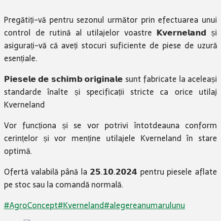
Pregătiți-vă pentru sezonul următor prin efectuarea unui
control de rutină al utilajelor voastre 𝗞𝘃𝗲𝗿𝗻𝗲𝗹𝗮𝗻𝗱 și
asigurați-vă că aveți stocuri suficiente de piese de uzură
esențiale.
𝗣𝗶𝗲𝘀𝗲𝗹𝗲 𝗱𝗲 𝘀𝗰𝗵𝗶𝗺𝗯 𝗼𝗿𝗶𝗴𝗶𝗻𝗮𝗹𝗲 sunt fabricate la aceleași
standarde înalte și specificații stricte ca orice utilaj
Kverneland
Vor funcționa și se vor potrivi întotdeauna conform
cerințelor și vor menține utilajele Kverneland în stare
optimă.
Ofertă valabilă până la 𝟮𝟱.𝟭𝟬.𝟮𝟬𝟮𝟰 pentru piesele aflate
pe stoc sau la comandă normală.
#
AgroConcept
#
Kverneland
#a
legereanumarulunu