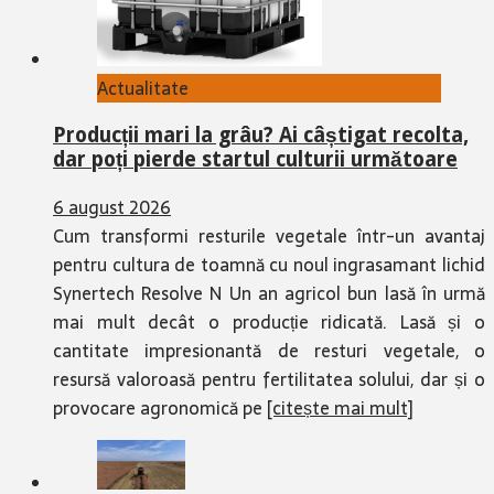
Actualitate
Producții mari la grâu? Ai câștigat recolta,
dar poți pierde startul culturii următoare
6 august 2026
Cum transformi resturile vegetale într-un avantaj
pentru cultura de toamnă cu noul ingrasamant lichid
Synertech Resolve N Un an agricol bun lasă în urmă
mai mult decât o producție ridicată. Lasă și o
cantitate impresionantă de resturi vegetale, o
resursă valoroasă pentru fertilitatea solului, dar și o
provocare agronomică pe
[citește mai mult]