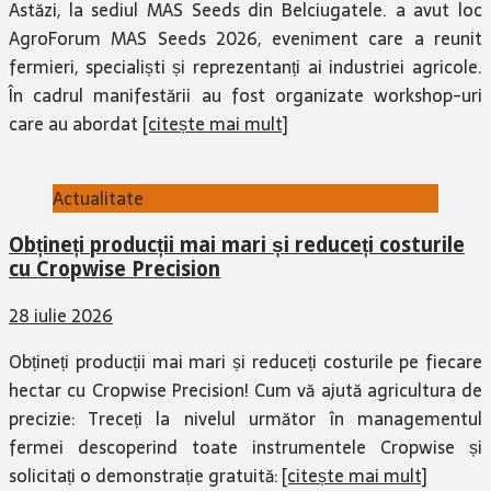
Astăzi, la sediul MAS Seeds din Belciugatele. a avut loc
AgroForum MAS Seeds 2026, eveniment care a reunit
fermieri, specialiști și reprezentanți ai industriei agricole.
În cadrul manifestării au fost organizate workshop-uri
care au abordat
[citește mai mult]
Actualitate
Obțineți producții mai mari și reduceți costurile
cu Cropwise Precision
28 iulie 2026
Obțineți producții mai mari și reduceți costurile pe fiecare
hectar cu Cropwise Precision! Cum vă ajută agricultura de
precizie: Treceți la nivelul următor în managementul
fermei descoperind toate instrumentele Cropwise și
solicitați o demonstrație gratuită:
[citește mai mult]