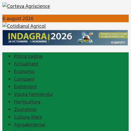
6 august 2026
Prima pagina
Actualitate
Economic
Companii
Eveniment
Vocea Fermierului
Horticultura
Zootehnie
Cultura Mare
Agroalimentar