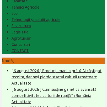
Sanatate
Tehnici Agricole
Eco
Tehnologii şi soluţii agricole
Silvicultura
Legislatie
Agroturism
Concursuri
CONTACT
Noutăți
[ 6 august 2026 ]
Producții mari la grâu? Ai câștigat
recolta, dar poți pierde startul culturii următoare
Actualitate
[ 6 august 2026 ]
Cum susține genetica avansată
competitivitatea culturii de rapiță în România
Actualitate