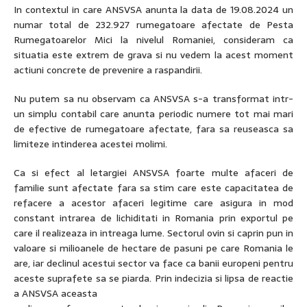
In contextul in care ANSVSA anunta la data de 19.08.2024 un
numar total de 232.927 rumegatoare afectate de Pesta
Rumegatoarelor Mici la nivelul Romaniei, consideram ca
situatia este extrem de grava si nu vedem la acest moment
actiuni concrete de prevenire a raspandirii.
Nu putem sa nu observam ca ANSVSA s-a transformat intr-
un simplu contabil care anunta periodic numere tot mai mari
de efective de rumegatoare afectate, fara sa reuseasca sa
limiteze intinderea acestei molimi.
Ca si efect al letargiei ANSVSA foarte multe afaceri de
familie sunt afectate fara sa stim care este capacitatea de
refacere a acestor afaceri legitime care asigura in mod
constant intrarea de lichiditati in Romania prin exportul pe
care il realizeaza in intreaga lume. Sectorul ovin si caprin pun in
valoare si milioanele de hectare de pasuni pe care Romania le
are, iar declinul acestui sector va face ca banii europeni pentru
aceste suprafete sa se piarda. Prin indecizia si lipsa de reactie
a ANSVSA aceasta