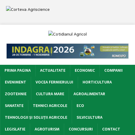
PRIMA PAGINA
ACTUALITATE
ECONOMIC
COMPANII
EVENIMENT
VOCEA FERMIERULUI
HORTICULTURA
ZOOTEHNIE
CULTURA MARE
AGROALIMENTAR
SANATATE
TEHNICI AGRICOLE
ECO
TEHNOLOGII ŞI SOLUŢII AGRICOLE
SILVICULTURA
LEGISLATIE
AGROTURISM
CONCURSURI
CONTACT