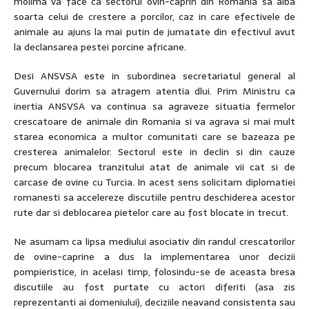
molima va face ca sectorul ovin-caprin din Romania sa aiba
soarta celui de crestere a porcilor, caz in care efectivele de
animale au ajuns la mai putin de jumatate din efectivul avut
la declansarea pestei porcine africane.
Desi ANSVSA este in subordinea secretariatul general al
Guvernului dorim sa atragem atentia dlui. Prim Ministru ca
inertia ANSVSA va continua sa agraveze situatia fermelor
crescatoare de animale din Romania si va agrava si mai mult
starea economica a multor comunitati care se bazeaza pe
cresterea animalelor. Sectorul este in declin si din cauze
precum blocarea tranzitului atat de animale vii cat si de
carcase de ovine cu Turcia. In acest sens solicitam diplomatiei
romanesti sa accelereze discutiile pentru deschiderea acestor
rute dar si deblocarea pietelor care au fost blocate in trecut.
Ne asumam ca lipsa mediului asociativ din randul crescatorilor
de ovine-caprine a dus la implementarea unor decizii
pompieristice, in acelasi timp, folosindu-se de aceasta bresa
discutiile au fost purtate cu actori diferiti (asa zis
reprezentanti ai domeniului), deciziile neavand consistenta sau