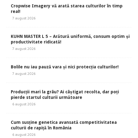
Cropwise Imagery vă arată starea culturilor în timp
real!
7 august 2026
KUHN MASTER L 5 – Arătură uniformă, consum optim și
productivitate ridicată!
7 august 2026
Bolile nu iau pauză vara și nici protecția culturilor!
7 august 2026
Producții mari la grâu? Ai câștigat recolta, dar poți
pierde startul culturii următoare
6 august 2026
Cum susține genetica avansată competitivitatea
culturii de rapiță în România
6 august 2026