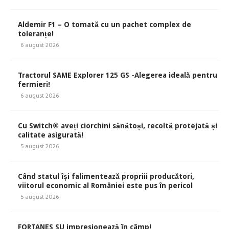
Aldemir F1 – O tomată cu un pachet complex de
toleranțe!
6 august 2026
Tractorul SAME Explorer 125 GS -Alegerea ideală pentru
fermieri!
6 august 2026
Cu Switch® aveți ciorchini sănătoși, recoltă protejată și
calitate asigurată!
5 august 2026
Când statul își falimentează propriii producători,
viitorul economic al României este pus în pericol
5 august 2026
FORTANES SU impresionează în câmp!