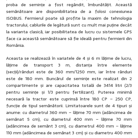
proba de semințe a fost regândit, îmbunătățit. Această
semănătoare are disponibilitatea de a folosi conexiunea
ISOBUS. Fermierul poate să profite la maxim de tehnologia
tractorului, cablurile de legătură sunt cu mult mai puține decât
la varianta clasică, iar posibilitatea de lucru cu sistemele GPS
face ca această semănătoare să fie ideală pentru fermierii din
România.
Aceasta se realizează în variatele de 4 și 6 m lățime de lucru,
lățime de transport 3 m, distanța între elemente
(secții)/rânduri este de 360 mm/1250 mm, iar între rânduri
este de 180 mm. Buncărul de semințe este realizat din 2
compartimente și are capacitatea totală de 3414 litri (2/3
pentru semințe și 1/3 pentru fertilizant). Puterea minimă
necesară la tractor este cuprinsă între 180 CP – 250 CP,
funcție de tipul semănătorii. Limitatoarele sunt de 4 tipuri și
anume: cu diametrul 360 mm – lățime 70 mm (adâncimea de
semănat 5 cm), cu diametrul 400 mm – lățime 70 mm
(adâncimea de semănt 3 cm), cu diametrul 400 mm – lățime
110 mm (adâncimea de semănat 3 cm) și cu diametru 400 mm