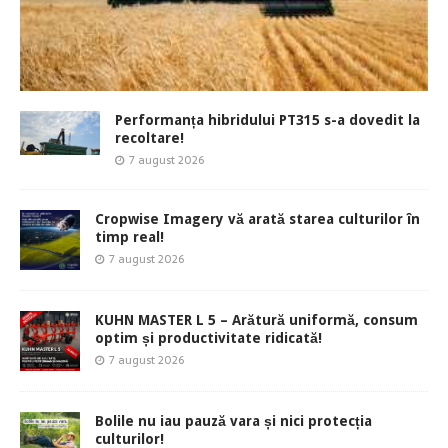
Performanța hibridului PT315 s-a dovedit la
recoltare!
7 august 2026
Cropwise Imagery vă arată starea culturilor în
timp real!
7 august 2026
KUHN MASTER L 5 – Arătură uniformă, consum
optim și productivitate ridicată!
7 august 2026
Bolile nu iau pauză vara și nici protecția
culturilor!