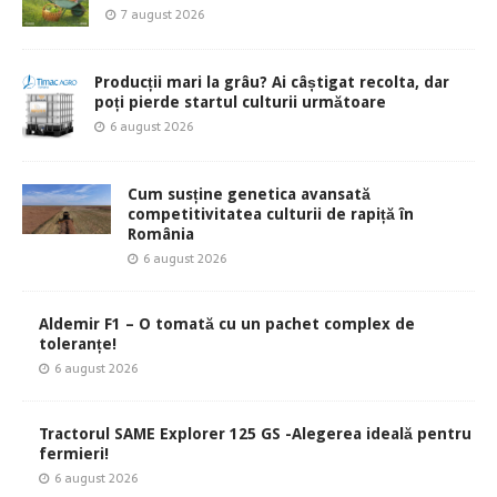
7 august 2026
Producții mari la grâu? Ai câștigat recolta, dar
poți pierde startul culturii următoare
6 august 2026
Cum susține genetica avansată
competitivitatea culturii de rapiță în
România
6 august 2026
Aldemir F1 – O tomată cu un pachet complex de
toleranțe!
6 august 2026
Tractorul SAME Explorer 125 GS -Alegerea ideală pentru
fermieri!
6 august 2026