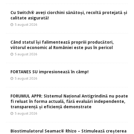
Cu Switch® aveți ciorchini sănătoși, recoltă protejată și
calitate asigurată!
5 august 2026
Când statul își falimentează propriii producători,
viitorul economic al României este pus în pericol
5 august 2026
FORTANES SU impresionează în câmp!
5 august 2026
FORUMUL APPR: Sistemul Național Antigrindină nu poate
fi reluat în forma actuală, fără evaluări independente,
transparență și eficiență demonstrate
5 august 2026
Biostimulatorul Seamac® Rhizo – Stimulează creșterea