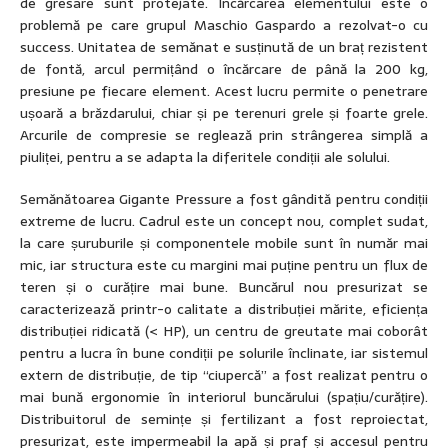
de gresare sunt protejate. Încărcarea elementului este o
problemă pe care grupul Maschio Gaspardo a rezolvat-o cu
success. Unitatea de semănat e susținută de un braț rezistent
de fontă, arcul permițând o încărcare de până la 200 kg,
presiune pe fiecare element. Acest lucru permite o penetrare
ușoară a brăzdarului, chiar și pe terenuri grele și foarte grele.
Arcurile de compresie se reglează prin strângerea simplă a
piuliței, pentru a se adapta la diferitele condiții ale solului.
Semănătoarea Gigante Pressure a fost gândită pentru condiții
extreme de lucru. Cadrul este un concept nou, complet sudat,
la care șuruburile și componentele mobile sunt în număr mai
mic, iar structura este cu margini mai puține pentru un flux de
teren și o curățire mai bune. Buncărul nou presurizat se
caracterizează printr-o calitate a distribuției mărite, eficiența
distribuției ridicată (< HP), un centru de greutate mai coborât
pentru a lucra în bune condiții pe solurile înclinate, iar sistemul
extern de distribuție, de tip “ciupercă” a fost realizat pentru o
mai bună ergonomie în interiorul buncărului (spațiu/curățire).
Distribuitorul de semințe și fertilizant a fost reproiectat,
presurizat, este impermeabil la apă și praf și accesul pentru