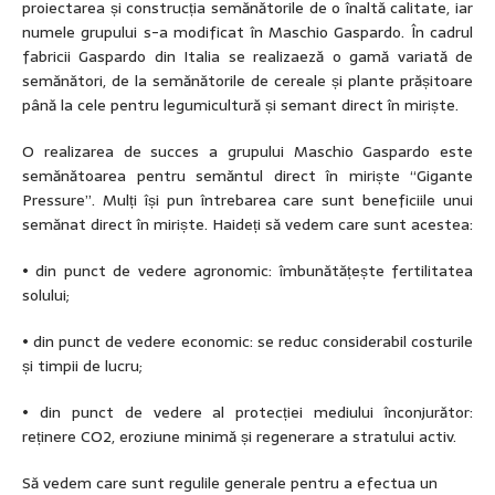
proiectarea și construcția semănătorile de o înaltă calitate, iar
numele grupului s-a modificat în Maschio Gaspardo. În cadrul
fabricii Gaspardo din Italia se realizaeză o gamă variată de
semănători, de la semănătorile de cereale și plante prășitoare
până la cele pentru legumicultură și semant direct în miriște.
O realizarea de succes a grupului Maschio Gaspardo este
semănătoarea pentru semăntul direct în miriște “Gigante
Pressure”. Mulți își pun întrebarea care sunt beneficiile unui
semănat direct în miriște. Haideți să vedem care sunt acestea:
• din punct de vedere agronomic: îmbunătățește fertilitatea
solului;
• din punct de vedere economic: se reduc considerabil costurile
și timpii de lucru;
• din punct de vedere al protecției mediului înconjurător:
reținere CO2, eroziune minimă și regenerare a stratului activ.
Să vedem care sunt regulile generale pentru a efectua un