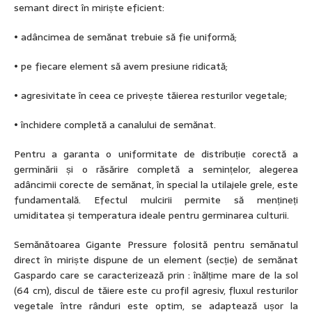
semant direct în miriște eficient:
• adâncimea de semănat trebuie să fie uniformă;
• pe fiecare element să avem presiune ridicată;
• agresivitate în ceea ce privește tăierea resturilor vegetale;
• închidere completă a canalului de semănat.
Pentru a garanta o uniformitate de distribuție corectă a
germinării și o răsărire completă a semințelor, alegerea
adâncimii corecte de semănat, în special la utilajele grele, este
fundamentală. Efectul mulcirii permite să mențineți
umiditatea și temperatura ideale pentru germinarea culturii.
Semănătoarea Gigante Pressure folosită pentru semănatul
direct în miriște dispune de un element (secție) de semănat
Gaspardo care se caracterizează prin : înălțime mare de la sol
(64 cm), discul de tăiere este cu profil agresiv, fluxul resturilor
vegetale între rânduri este optim, se adaptează ușor la