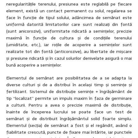
neregularitățile terenului, presiunea este reglabilă pe fiecare
element, există un contact permanent cu solul, regalarea se
face în funcție de tipul solului, adâncimea de semănat este
uniformă datorită limitatorilor care sunt realizați din fontă
(sunt anicorozivi), uniformitate ridicată a semințelor, precizie
maximă în funcție de cultura și de condițiile terenului
(umiditate, etc.), iar roțile de acoperire a semințelor sunt
realizate tot din fontă (anticorozive), au libertate de mișcare
și presiune ridicată și în cazul solurilor denivelate asigură o mai
bună acoperire a semințelor.
Elementul de semănat are posibilitatea de a se adapta la
diverse culturi și de a distribui în același timp și semințe și
fertilizant. Sistemul de distribuție semințe + îngrășământ de
tip “localizat” permite un impuls maxim în faza de germinare
a culturii. Pentru a avea o precizie maximă de distribuție,
înainte de începerea lucrului se poate face un test de
semănat și de distribuit îngrășământul solid foarte simplu.
Elementul (secția) de semănat a fost și el regândit, având o
fiabilitate crescută, puncte de fixare mai întărite, iar punctele