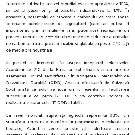
terenurile cultivate la nivel mondial este de aproximativ 10%,
iar cel al pășunilor și al pajiștilor ridicându-se la 17%. În
ansamblu, potențialul de stocare a carbonului de către toate
terenurile administrate de agricultori (care ar putea fi
impulsionat prin stimulente mai puternice) reprezintă un
procent uimitor de 27% din obiectivele de reducere a emisiilor
de carbon pentru a preveni încălzirea globală cu peste 2°C față
de media preindustrială.
În paralel cu impactul său asupra îndeplinirii obiectivelor
Acordului de 2°C de la Paris, un sol sănătos și viu are, de
asemenea, un rol semnificativ în atingerea Obiectivelor de
Dezvoltare Durabilă (ODD). Analiza efectuată de Salvează
Solul arată că solul va juca un rol esențial în facilitarea
succesului a cel puțin 12 ODD și va contribui indirect la
realizarea tuturor celor 17 ODD stabilite.
La nivel mondial, suprafața agricolă reprezintă 38% din
suprafața terestră a Pământului (aproximativ 5 miliarde de
hectare). Având în vedere aceste cifre uluitoare, analiza