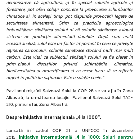
demonstreze că agricultura, și în special solurile agricole și
forestiere, pot oferi soluții concrete la provocarea schimbărilor
climatice și, în același timp, pot răspunde provocării legate de
securitatea alimentară. Știm că practicile agroecologice
îmbunătățesc sănătatea solului și că solurile sănătoase asigură
sisteme de producție alimentară durabile. După cum arată
această analiză, solul este un factor important în ceea ce privește
reținerea carbonului, solurile sănătoase stocând mult mai mult
carbon. Este vital ca subiectul sănătății solului să fie plasat în
prim-planul discuțiilor privind schimbările climatice,
biodiversitatea și deșertificarea și ca acest lucru să se reflecte
urgent în politicile naționale. Este o soluție cheie.”
Pavilionul mișcării Salvează Solul la COP 28 se va afla în Zona
Albastră, la următoarea locație: Pavilionul Salvează Solul TA2-
210, primul etaj, Zona Albastră.
Despre inițiativa internațională „4 la 1000”:
Lansată în cadrul COP 21 a UNFCCC în decembrie
2015,
inițiativa internațională „4 la 1000: Soluri pentru