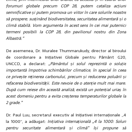
forumuri globale precum COP 28, putem cataliza acțiuni
semnificative și putem promova un viitor în care solurile noastre
să prospere; susținând biodiversitatea, securitatea alimentară și o
climă stabilă. Vom argumenta în acest sens în cei mai puternici
termeni posibili la COP 28, din pavilionul nostru din Zona
Albastră.”
De asemenea, Dr. Muralee Thummarukudy, director al biroului
de coordonare a Inițiativei Globale pentru Pământ G20,
UNCCD, a declarat:
„Pământul și solul reprezintă o soluție
importantă împotriva schimbărilor climatice, în special în ceea
ce privește reținerea carbonului, precum și reducerea poluării și
refacerea biodiversității. Este nevoie de o atenție mult mai mare.
După cum reiese din această analiză, există un potențial uriaș în
acest domeniu pentru a evita creșterea temperaturilor globale la
2 grade.”
Dr. Paul Luu, secretarul executiv al Inițiativei internaționale „4
la 1000”, a adăugat:
Inițiativa internațională „4 la 1000: Soluri
pentru securitate alimentară și climă” își propune să