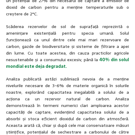
un potențial de 27% din necesarul de captare a emisiilor de
dioxid de carbon pentru a menține temperaturile sub o
creștere de 2°C.
Scăderea rezervelor de sol de suprafață reprezintă o
amenințare existențială pentru specia umană. Solul
funcționează ca unul dintre cele mai mari rezervoare de
carbon, gazde de biodiversitate și sisteme de filtrare a apei
din lume. Cu toate acestea, din cauza practicilor agricole
nesustenabile și a consumului excesiv, până la
40% din solul
mondial este deja degradat.
Analiza publicată astăzi subliniază nevoia de a menține
nivelurile necesare de 3-6% de materie organică în solurile
noastre, explorând capacitatea inegalabilă a solului de a
acționa ca un rezervor natural de carbon. Analiza
demonstrează în termeni numerici clari amploarea acestor
capacități de captare, evidențiind capacitatea solului de a
absorbi și stoca eficient dioxidul de carbon din atmosferă.
Aceasta arată că, chiar și după cele mai conservatoare măsuri
științifice, potențialul de sechestrare a carbonului de către