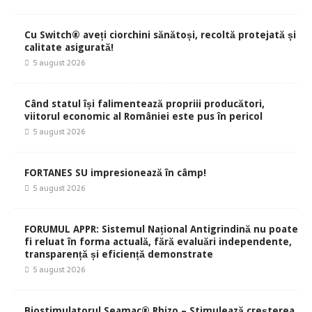
Cu Switch® aveți ciorchini sănătoși, recoltă protejată și
calitate asigurată!
5 august 2026
Când statul își falimentează propriii producători,
viitorul economic al României este pus în pericol
5 august 2026
FORTANES SU impresionează în câmp!
5 august 2026
FORUMUL APPR: Sistemul Național Antigrindină nu poate
fi reluat în forma actuală, fără evaluări independente,
transparență și eficiență demonstrate
5 august 2026
Biostimulatorul Seamac® Rhizo – Stimulează creșterea