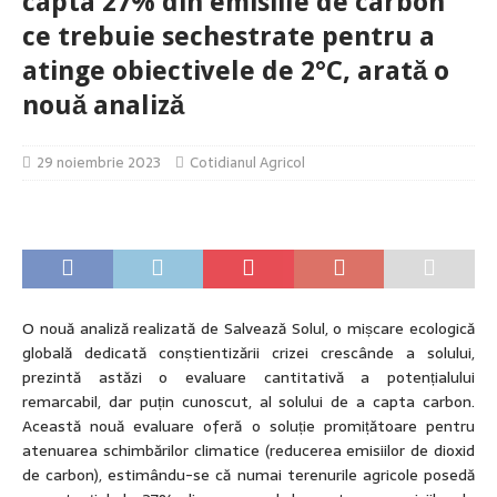
capta 27% din emisiile de carbon
ce trebuie sechestrate pentru a
atinge obiectivele de 2°C, arată o
nouă analiză
29 noiembrie 2023
Cotidianul Agricol
O nouă analiză realizată de Salvează Solul, o mișcare ecologică
globală dedicată conștientizării crizei crescânde a solului,
prezintă astăzi o evaluare cantitativă a potențialului
remarcabil, dar puțin cunoscut, al solului de a capta carbon.
Această nouă evaluare oferă o soluție promițătoare pentru
atenuarea schimbărilor climatice (reducerea emisiilor de dioxid
de carbon), estimându-se că numai terenurile agricole posedă