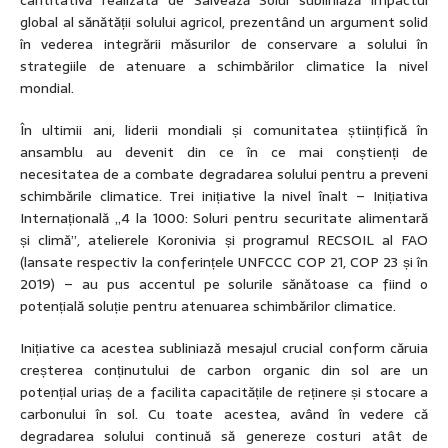
cantitativă realizată de Salvează Solul subliniază impactul
global al sănătății solului agricol, prezentând un argument solid
în vederea integrării măsurilor de conservare a solului în
strategiile de atenuare a schimbărilor climatice la nivel
mondial.
În ultimii ani, liderii mondiali și comunitatea științifică în
ansamblu au devenit din ce în ce mai conștienți de
necesitatea de a combate degradarea solului pentru a preveni
schimbările climatice. Trei inițiative la nivel înalt – Inițiativa
Internațională „4 la 1000: Soluri pentru securitate alimentară
și climă”, atelierele Koronivia și programul RECSOIL al FAO
(lansate respectiv la conferințele UNFCCC COP 21, COP 23 și în
2019) – au pus accentul pe solurile sănătoase ca fiind o
potențială soluție pentru atenuarea schimbărilor climatice.
Inițiative ca acestea subliniază mesajul crucial conform căruia
creșterea conținutului de carbon organic din sol are un
potențial uriaș de a facilita capacitățile de reținere și stocare a
carbonului în sol. Cu toate acestea, având în vedere că
degradarea solului continuă să genereze costuri atât de