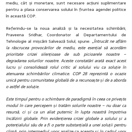
mediu, cât și monetare, sunt necesare acțiuni suplimentare
pentru a plasa conservarea solului în fruntea agendei politice
în această COP.
Referindu-se la noua analiză și la necesitatea schimbării,
Praveena Sridhar, Coordonator al Departamentului de
Tehnologie al mișcării Salvează Solul, spune:
„Întrucât ne aflăm
la răscrucea provocărilor de mediu, este esențial să acordăm
prioritate crizei silențioase de sub picioarele noastre –
degradarea solurilor noastre. Aceste constatări arată exact acest
lucru și consolidează rolul critic al solului viu ca soluție în
atenuarea schimbărilor climatice. COP 28 reprezintă o ocazie
unică pentru comunitatea globală de a recunoaște și de a aborda
o astfel de soluție.
Este timpul pentru o schimbare de paradigmă în ceea ce privește
modul în care percepem și tratăm solurile noastre – nu doar ca
resursă, ci și ca un aliat puternic în lupta noastră împotriva
încălzirii globale. Prin evidențierea crizei globale a solului și a
potențialului său de a fi o parte substanțială a unei soluții pentru
climă, prin intermediul unor analize ca aceasta și în cadrul unor