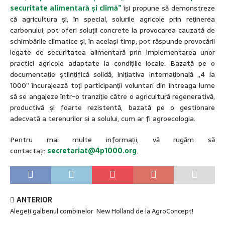
securitate alimentară și climă”
își propune să demonstreze
că agricultura și, în special, solurile agricole prin reținerea
carbonului, pot oferi soluții concrete la provocarea cauzată de
schimbările climatice și, în același timp, pot răspunde provocării
legate de securitatea alimentară prin implementarea unor
practici agricole adaptate la condițiile locale. Bazată pe o
documentație științifică solidă, inițiativa internațională „4 la
1000” încurajează toți participanții voluntari din întreaga lume
să se angajeze într-o tranziție către o agricultură regenerativă,
productivă și foarte rezistentă, bazată pe o gestionare
adecvată a terenurilor și a solului, cum ar fi agroecologia.
Pentru mai multe informații, vă rugăm să
contactați:
secretariat@4p1000.org
.
ANTERIOR
Alegeți galbenul combinelor New Holland de la AgroConcept!