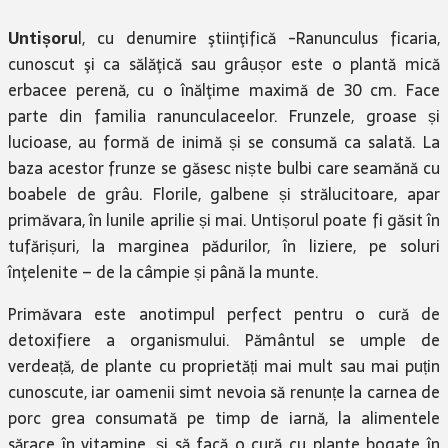
Untișoru
l, cu denumire ştiinţifică -Ranunculus ficaria,
cunoscut şi ca sălăţică sau grâușor este o plantă mică
erbacee perenă, cu o înălţime maximă de 30 cm. Face
parte din familia ranunculaceelor. Frunzele, groase și
lucioase, au formă de inimă și se consumă ca salată. La
baza acestor frunze se găsesc niște bulbi care seamănă cu
boabele de grâu. Florile, galbene și strălucitoare, apar
primăvara, în lunile aprilie și mai. Untișorul poate fi găsit în
tufărișuri, la marginea pădurilor, în liziere, pe soluri
înţelenite – de la câmpie și până la munte.
Primăvara este anotimpul perfect pentru o cură de
detoxifiere a organismului. Pământul se umple de
verdeață, de plante cu proprietăți mai mult sau mai puțin
cunoscute, iar oamenii simt nevoia să renunțe la carnea de
porc grea consumată pe timp de iarnă, la alimentele
sărace în vitamine, și să facă o cură cu plante bogate în