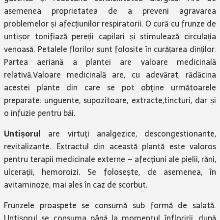
asemenea proprietatea de a preveni agravarea
problemelor și afecțiunilor respiratorii. O cură cu frunze de
untișor tonifiază pereții capilari și stimulează circulația
venoasă. Petalele florilor sunt folosite în curățarea dinților.
Partea aeriană a plantei are valoare medicinală
relativă.Valoare medicinală are, cu adevărat, rădăcina
acestei plante din care se pot obţine următoarele
preparate: unguente, supozitoare, extracte,tincturi, dar și
o infuzie pentru băi.
Untișorul
are virtuţi analgezice, descongestionante,
revitalizante. Extractul din această plantă este valoros
pentru terapii medicinale externe – afecţiuni ale pielii, răni,
ulceraţii, hemoroizi. Se folosește, de asemenea, în
avitaminoze, mai ales în caz de scorbut.
Frunzele proaspete se consumă sub formă de salată.
Untișorul se consuma până la momentul înfloririi, după