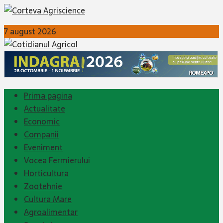
7 august 2026
Prima pagina
Actualitate
Economic
Companii
Eveniment
Vocea Fermierului
Horticultura
Zootehnie
Cultura Mare
Agroalimentar