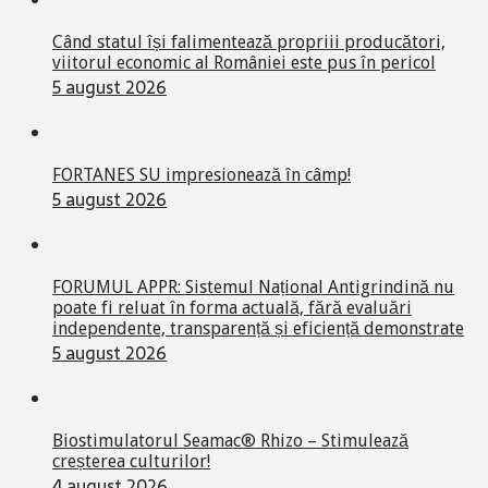
Când statul își falimentează propriii producători,
viitorul economic al României este pus în pericol
5 august 2026
FORTANES SU impresionează în câmp!
5 august 2026
FORUMUL APPR: Sistemul Național Antigrindină nu
poate fi reluat în forma actuală, fără evaluări
independente, transparență și eficiență demonstrate
5 august 2026
Biostimulatorul Seamac® Rhizo – Stimulează
creșterea culturilor!
4 august 2026