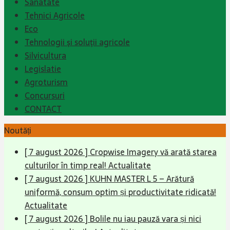
Sanatate
Tehnici Agricole
Eco
Tehnologii şi soluţii agricole
Silvicultura
Legislatie
Agroturism
Concursuri
CONTACT
Noutăți
[ 7 august 2026 ]
Cropwise Imagery vă arată starea
culturilor în timp real!
Actualitate
[ 7 august 2026 ]
KUHN MASTER L 5 – Arătură
uniformă, consum optim și productivitate ridicată!
Actualitate
[ 7 august 2026 ]
Bolile nu iau pauză vara și nici