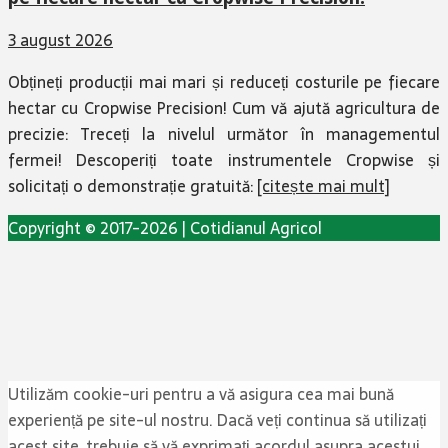
3 august 2026
Obțineți producții mai mari și reduceți costurile pe fiecare
hectar cu Cropwise Precision! Cum vă ajută agricultura de
precizie: Treceți la nivelul următor în managementul
fermei! Descoperiți toate instrumentele Cropwise și
solicitați o demonstrație gratuită:
[citește mai mult]
Copyright © 2017-2026 | Cotidianul Agricol
Utilizăm cookie-uri pentru a vă asigura cea mai bună
experiență pe site-ul nostru. Dacă veți continua să utilizați
acest site, trebuie să vă exprimați acordul asupra acestui