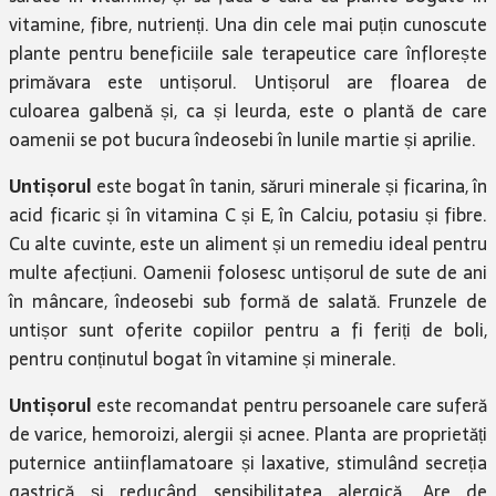
vitamine, fibre, nutrienți. Una din cele mai puțin cunoscute
plante pentru beneficiile sale terapeutice care înflorește
primăvara este untișorul. Untișorul are floarea de
culoarea galbenă și, ca și leurda, este o plantă de care
oamenii se pot bucura îndeosebi în lunile martie și aprilie.
Untișorul
este bogat în tanin, săruri minerale și ficarina, în
acid ficaric și în vitamina C și E, în Calciu, potasiu și fibre.
Cu alte cuvinte, este un aliment și un remediu ideal pentru
multe afecțiuni. Oamenii folosesc untișorul de sute de ani
în mâncare, îndeosebi sub formă de salată. Frunzele de
untișor sunt oferite copiilor pentru a fi feriți de boli,
pentru conținutul bogat în vitamine și minerale.
Untișorul
este recomandat pentru persoanele care suferă
de varice, hemoroizi, alergii și acnee. Planta are proprietăți
puternice antiinflamatoare și laxative, stimulând secreția
gastrică și reducând sensibilitatea alergică. Are de