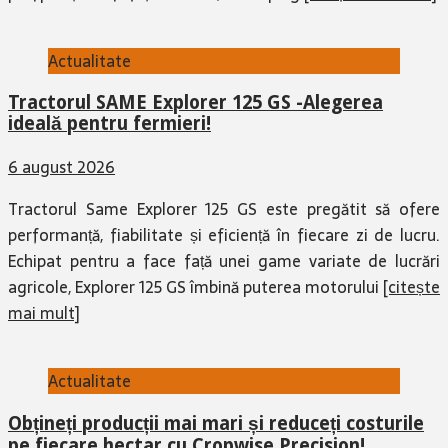
Actualitate
Tractorul SAME Explorer 125 GS -Alegerea
ideală pentru fermieri!
6 august 2026
Tractorul Same Explorer 125 GS este pregătit să ofere
performanță, fiabilitate și eficiență în fiecare zi de lucru.
Echipat pentru a face față unei game variate de lucrări
agricole, Explorer 125 GS îmbină puterea motorului
[citește
mai mult]
Actualitate
Obțineți producții mai mari și reduceți costurile
pe fiecare hectar cu Cropwise Precision!