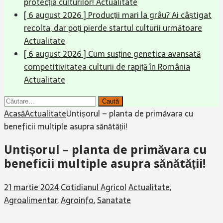
protecția culturilor!
Actualitate
[ 6 august 2026 ]
Producții mari la grâu? Ai câștigat
recolta, dar poți pierde startul culturii următoare
Actualitate
[ 6 august 2026 ]
Cum susține genetica avansată
competitivitatea culturii de rapiță în România
Actualitate
Caută
după:
Acasă
Actualitate
Untișorul – planta de primăvara cu
beneficii multiple asupra sănătății!
Untișorul – planta de primăvara cu
beneficii multiple asupra sănătății!
21 martie 2024
Cotidianul Agricol
Actualitate
,
Agroalimentar
,
Agroinfo
,
Sanatate