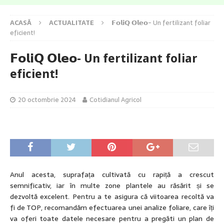
ACASĂ
ACTUALITATE
𝗙𝗼𝗹𝗶𝗤 𝗢𝗹𝗲𝗼- Un fertilizant foliar
eficient!
𝗙𝗼𝗹𝗶𝗤 𝗢𝗹𝗲𝗼- Un fertilizant foliar
eficient!
20 octombrie 2024
Cotidianul Agricol
Anul acesta, suprafața cultivată cu rapiță a crescut
semnificativ, iar în multe zone plantele au răsărit și se
dezvoltă excelent. Pentru a te asigura că viitoarea recoltă va
fi de TOP, recomandăm efectuarea unei analize foliare, care îți
va oferi toate datele necesare pentru a pregăti un plan de