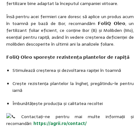
fertilizare bine adaptat la începutul campaniei viitoare.
Însă pentru acei fermieri care doresc să aplice un produs acum
în toamnă pe bază de Bor, recomandăm 𝗙𝗼𝗹𝗶𝗤 𝗢𝗹𝗲𝗼, un
fertilizant foliar eficient, ce conține Bor (B) și Molibden (Mo),
esențial pentru rapiță, având în vedere creșterea deficienței de
molibden descoperite în ultimii ani la analizele foliare.
𝗙𝗼𝗹𝗶𝗤 𝗢𝗹𝗲𝗼 𝘀𝗽𝗼𝗿𝗲𝘀̦𝘁𝗲 𝗿𝗲𝘇𝗶𝘀𝘁𝗲𝗻𝘁̦𝗮 𝗽𝗹𝗮𝗻𝘁𝗲𝗹𝗼𝗿 𝗱𝗲 𝗿𝗮𝗽𝗶𝘁̦𝗮̆
Stimulează creșterea și dezvoltarea rapiței în toamnă
Crește rezistența plantelor la îngheț, pregătindu-le pentru
iarnă
Îmbunătățește producția și calitatea recoltei
Contactați-ne pentru mai multe informații și
recomandări:
https://agrii.ro/contact/