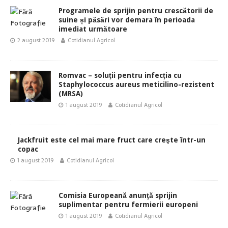
Programele de sprijin pentru crescătorii de
suine și păsări vor demara în perioada
imediat următoare
2 august 2019
Cotidianul Agricol
Romvac – soluţii pentru infecţia cu
Staphylococcus aureus meticilino-rezistent
(MRSA)
1 august 2019
Cotidianul Agricol
Jackfruit este cel mai mare fruct care creşte într-un
copac
1 august 2019
Cotidianul Agricol
Comisia Europeană anunţă sprijin
suplimentar pentru fermierii europeni
1 august 2019
Cotidianul Agricol