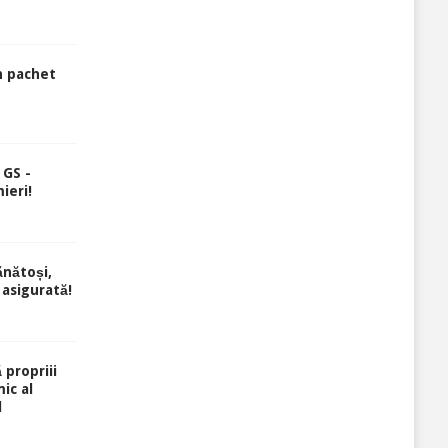
n pachet
 GS -
ieri!
ănătoși,
 asigurată!
 propriii
ic al
l