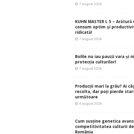
7 august 2026
KUHN MASTER L 5 – Arătură 
consum optim și productivi
ridicată!
7 august 2026
Bolile nu iau pauză vara și ni
protecția culturilor!
7 august 2026
Producții mari la grâu? Ai câ
recolta, dar poți pierde start
următoare
6 august 2026
Cum susține genetica avans
competitivitatea culturii de 
România