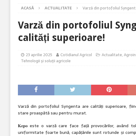
ACTUALITATE
ACASĂ
ACTUALITATE
Varză din portofoliul Syngenta
[ 7 august 2026 ]
Arsurile solare și stresul termic 
[ 7 august 2026 ]
Performanța hibridului PT315 s-a 
Varză din portofoliul Syn
[ 7 august 2026 ]
Cropwise Imagery vă arată starea 
calități superioare!
[ 8 august 2026 ]
Legea Biodiversității între miza c
România
ACTUALITATE
23 aprilie 2025
Cotidianul Agricol
Actualitate
,
Agroin
Tehnologii şi soluţii agricole
Varză din portofoliul Syngenta are calități superioare, fi
stare proaspătă sau pentru murat.
𝐊𝐞𝐩𝐨 este o varză care face față provocărilor, având tol
uniformitate foarte bună, capățânile sunt rotunde și comp