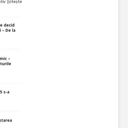
ativ
[citește
re decid
 – De la
rmic –
turile
5 s-a
starea