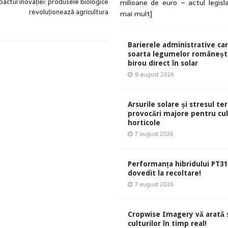
pactul inovației: produsele biologice
milioane de euro – actul legisl
revoluționează agricultura
mai mult]
Barierele administrative ca
soarta legumelor românești
birou direct în solar
8 august 2026
Arsurile solare și stresul te
provocări majore pentru cul
horticole
7 august 2026
Performanța hibridului PT31
dovedit la recoltare!
7 august 2026
Cropwise Imagery vă arată 
culturilor în timp real!