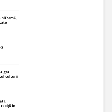
uniformă,
tate
ci
știgat
ul culturii
ată
rapiță în