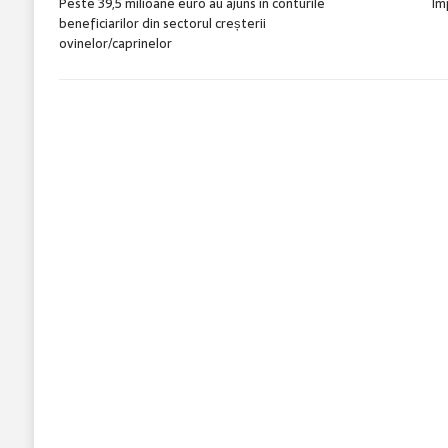
Peste 39,5 milioane euro au ajuns în conturile
Im
beneficiarilor din sectorul creșterii
ovinelor/caprinelor