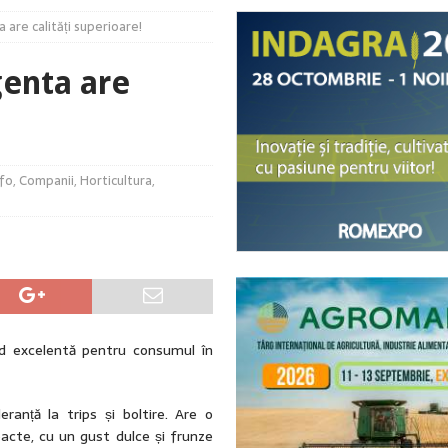
 are calități superioare!
– provocări majore pentru culturile horticole
ACTUALITATE
dovedit la recoltare!
ACTUALITATE
genta are
culturilor în timp real!
ACTUALITATE
elor 972 de milioane de euro și realitatea aspră a sectorului bio din
fo
,
Companii
,
Horticultura
,
ind excelentă pentru consumul în
eranță la trips și boltire. Are o
acte, cu un gust dulce și frunze