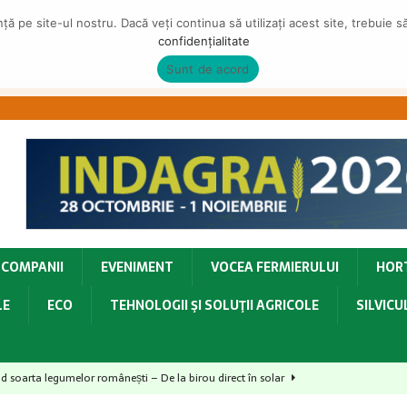
ă pe site-ul nostru. Dacă veți continua să utilizați acest site, trebuie 
confidențialitate
Sunt de acord
COMPANII
EVENIMENT
VOCEA FERMIERULUI
HOR
LE
ECO
TEHNOLOGII ŞI SOLUŢII AGRICOLE
SILVIC
id soarta legumelor românești – De la birou direct în solar