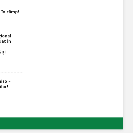
 în câmp!
ional
uat în
 și
izo –
lor!