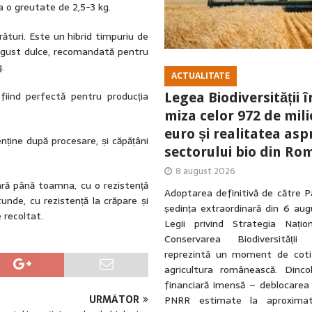
a o greutate de 2,5-3 kg.
urături. Este un hibrid timpuriu de
n gust dulce, recomandată pentru
.
ACTUALITATE
, fiind perfectă pentru producția
Legea Biodiversității î
miza celor 972 de mil
euro și realitatea asp
nține după procesare, și căpățâni
sectorului bio din Ro
8 august 2026
măvară până toamna, cu o rezistență
Adoptarea definitivă de către P
unde, cu rezistență la crăpare și
ședința extraordinară din 6 au
 recoltat.
Legii privind Strategia Națio
Conservarea Biodiversității
reprezintă un moment de coti
agricultura românească. Dinc
financiară imensă – deblocarea
URMĂTOR
PNRR estimate la aproxima