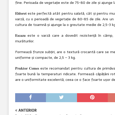
fine. Perioada de vegetație este de 75-80 de zile și ajunge l
𝐄𝐥𝐝𝐨𝐫𝐞𝐭 este perfectă atât pentru salată, cât și pentru m
varză, cu o perioadă de vegetație de 80-85 de zile. Are u
cultura de toamnă și ajunge la o greutate medie de 2,5-3 kg
𝐄𝐬𝐜𝐚𝐳𝐮 este o varză care a dovedit rezistență în câmp
murăturilor.
Formează frunze subțiri, are o textură crocantă care se me
uniforme și compacte, de 2,5 – 3 kg.
𝐏𝐫𝐮𝐤𝐭𝐨𝐫 𝐂𝐞𝐦𝐞𝐬 este recomandat pentru cultura de pri
foarte bună la temperaturi ridicate. Formează căpățâni rot
are o uniformitate excelentă, ceea ce o face foarte ușor de
ANTERIOR