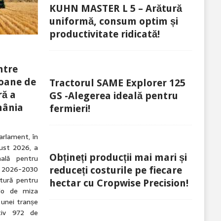
KUHN MASTER L 5 – Arătură
uniformă, consum optim și
productivitate ridicată!
ntre
ioane de
Tractorul SAME Explorer 125
ră a
GS -Alegerea ideală pentru
mânia
fermieri!
arlament, în
gust 2026, a
Obțineți producții mai mari și
nală pentru
 2026-2030
reduceți costurile pe fiecare
tură pentru
hectar cu Cropwise Precision!
olo de miza
 unei tranșe
tiv 972 de