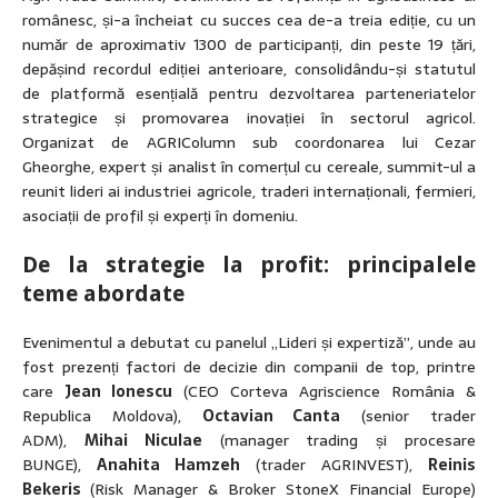
românesc, și-a încheiat cu succes cea de-a treia ediție, cu un
număr de aproximativ 1300 de participanți, din peste 19 țări,
depășind recordul ediției anterioare, consolidându-și statutul
de platformă esențială pentru dezvoltarea parteneriatelor
strategice și promovarea inovației în sectorul agricol.
Organizat de AGRIColumn sub coordonarea lui Cezar
Gheorghe, expert și analist în comerțul cu cereale, summit-ul a
reunit lideri ai industriei agricole, traderi internaționali, fermieri,
asociații de profil și experți în domeniu.
De la strategie la profit: principalele
teme abordate
Evenimentul a debutat cu panelul „Lideri și expertiză”, unde au
fost prezenți factori de decizie din companii de top, printre
care
Jean Ionescu
(CEO Corteva Agriscience România &
Republica Moldova),
Octavian Canta
(senior trader
ADM),
Mihai Niculae
(manager trading și procesare
BUNGE),
Anahita Hamzeh
(trader AGRINVEST),
Reinis
Bekeris
(Risk Manager & Broker StoneX Financial Europe)