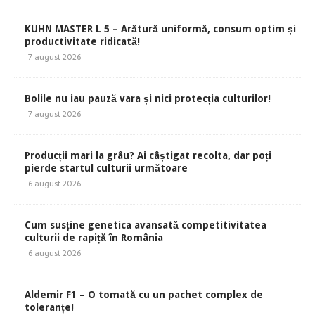
KUHN MASTER L 5 – Arătură uniformă, consum optim și
productivitate ridicată!
7 august 2026
Bolile nu iau pauză vara și nici protecția culturilor!
7 august 2026
Producții mari la grâu? Ai câștigat recolta, dar poți
pierde startul culturii următoare
6 august 2026
Cum susține genetica avansată competitivitatea
culturii de rapiță în România
6 august 2026
Aldemir F1 – O tomată cu un pachet complex de
toleranțe!