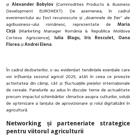
și
Alexander Bobylov
(Commodities Products & Business
Development EURONEXT). De asemenea, în cadrul
evenimentului au fost recunoscute și „doamnele de fier” ale
agribusiness-ului românesc, reprezentate de
Maria
Cîrjă
(Marketing Manager România & Republica Moldova
Corteva Agriscience),
Iulia Blagu, Iris Rosculet, Oana
Florea
și
Andrei Elena
.
În cadrul dezbaterilor, s-au evidențiat tendințele esențiale care
vor influența sezonul agricol 2025, atât în ceea ce privește
activitatea din câmp, cât și fluctuațiile piețelor internaționale
de cereale. Panelurile au adus în discuție teme de actualitate
precum impactul schimbărilor climatice asupra culturilor, soluții
de optimizare a lanțului de aprovizionare și rolul digitalizării în
agricultură.
Networking și parteneriate strategice
pentru viitorul agriculturii