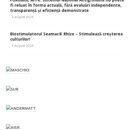
FORUMUL APPR: Sistemul Național Antigrindină nu poate
fi reluat în forma actuală, fără evaluări independente,
transparență și eficiență demonstrate
5 august 2026
Biostimulatorul Seamac® Rhizo – Stimulează creșterea
culturilor!
4 august 2026