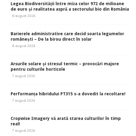
Legea Biodiversității între miza celor 972 de milioane
de euro și realitatea aspră a sectorului bio din România
8 august 2026
Barierele administrative care decid soarta legumelor
românești – De la birou direct în solar
8 august 2026
Arsurile solare și stresul termic – provocări majore
pentru culturile horticole
7 august 2026
Performanța hibridului PT315 s-a dovedit la recoltare!
7 august 2026
Cropwise Imagery vă arată starea culturilor în timp
real!
7 august 2026