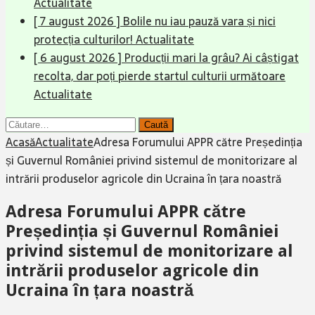
Actualitate
[ 7 august 2026 ]
Bolile nu iau pauză vara și nici
protecția culturilor!
Actualitate
[ 6 august 2026 ]
Producții mari la grâu? Ai câștigat
recolta, dar poți pierde startul culturii următoare
Actualitate
Caută
după:
Acasă
Actualitate
Adresa Forumului APPR către Președinția
și Guvernul României privind sistemul de monitorizare al
intrării produselor agricole din Ucraina în țara noastră
Adresa Forumului APPR către
Președinția și Guvernul României
privind sistemul de monitorizare al
intrării produselor agricole din
Ucraina în țara noastră