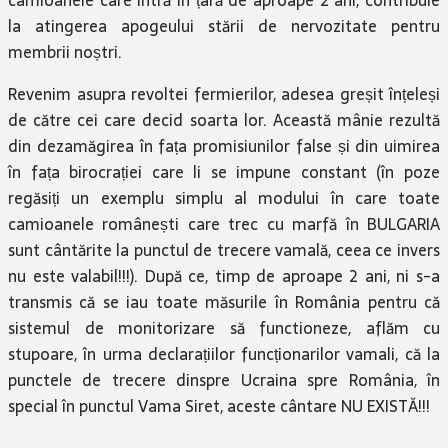
la atingerea apogeului stării de nervozitate pentru
membrii noștri.
Revenim asupra revoltei fermierilor, adesea greșit înțeleși
de către cei care decid soarta lor. Această mânie rezultă
din dezamăgirea în fața promisiunilor false și din uimirea
în fața birocrației care li se impune constant (în poze
regăsiți un exemplu simplu al modului în care toate
camioanele românești care trec cu marfă în BULGARIA
sunt cântărite la punctul de trecere vamală, ceea ce invers
nu este valabil!!!). După ce, timp de aproape 2 ani, ni s-a
transmis că se iau toate măsurile în România pentru că
sistemul de monitorizare să functioneze, aflăm cu
stupoare, în urma declarațiilor funcționarilor vamali, că la
punctele de trecere dinspre Ucraina spre România, în
special în punctul Vama Siret, aceste cântare NU EXISTĂ!!!