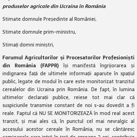
produselor agricole din Ucraina în România
Stimate domnule Președinte al României,
Stimate domnule prim-ministru,
Stimați domni miniștri,
Forumul Agricultorilor și Procesatorilor Profesioniști
din România (FAPPR)
își manifestă îngrijorarea și
indignarea față de ultimele informații aparute în spațiul
public, legate de modul în care este monitorizat tranzitul
cerealelor din Ucraina prin România. De fapt, în lumina
ultimelor declarații publice, reiese tot mai clar că
suspiciunile transmise constant de noi s-au dovedit a fi
reale. Faptul că NU SE MONITORIZEAZĂ în mod real acest
tranzit, și mai ales că, în punctul cel mai nevralgic al
accesului acestor cereale în România, nu se cântăresc
camioanele care intră în țară de aproape 2 ani, contribuie