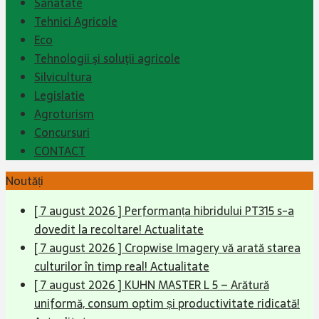
Sanatate
Tehnici Agricole
Eco
Tehnologii şi soluţii agricole
Silvicultura
Legislatie
Agroturism
Concursuri
CONTACT
Noutăți
[ 7 august 2026 ]
Performanța hibridului PT315 s-a
dovedit la recoltare!
Actualitate
[ 7 august 2026 ]
Cropwise Imagery vă arată starea
culturilor în timp real!
Actualitate
[ 7 august 2026 ]
KUHN MASTER L 5 – Arătură
uniformă, consum optim și productivitate ridicată!