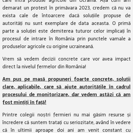
demarat un protest în primăvara 2023, credem că nu va
exista cale de întoarcere dacă soluțiile propuse de
autorități nu sunt exemplare de data aceasta. O primă
parte a soluției este demiterea tuturor celor implicați în
procesul de intrare în România prin punctele vamale a
produselor agricole cu origine ucraineană.
Vrem să vedem decizii concrete care vor avea impact
direct la nivelul fermelor din România!
Am pus pe masă propuneri foarte concrete, soluții
clare, aplicabile, care să ajute autoritățile în cadrul
procesului de monitorizare, dar vedem astăzi că am
fost mințiți în față!
Printre colegii noștri fermieri nu mai găsim resurse și
încredere că suntem tratați cu seriozitate, având în vedere
că în ultimii aproape doi ani am venit constant cu