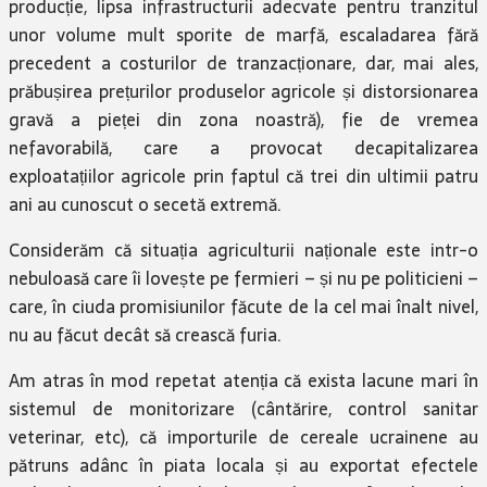
producție, lipsa infrastructurii adecvate pentru tranzitul
unor volume mult sporite de marfă, escaladarea fără
precedent a costurilor de tranzacționare, dar, mai ales,
prăbușirea prețurilor produselor agricole și distorsionarea
gravă a pieței din zona noastră), fie de vremea
nefavorabilă, care a provocat decapitalizarea
exploatațiilor agricole prin faptul că trei din ultimii patru
ani au cunoscut o secetă extremă.
Considerăm că situația agriculturii naționale este intr-o
nebuloasă care îi lovește pe fermieri – și nu pe politicieni –
care, în ciuda promisiunilor făcute de la cel mai înalt nivel,
nu au făcut decât să crească furia.
Am atras în mod repetat atenția că exista lacune mari în
sistemul de monitorizare (cântărire, control sanitar
veterinar, etc), că importurile de cereale ucrainene au
pătruns adânc în piata locala și au exportat efectele