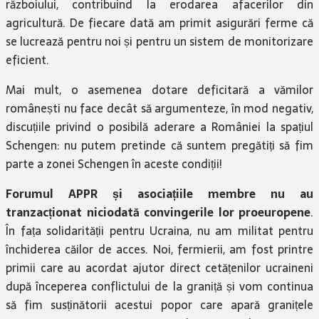
războiului, contribuind la erodarea afacerilor din
agricultură. De fiecare dată am primit asigurări ferme că
se lucrează pentru noi și pentru un sistem de monitorizare
eficient.
Mai mult, o asemenea dotare deficitară a vămilor
românești nu face decât să argumenteze, în mod negativ,
discuțiile privind o posibilă aderare a României la spațiul
Schengen: nu putem pretinde că suntem pregătiți să fim
parte a zonei Schengen în aceste condiții!
Forumul APPR și asociațiile membre nu au
tranzacționat niciodată convingerile lor proeuropene
.
În fața solidarității pentru Ucraina, nu am militat pentru
închiderea căilor de acces. Noi, fermierii, am fost printre
primii care au acordat ajutor direct cetățenilor ucraineni
după începerea conflictului de la graniță și vom continua
să fim susținătorii acestui popor care apară granițele