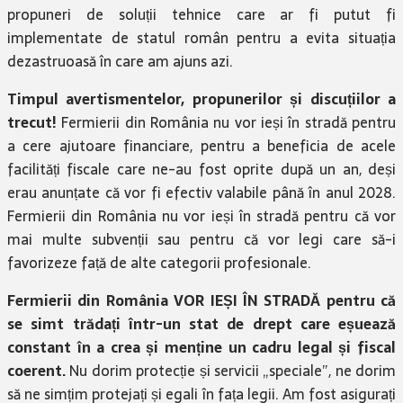
propuneri de soluții tehnice care ar fi putut fi
implementate de statul român pentru a evita situația
dezastruoasă în care am ajuns azi.
Timpul avertismentelor, propunerilor și discuțiilor a
trecut!
Fermierii din România nu vor ieși în stradă pentru
a cere ajutoare financiare, pentru a beneficia de acele
facilități fiscale care ne-au fost oprite după un an, deși
erau anunțate că vor fi efectiv valabile până în anul 2028.
Fermierii din România nu vor ieși în stradă pentru că vor
mai multe subvenții sau pentru că vor legi care să-i
favorizeze față de alte categorii profesionale.
Fermierii din România VOR IEȘI ÎN STRADĂ pentru că
se simt trădați într-un stat de drept care eșuează
constant în a crea și menține un cadru legal și fiscal
coerent.
Nu dorim protecție și servicii „speciale”, ne dorim
să ne simțim protejați și egali în fața legii. Am fost asigurați