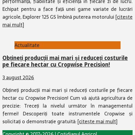
performanță, fiabilitate și eficiență în fiecare zi de lucru.
Echipat pentru a face față unei game variate de lucrări
agricole, Explorer 125 GS îmbină puterea motorului
[citește
mai mult]
Actualitate
Obțineți producții mai mari și reduceți costurile
pe fiecare hectar cu Cropwise Precision!
3 august 2026
Obțineți producții mai mari și reduceți costurile pe fiecare
hectar cu Cropwise Precision! Cum vă ajută agricultura de
precizie: Treceți la nivelul următor în managementul
fermei! Descoperiți toate instrumentele Cropwise și
solicitați o demonstrație gratuită:
[citește mai mult]
Copyright © 2017-2026 | Cotidianul Agricol