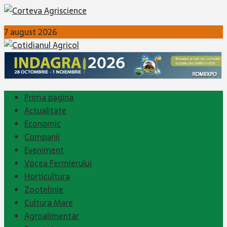
7 august 2026
Prima pagina
Actualitate
Economic
Companii
Eveniment
Vocea Fermierului
Horticultura
Zootehnie
Cultura Mare
Agroalimentar