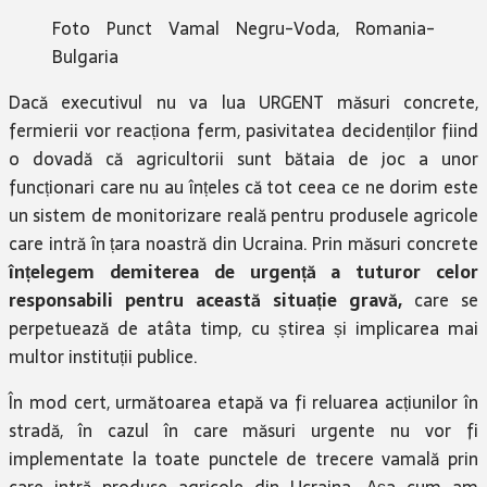
Foto Punct Vamal Negru-Voda, Romania-
Bulgaria
Dacă executivul nu va lua URGENT măsuri concrete,
fermierii vor reacționa ferm, pasivitatea decidenților fiind
o dovadă că agricultorii sunt bătaia de joc a unor
funcționari care nu au înțeles că tot ceea ce ne dorim este
un sistem de monitorizare reală pentru produsele agricole
care intră în țara noastră din Ucraina. Prin măsuri concrete
înțelegem demiterea de urgență a tuturor celor
responsabili pentru această situație gravă,
care se
perpetuează de atâta timp, cu știrea și implicarea mai
multor instituții publice.
În mod cert, următoarea etapă va fi reluarea acțiunilor în
stradă, în cazul în care măsuri urgente nu vor fi
implementate la toate punctele de trecere vamală prin
care intră produse agricole din Ucraina. Așa cum am