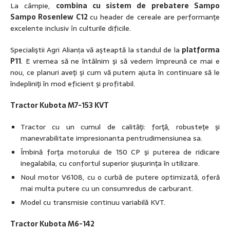
La câmpie,
combina cu sistem de prebatere Sampo
Sampo Rosenlew C12
cu header de cereale are performanţe
excelente inclusiv ȋn culturile dificile.
Specialiştii Agri Alianța vă aşteaptă la standul de la
platforma
P11
. E vremea să ne întâlnim şi să vedem împreună ce mai e
nou, ce planuri aveţi şi cum vă putem ajuta în continuare să le
îndepliniţi în mod eficient şi profitabil.
Tractor Kubota M7-153 KVT
Tractor cu un cumul de calităţi: forţă, robusteţe şi
manevrabilitate impresionanta pentrudimensiunea sa.
Îmbină forţa motorului de 150 CP şi puterea de ridicare
inegalabila, cu confortul superior şiuşurinţa în utilizare.
Noul motor V6108, cu o curbă de putere optimizată, oferă
mai multa putere cu un consumredus de carburant.
Model cu transmisie continuu variabilă KVT.
Tractor Kubota M6-142