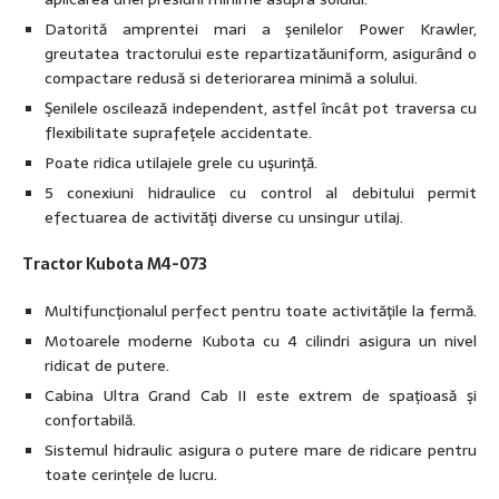
Datorită amprentei mari a şenilelor Power Krawler,
greutatea tractorului este repartizatăuniform, asigurând o
compactare redusă si deteriorarea minimă a solului.
Şenilele oscilează independent, astfel încât pot traversa cu
flexibilitate suprafeţele accidentate.
Poate ridica utilajele grele cu uşurinţă.
5 conexiuni hidraulice cu control al debitului permit
efectuarea de activităţi diverse cu unsingur utilaj.
Tractor Kubota M4-073
Multifuncţionalul perfect pentru toate activităţile la fermă.
Motoarele moderne Kubota cu 4 cilindri asigura un nivel
ridicat de putere.
Cabina Ultra Grand Cab II este extrem de spaţioasă şi
confortabilă.
Sistemul hidraulic asigura o putere mare de ridicare pentru
toate cerinţele de lucru.