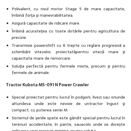
Polivalent, cu noul motor Stage 5 de mare capacitate,
îmbină forţa şi manevrabilitatea.
Asigură capacitate de ridicare mare.
Îmbină acurateţea cu toate dotările pentru agricultura de
precizie.
Transmisie powershift cu 8 trepte cu reglare progresivă a
schimbării vitezelor, proiectatăpentru viteză mare şi
capacitate mare de remorcare.
Soluţia perfectă pentru fermele mixte, precum şi pentru
fermele de animale.
Tractor Kubota M5-091 N Power Crawler
Special proiectat pentru lucrul în podgorii, livezi sau oriunde
altundeva unde este nevoie de untractor îngust şi
compact, cu puterea seriei M.
Sistemul de şenile spate este gândit special pentru lucrul în
terenuri accidentate, în pante, sauacolo unde se doreşte
aplicarea unei presiuni minime asupra solului.