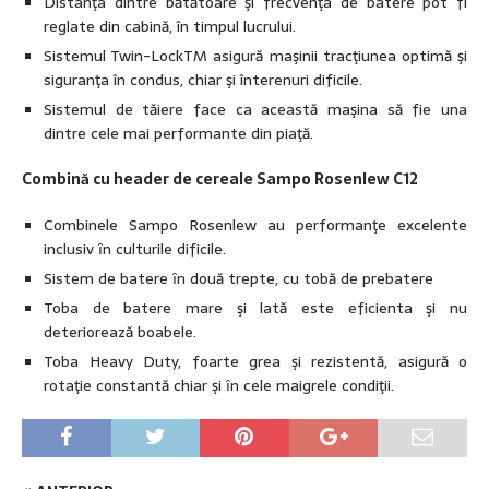
Distanţa dintre bătătoare şi frecvenţa de batere pot fi
reglate din cabină, în timpul lucrului.
Sistemul Twin-LockTM asigură maşinii tracţiunea optimă şi
siguranţa în condus, chiar şi înterenuri dificile.
Sistemul de tăiere face ca această maşina să fie una
dintre cele mai performante din piaţă.
Combină cu header de cereale Sampo Rosenlew C12
Combinele Sampo Rosenlew au performanţe excelente
inclusiv ȋn culturile dificile.
Sistem de batere ȋn două trepte, cu tobă de prebatere
Toba de batere mare şi lată este eficienta şi nu
deteriorează boabele.
Toba Heavy Duty, foarte grea şi rezistentă, asigură o
rotaţie constantă chiar şi ȋn cele maigrele condiţii.