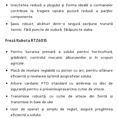
Greutatea redusă a plugului şi forma ideală a cormanelor
contribuie la tragere uşoara şiuzură redusă a parţilor
componente.
Şasiu robust, alcătuit dintr-o singură secţiune tratată
termic. Fără puncte de sudură, fărăpuncte slabe.
Freză Kubota RTZ6015
Pentru lucrarea primară a solului pentru horticultură,
grădinărit, controlul mecanic alburuienilor și în scopuri
agricole.
Placă de nivelare reglabilă cu piston cu arc, pentru afânare
eficientă și nivelarea optimă asuprafeței solului.
Arbore cardanic PTO standard cu ambreiaj cu disc de
siguranță pentru a prevenisuprasarcina cutiei de viteze.
Transmisie robustă, cu cutie de viteze din fontă și
transmisie în baie de ulei
Ușor de operat şi simplu de reglat, asigură pregătirea
eficientă a solului.