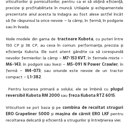
viticultorilor şi pomicultorilor, pentru ca ei să obţină eficienţă,
precizie şi profitabilitate în muncă. Utilajele şi echipamentele
prezentate anul acesta la Indagra au fost alese astfel încât
să fie răspunsul la orice nevoie – la câmp, în fermă, în podgorie
sau în livada.
Noile modele din gama de
tractoare Kubota
, cu puteri între
150 CP şi 38 CP, au ceva în comun: performanţa, precizia şi
eficienţa Kubota. Ele sunt atent gândite ca să corespundă
nevoilor fermierilor: la câmp –
M7-153 KVT
; în fermele mixte –
M6-143
; în podgorii sau livezi –
M5-091 N Power Crawler
; în
fermă –
M4-073
; sau oriunde este nevoie de un tractor
compact –
L1-382
.
Pentru lucrarea primară a solului, ele se îmbină cu
plugul
reversibil Kubota RM 2000
sau
freza Kubota RTZ 6015
.
Viticultorii se pot baza şi pe
combina de recoltat struguri
ERO Grapeliner 5000
şi
maşina de cârnit ERO LKF
pentru
recoltarea delicată şi eficientă a strugurilor şi întreţinerea viei.