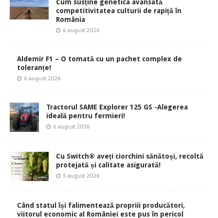
Cum susține genetica avansată
competitivitatea culturii de rapiță în
România
6 august 2026
Aldemir F1 – O tomată cu un pachet complex de
toleranțe!
6 august 2026
Tractorul SAME Explorer 125 GS -Alegerea
ideală pentru fermieri!
6 august 2026
Cu Switch® aveți ciorchini sănătoși, recoltă
protejată și calitate asigurată!
5 august 2026
Când statul își falimentează propriii producători,
viitorul economic al României este pus în pericol