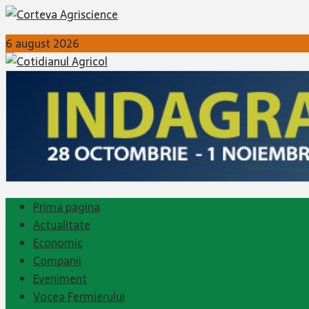
6 august 2026
Prima pagina
Actualitate
Economic
Companii
Eveniment
Vocea Fermierului