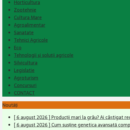
Horticultura
Zootehnie
Cultura Mare
Agroalimentar
Sanatate
Tehnici Agricole
Eco
Tehnologii şi soluţii agricole
Silvicultura
Legislatie
Agroturism
Concursuri
CONTACT
Noutăți
[ 6 august 2026 ]
Producții mari la grâu? Ai câștigat re
[ 6 august 2026 ]
Cum susține genetica avansată compet