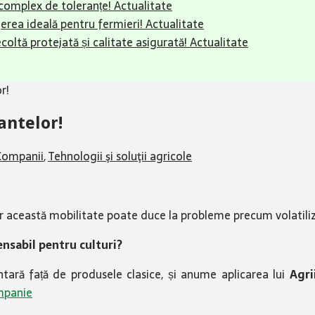
complex de toleranțe!
Actualitate
erea ideală pentru fermieri!
Actualitate
ecoltă protejată și calitate asigurată!
Actualitate
r!
antelor!
Companii
,
Tehnologii şi soluţii agricole
ar această mobilitate poate duce la probleme precum volatiliza
ensabil pentru culturi?
ntară față de produsele clasice, și anume aplicarea lui
Agri
ampanie