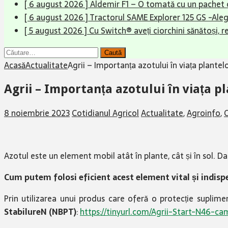
[ 6 august 2026 ]
Aldemir F1 – O tomată cu un pachet 
[ 6 august 2026 ]
Tractorul SAME Explorer 125 GS -Aleg
[ 5 august 2026 ]
Cu Switch® aveți ciorchini sănătoși, r
Caută
după:
Acasă
Actualitate
Agrii – Importanța azotului în viața plantelo
Agrii – Importanța azotului în viața pl
8 noiembrie 2023
Cotidianul Agricol
Actualitate
,
Agroinfo
,
Azotul este un element mobil atât în plante, cât și în sol. D
Cum putem folosi eficient acest element vital și indisp
Prin utilizarea unui produs care oferă o protecție suplime
StabilureN (NBPT)
:
https://tinyurl.com/Agrii-Start-N46-c