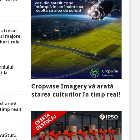
i stresul
ri majore
 horticole
idului
t la
Cropwise Imagery vă arată
starea culturilor în timp real!
ă arată
 timp real!
Arătură