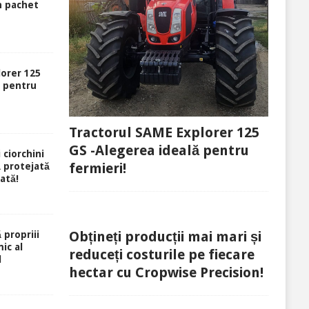
n pachet
lorer 125
ă pentru
Tractorul SAME Explorer 125
GS -Alegerea ideală pentru
 ciorchini
fermieri!
ă protejată
rată!
Obțineți producții mai mari și
 propriii
ic al
reduceți costurile pe fiecare
l
hectar cu Cropwise Precision!