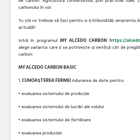
de carbon. Agricultura conservativă, prin practicile sale, 
carbonului în sol.
Tu știi ce trebuie să faci pentru a-ți îmbunătăți amprenta
actuală?
Intră în programul
MY ALCEDO CARBON
https://alced
alege varianta care ți se potrivește și verifică cât de pregăt
carbon:
MY ALCEDO CARBON BASIC
1.
CUNOAȘTEREA FERMEI
Adunarea de date pentru:
• evaluarea sistemului de producție
• evaluarea sistemului de lucrări ale solului
• evaluarea sistemului de fertilizare
• evaluarea producției