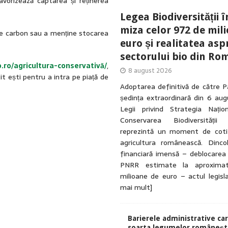
favorizează captarea și reținerea
Legea Biodiversității î
miza celor 972 de mil
 de carbon sau a menține stocarea
euro și realitatea asp
sectorului bio din Ro
o.ro/agricultura-conservativă/
,
8 august 2026
it ești pentru a intra pe piață de
Adoptarea definitivă de către P
ședința extraordinară din 6 au
Legii privind Strategia Națio
Conservarea Biodiversității
reprezintă un moment de coti
agricultura românească. Dinc
financiară imensă – deblocarea
PNRR estimate la aproxima
milioane de euro – actul legisl
mai mult]
Barierele administrative ca
soarta legumelor românești