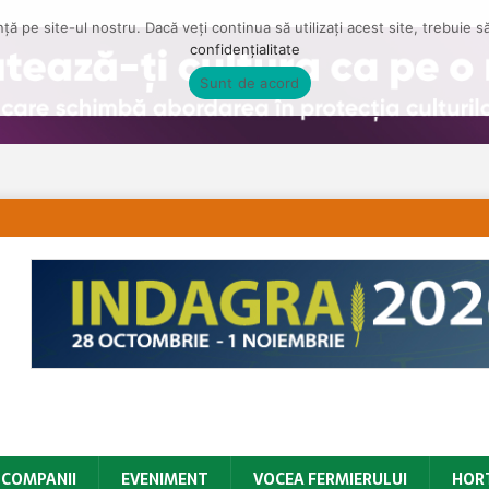
ă pe site-ul nostru. Dacă veți continua să utilizați acest site, trebuie 
confidențialitate
Sunt de acord
COMPANII
EVENIMENT
VOCEA FERMIERULUI
HOR