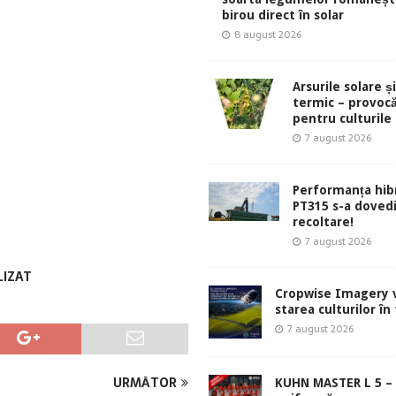
birou direct în solar
8 august 2026
Arsurile solare ș
termic – provocă
pentru culturile
7 august 2026
Performanța hibr
PT315 s-a dovedi
recoltare!
7 august 2026
LIZAT
Cropwise Imagery v
starea culturilor în
7 august 2026
URMĂTOR
KUHN MASTER L 5 – 