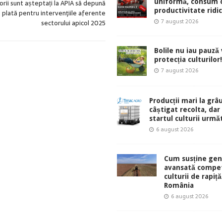
uniformă, consum 
orii sunt așteptați la APIA să depună
productivitate ridic
 plată pentru intervenţiile aferente
7 august 2026
sectorului apicol 2025
Bolile nu iau pauză v
protecția culturilor!
7 august 2026
Producții mari la grâu
câștigat recolta, dar
startul culturii urmă
6 august 2026
Cum susține gen
avansată compet
culturii de rapiță
România
6 august 2026