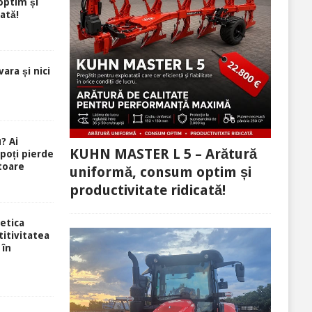
optim și
ată!
ara și nici
? Ai
KUHN MASTER L 5 – Arătură
 poți pierde
toare
uniformă, consum optim și
productivitate ridicată!
etica
itivitatea
 în