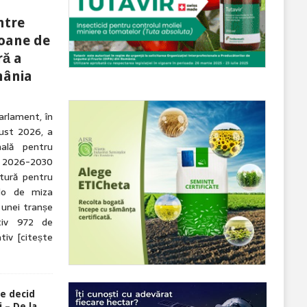
ntre
ioane de
ră a
mânia
arlament, în
gust 2026, a
nală pentru
 2026-2030
tură pentru
olo de miza
 unei tranșe
tiv 972 de
ativ
[citește
re decid
 – De la