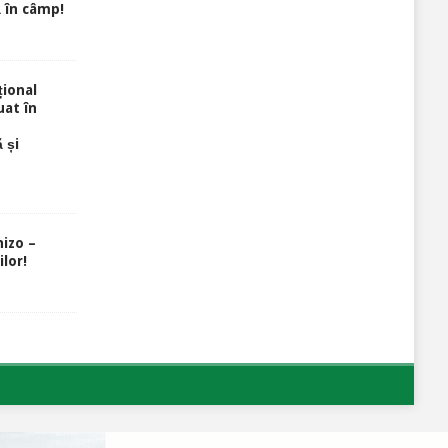
 în câmp!
ional
uat în
 și
izo –
lor!