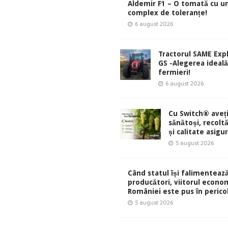
Aldemir F1 – O tomată cu u
complex de toleranțe!
6 august 2026
Tractorul SAME Exp
GS -Alegerea ideal
fermieri!
6 august 2026
Cu Switch® aveți
sănătoși, recolt
și calitate asigu
5 august 2026
Când statul își falimentează
producători, viitorul econom
României este pus în perico
5 august 2026