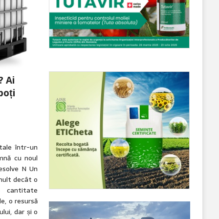
? Ai
poți
ale într-un
mnă cu noul
esolve N Un
mult decât o
o cantitate
e, o resursă
lui, dar și o