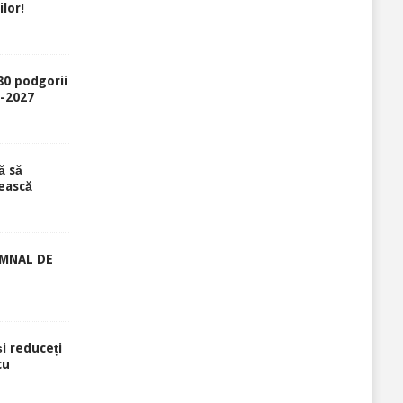
lor!
80 podgorii
6-2027
ă să
ească
EMNAL DE
și reduceți
cu