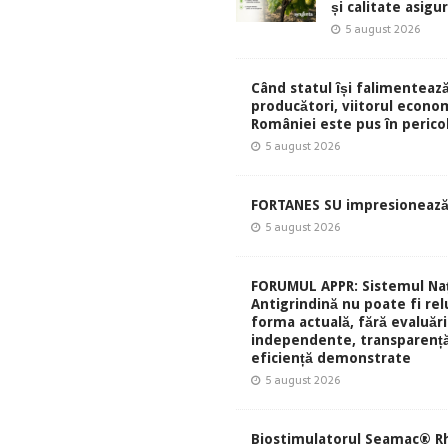
și calitate asigu
5 august 2026
Când statul își falimentează
producători, viitorul econom
României este pus în perico
5 august 2026
FORTANES SU impresionează
5 august 2026
FORUMUL APPR: Sistemul Naț
Antigrindină nu poate fi rel
forma actuală, fără evaluări
independente, transparență
eficiență demonstrate
5 august 2026
Biostimulatorul Seamac® Rh