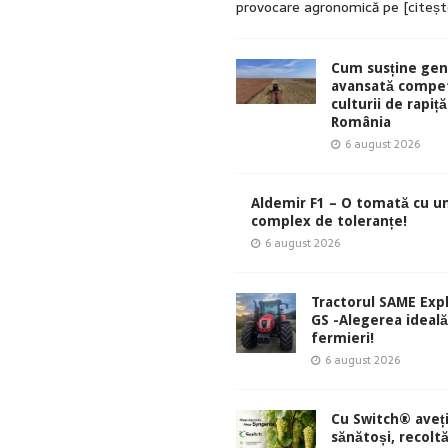
provocare agronomică pe
[citeș
Cum susține gen
avansată compet
culturii de rapiță
România
6 august 2026
Aldemir F1 – O tomată cu u
complex de toleranțe!
6 august 2026
Tractorul SAME Exp
GS -Alegerea ideal
fermieri!
6 august 2026
Cu Switch® aveți
sănătoși, recolt