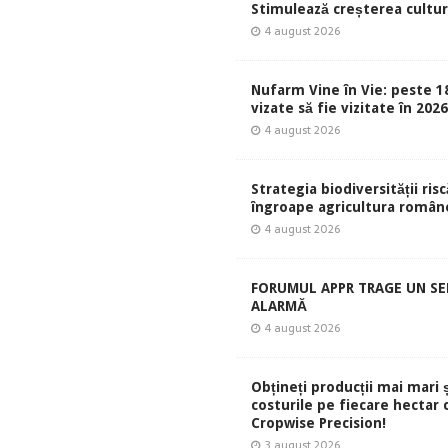
Stimulează creșterea culturi
4 august 2026
Nufarm Vine în Vie: peste 1
vizate să fie vizitate în 202
4 august 2026
Strategia biodiversității risc
îngroape agricultura român
4 august 2026
FORUMUL APPR TRAGE UN S
ALARMĂ
4 august 2026
Obțineți producții mai mari 
costurile pe fiecare hectar 
Cropwise Precision!
3 august 2026