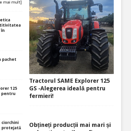
te mai mult]
etica
itivitatea
 în
n pachet
Tractorul SAME Explorer 125
GS -Alegerea ideală pentru
lorer 125
ă pentru
fermieri!
 ciorchini
Obțineți producții mai mari și
ă protejată