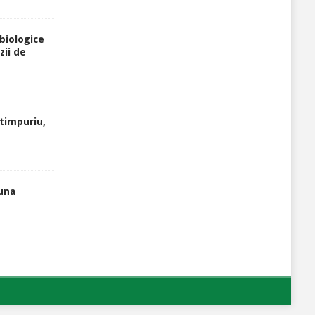
biologice
zii de
atimpuriu,
luna