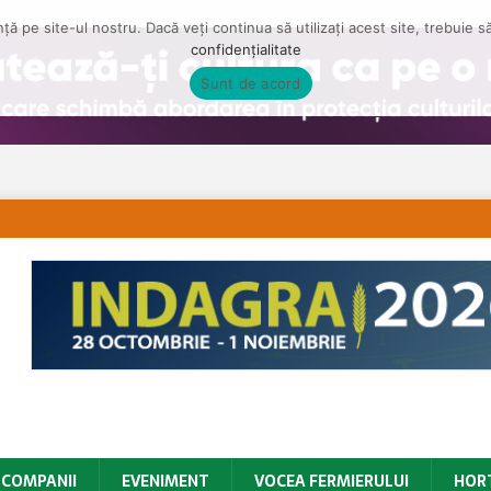
ă pe site-ul nostru. Dacă veți continua să utilizați acest site, trebuie 
confidențialitate
Sunt de acord
COMPANII
EVENIMENT
VOCEA FERMIERULUI
HOR