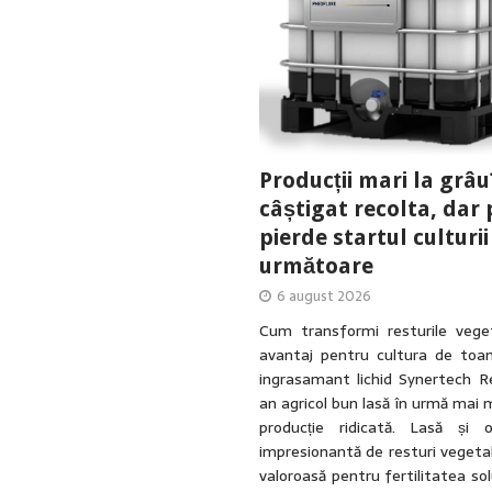
Producții mari la grâu
câștigat recolta, dar 
pierde startul culturii
următoare
6 august 2026
Cum transformi resturile veget
avantaj pentru cultura de toa
ingrasamant lichid Synertech R
an agricol bun lasă în urmă mai 
producție ridicată. Lasă și 
impresionantă de resturi vegetal
valoroasă pentru fertilitatea solu