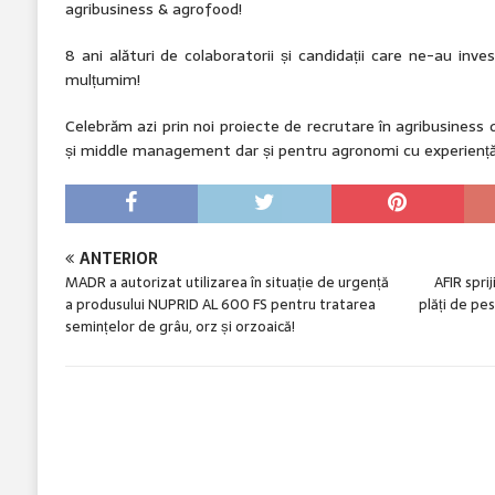
agribusiness & agrofood!
8 ani alături de colaboratorii și candidații care ne-au inves
mulțumim!
Celebrăm azi prin noi proiecte de recrutare în agribusiness 
și middle management dar și pentru agronomi cu experiență
ANTERIOR
MADR a autorizat utilizarea în situație de urgență
AFIR sprij
a produsului NUPRID AL 600 FS pentru tratarea
plăți de pes
semințelor de grâu, orz și orzoaică!