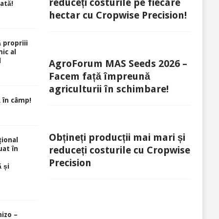
reduceți costurile pe fiecare
rată!
hectar cu Cropwise Precision!
 propriii
ic al
l
AgroForum MAS Seeds 2026 –
Facem față împreună
agriculturii în schimbare!
 în câmp!
Obțineți producții mai mari și
ional
reduceți costurile cu Cropwise
uat în
Precision
 și
izo –