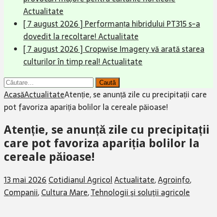
Actualitate
[ 7 august 2026 ]
Performanța hibridului PT315 s-a
dovedit la recoltare!
Actualitate
[ 7 august 2026 ]
Cropwise Imagery vă arată starea
culturilor în timp real!
Actualitate
Caută
după:
Acasă
Actualitate
Atenție, se anunță zile cu precipitații care
pot favoriza apariția bolilor la cereale păioase!
Atenție, se anunță zile cu precipitații
care pot favoriza apariția bolilor la
cereale păioase!
13 mai 2026
Cotidianul Agricol
Actualitate
,
Agroinfo
,
Companii
,
Cultura Mare
,
Tehnologii şi soluţii agricole