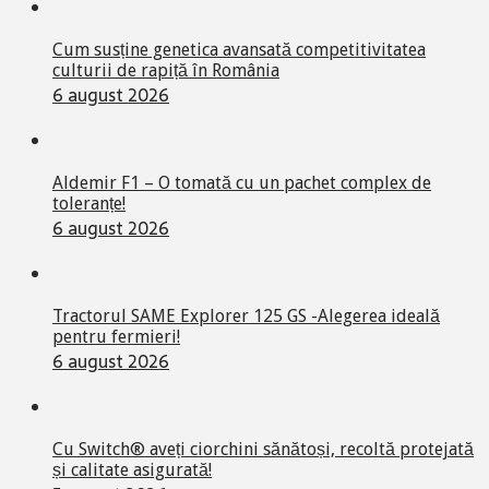
Cum susține genetica avansată competitivitatea
culturii de rapiță în România
6 august 2026
Aldemir F1 – O tomată cu un pachet complex de
toleranțe!
6 august 2026
Tractorul SAME Explorer 125 GS -Alegerea ideală
pentru fermieri!
6 august 2026
Cu Switch® aveți ciorchini sănătoși, recoltă protejată
și calitate asigurată!