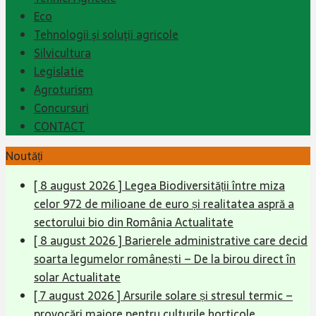
Eco
Tehnologii şi soluţii agricole
Silvicultura
Legislatie
Agroturism
Concursuri
CONTACT
Noutăți
[ 8 august 2026 ]
Legea Biodiversității între miza
celor 972 de milioane de euro și realitatea aspră a
sectorului bio din România
Actualitate
[ 8 august 2026 ]
Barierele administrative care decid
soarta legumelor românești – De la birou direct în
solar
Actualitate
[ 7 august 2026 ]
Arsurile solare și stresul termic –
provocări majore pentru culturile horticole