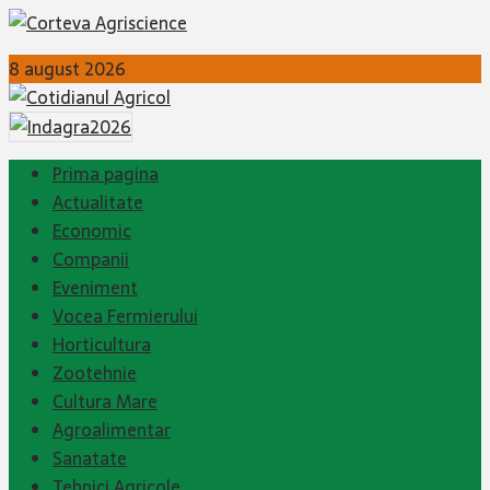
8 august 2026
Prima pagina
Actualitate
Economic
Companii
Eveniment
Vocea Fermierului
Horticultura
Zootehnie
Cultura Mare
Agroalimentar
Sanatate
Tehnici Agricole