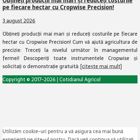
Obțineți producții mai mari și reduceți costurile
pe fiecare hectar cu Cropwise Precision!
3 august 2026
Obțineți producții mai mari și reduceți costurile pe fiecare
hectar cu Cropwise Precision! Cum vă ajută agricultura de
precizie: Treceți la nivelul următor în managementul
fermei! Descoperiți toate instrumentele Cropwise și
solicitați o demonstrație gratuită:
[citește mai mult]
Copyright © 2017-2026 | Cotidianul Agricol
Utilizăm cookie-uri pentru a vă asigura cea mai bună
experiență pe site-ul nostru. Dacă veți continua să utilizați