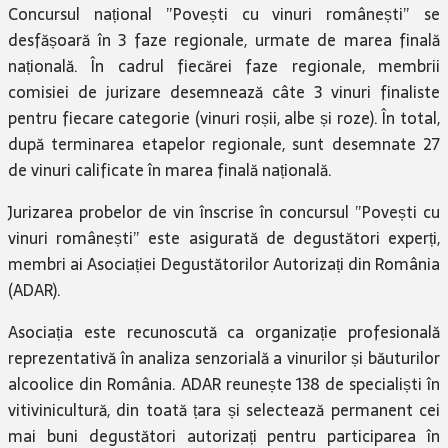
Concursul național ”Povești cu vinuri românești” se
desfășoară în 3 faze regionale, urmate de marea finală
națională. În cadrul fiecărei faze regionale, membrii
comisiei de jurizare desemnează câte 3 vinuri finaliste
pentru fiecare categorie (vinuri roșii, albe și roze). În total,
după terminarea etapelor regionale, sunt desemnate 27
de vinuri calificate în marea finală națională.
Jurizarea probelor de vin înscrise în concursul ”Povești cu
vinuri românești” este asigurată de degustători experți,
membri ai Asociației Degustătorilor Autorizați din România
(ADAR).
Asociația este recunoscută ca organizație profesională
reprezentativă în analiza senzorială a vinurilor și băuturilor
alcoolice din România. ADAR reunește 138 de specialiști în
vitivinicultură, din toată țara și selectează permanent cei
mai buni degustători autorizați pentru participarea în