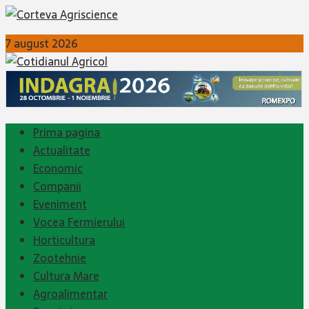
7 august 2026
Prima pagina
Actualitate
Economic
Companii
Eveniment
Vocea Fermierului
Horticultura
Zootehnie
Cultura Mare
Agroalimentar