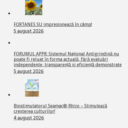
FORTANES SU impresionează în câmp!
5 august 2026
FORUMUL APPR: Sistemul Național Antigrindină nu
poate fi reluat în forma actuală, fără evaluări
independente, transparență și eficiență demonstrate
5 august 2026
Biostimulatorul Seamac® Rhizo – Stimulează
creșterea culturilor!
4 august 2026