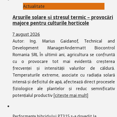
Actualitate
Arsurile solare și stresul termic – provocări
majore pentru culturile horticole
7 august 2026
Autor: Ing. Marius Gaidanof, Technical and
Development ManagerAndermatt Biocontrol
Romania SRL În ultimii ani, agricultura se confruntă
cu o provocare tot mai evidentă: creșterea
frecvenței și intensității valurilor de căldură.
Temperaturile extreme, asociate cu radiația solară
intensă și deficitul de apă, afectează direct procesele
fiziologice ale plantelor și reduc semnificativ
potențialul productiv
[citește mai mult]
Performanța hibridului PT315 s-a dovedit la