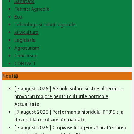
Sanatate
Tehnici Agricole
Eco
Tehnologii şi soluţii agricole
Silvicultura
Legislatie
Agroturism
Concursuri
CONTACT
Noutăți
[ 7 august 2026 ]
Arsurile solare și stresul termic –
provocări majore pentru culturile horticole
Actualitate
[ 7 august 2026 ]
Performanța hibridului PT315 s-a
dovedit la recoltare!
Actualitate
[ 7 august 2026 ]
Cropwise Imagery vă arată starea