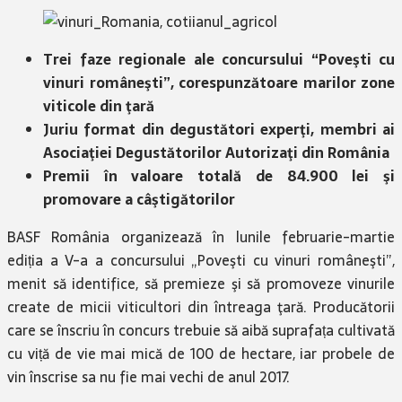
Trei faze regionale ale concursului “Poveşti cu
vinuri româneşti”, corespunzătoare marilor zone
viticole din ţară
Juriu format din degustători experţi, membri ai
Asociaţiei Degustătorilor Autorizaţi din România
Premii în valoare totală de 84.900 lei şi
promovare a câştigătorilor
BASF România organizează în lunile februarie-martie
ediția a V-a a concursului „Poveşti cu vinuri româneşti”,
menit să identifice, să premieze şi să promoveze vinurile
create de micii viticultori din întreaga ţară. Producătorii
care se înscriu în concurs trebuie să aibă suprafața cultivată
cu viță de vie mai mică de 100 de hectare, iar probele de
vin înscrise sa nu fie mai vechi de anul 2017.