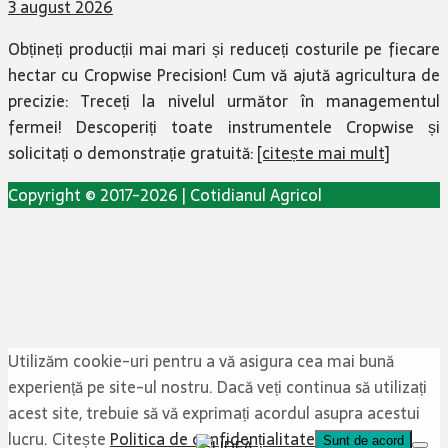
3 august 2026
Obțineți producții mai mari și reduceți costurile pe fiecare
hectar cu Cropwise Precision! Cum vă ajută agricultura de
precizie: Treceți la nivelul următor în managementul
fermei! Descoperiți toate instrumentele Cropwise și
solicitați o demonstrație gratuită:
[citește mai mult]
Copyright © 2017-2026 | Cotidianul Agricol
Utilizăm cookie-uri pentru a vă asigura cea mai bună
experiență pe site-ul nostru. Dacă veți continua să utilizați
acest site, trebuie să vă exprimați acordul asupra acestui
lucru. Citește
Politica de confidențialitate
Sunt de acord