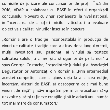
comisiile de jurizare ale concursurilor de profil. Încă din
2016, ADAR a colaborat cu BASF în efortul organizării
concursului ”Povești cu vinuri românești” la nivel național,
în încercarea de a oferi micilor viticultori o evaluare
obiectivă a calității vinurilor înscrise în concurs.
„România are o tradiţie incontestabilă în producţia de
vinuri de calitate, tradiţie care a atras, de-a lungul vremii,
mulţi investitori sau pasionaţi ai vinului să testeze
calitatea solului, a climei şi a strugurilor de pe la noi,” a
spus Georgel Costache, Preşedintele Juriului şi al Asociaţiei
Degustătorilor Autorizaţi din România. „Prin intermediul
acestei competiţii, care a ajuns deja la a cincea ediţie,
încercăm, alături de BASF, să descoperim cele mai bune
vinuri „de nişă” şi să-i inspirăm pe micii viticultori să-şi
dezvolte şi să-şi rafineze creaţiile şi să le aducă unui număr
tot mai mare de consumatori.”