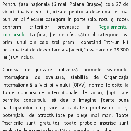
Pentru faza națională (6 mai, Poiana Brașov), cele 27 de
vinuri finaliste vor fi jurizate pentru a desemna cel mai
bun vin al fiecărei categorii în parte (alb, roșu și roze),
conform criteriilor prevazute în
Regulamentul
concursului.
La final, fiecare câștigător al categoriei va
primi unul din cele trei premii, constând într-un kit
personalizat de dezvoltare a afacerii, în valoare de 28 300
lei (TVA inclus).
Comisia de jurizare utilizează normele sistemului
internațional de evaluare, stabilite de Organizația
Internațională a Viei și Vinului (OIVV), norme folosite la
toate concursurile internaționale de vinuri, fapt care
permite concursului să dea o imagine foarte bună
participanţilor cu privire la calitatea produselor lor şi
potenţialul de atractivitate pe pieţe mai mari. Toate
înscrierile sunt gratuiteşi toate probele înscrise sunt
evaluate de experţii degustători, membri ai juriului.