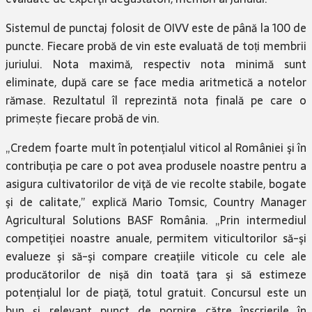
Sistemul de punctaj folosit de OIVV este de până la 100 de
puncte. Fiecare probă de vin este evaluată de toți membrii
juriului. Nota maximă, respectiv nota minimă sunt
eliminate, după care se face media aritmetică a notelor
rămase. Rezultatul îl reprezintă nota finală pe care o
primește fiecare probă de vin.
„Credem foarte mult în potenţialul viticol al României şi în
contribuţia pe care o pot avea produsele noastre pentru a
asigura cultivatorilor de viţă de vie recolte stabile, bogate
şi de calitate,” explică Mario Tomsic, Country Manager
Agricultural Solutions BASF România. „Prin intermediul
competiţiei noastre anuale, permitem viticultorilor să-şi
evalueze şi să-şi compare creaţiile viticole cu cele ale
producătorilor de nişă din toată ţara şi să estimeze
potenţialul lor de piaţă, totul gratuit. Concursul este un
bun şi relevant punct de pornire către înscrierile în