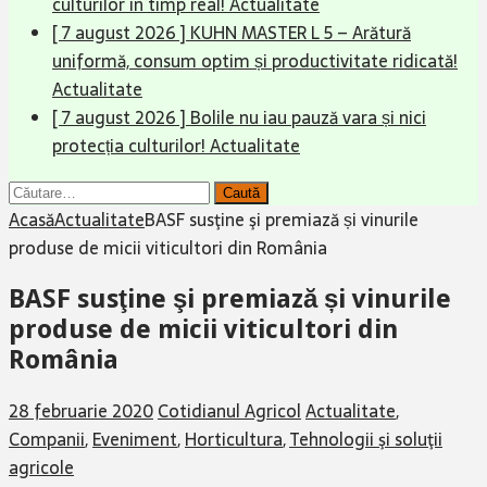
culturilor în timp real!
Actualitate
[ 7 august 2026 ]
KUHN MASTER L 5 – Arătură
uniformă, consum optim și productivitate ridicată!
Actualitate
[ 7 august 2026 ]
Bolile nu iau pauză vara și nici
protecția culturilor!
Actualitate
Caută
după:
Acasă
Actualitate
BASF susţine şi premiază și vinurile
produse de micii viticultori din România
BASF susţine şi premiază și vinurile
produse de micii viticultori din
România
28 februarie 2020
Cotidianul Agricol
Actualitate
,
Companii
,
Eveniment
,
Horticultura
,
Tehnologii şi soluţii
agricole