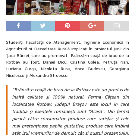
Studenţii Facultăţii de Management, Inginerie Economică în
Agricultură și Dezvoltare Rurală implicaţi în proiectul Junii din
Ţara Bârsei, care au promovat Brânză-n coajă de brad de la
Rotbav au fost: Daniel Dicu, Cristina Golea, Petruţa Nan,
Luciana Gurgu, Nicoleta Rusu, Anca Budescu, Georgiana
Niculescu şi Alexandru Stroescu.
“Brânză-n coajă de brad de la Rotbav este un produs de
înaltă calitate şi 100% natural. Ferma Căţean din
localitatea Rotbav, judeţul Braşov este locul în care
tradiţia şi esenţele româneşti sunt “Acasă”. Din fermă
pleacă către consumator produse care satisfac şi cele
mai pretenţioase papile gustative, produse care îmbină
atât izul vremurilor de demult cât şi gustul prezentului.