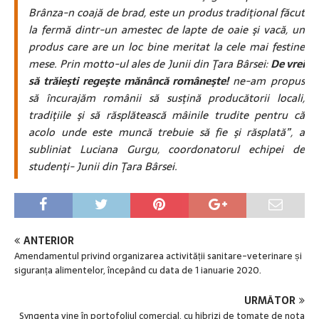
Brânza-n coajă de brad, este un produs tradiţional făcut
la fermă dintr-un amestec de lapte de oaie şi vacă, un
produs care are un loc bine meritat la cele mai festine
mese. Prin motto-ul ales de Junii din Ţara Bârsei:
De vrei
să trăieşti regeşte mănâncă româneşte!
ne-am propus
să încurajăm românii să susţină producătorii locali,
tradiţiile şi să răsplătească mâinile trudite pentru că
acolo unde este muncă trebuie să fie şi răsplată”, a
subliniat Luciana Gurgu, coordonatorul echipei de
studenţi- Junii din Ţara Bârsei.
ANTERIOR
Amendamentul privind organizarea activității sanitare-veterinare și
siguranța alimentelor, începând cu data de 1 ianuarie 2020.
URMĂTOR
Syngenta vine în portofoliul comercial, cu hibrizi de tomate de nota