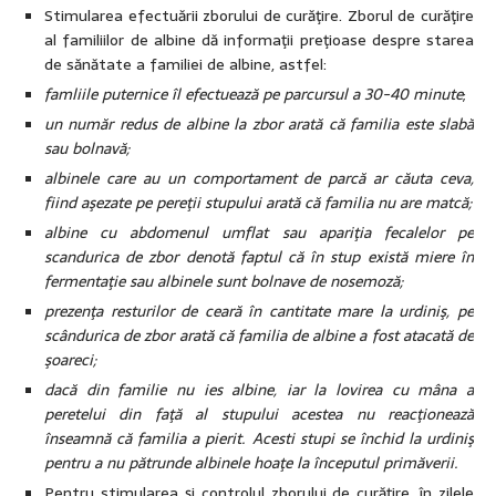
Stimularea efectuării zborului de curăţire. Zborul de curăţire
al familiilor de albine dă informaţii preţioase despre starea
de sănătate a familiei de albine, astfel:
famliile puternice îl efectuează pe parcursul a 30-40 minute
;
un număr redus de albine la zbor arată că familia este slabă
sau bolnavă;
albinele care au un comportament de parcă ar căuta ceva,
fiind aşezate pe pereţii stupului arată că familia nu are matcă;
albine cu abdomenul umflat sau apariţia fecalelor pe
scandurica de zbor denotă faptul că în stup există miere în
fermentaţie sau albinele sunt bolnave de nosemoză;
prezenţa resturilor de ceară în cantitate mare la urdiniş, pe
scândurica de zbor arată că familia de albine a fost atacată de
şoareci;
dacă din familie nu ies albine, iar la lovirea cu mâna a
peretelui din faţă al stupului acestea nu reacţionează
înseamnă că familia a pierit. Acesti stupi se închid la urdiniş
pentru a nu pătrunde albinele hoaţe la începutul primăverii.
Pentru stimularea şi controlul zborului de curăţire, în zilele