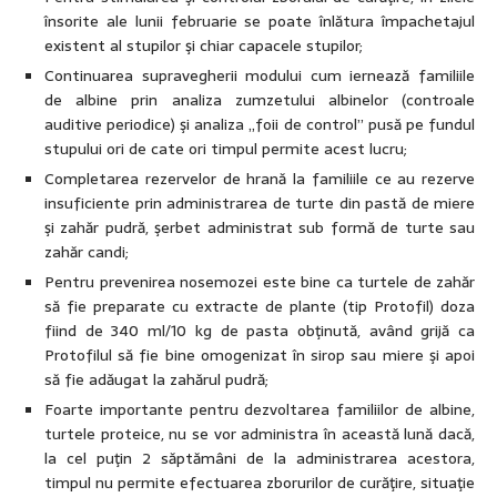
însorite ale lunii februarie se poate înlătura împachetajul
existent al stupilor şi chiar capacele stupilor;
Continuarea supravegherii modului cum iernează familiile
de albine prin analiza zumzetului albinelor (controale
auditive periodice) şi analiza „foii de control” pusă pe fundul
stupului ori de cate ori timpul permite acest lucru;
Completarea rezervelor de hrană la familiile ce au rezerve
insuficiente prin administrarea de turte din pastă de miere
şi zahăr pudră, şerbet administrat sub formă de turte sau
zahăr candi;
Pentru prevenirea nosemozei este bine ca turtele de zahăr
să fie preparate cu extracte de plante (tip Protofil) doza
fiind de 340 ml/10 kg de pasta obţinută, având grijă ca
Protofilul să fie bine omogenizat în sirop sau miere şi apoi
să fie adăugat la zahărul pudră;
Foarte importante pentru dezvoltarea familiilor de albine,
turtele proteice, nu se vor administra în această lună dacă,
la cel puţin 2 săptămâni de la administrarea acestora,
timpul nu permite efectuarea zborurilor de curăţire, situaţie