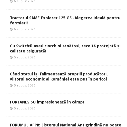
6 august 2026
Tractorul SAME Explorer 125 GS -Alegerea ideală pentru
fermieri!
6 august 2026
Cu Switch® aveți ciorchini sănătoși, recoltă protejată și
calitate asigurată!
5 august 2026
Când statul își falimentează propriii producători,
viitorul economic al României este pus în pericol
5 august 2026
FORTANES SU impresionează în câmp!
5 august 2026
FORUMUL APPR: Sistemul Național Antigrindină nu poate