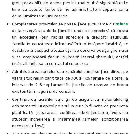
greu previzibilă; de aceea pentru mai multă siguranţă este
bine ca aceste turte să fie administrate începand cu a
doua jumătate a lunii martie.
Completarea proviziilor se poate face şi cu rame cu
miere
de la rezervă sau de la familiile unde se apreciază că există
un excedent (prin rapida apreciere a greutăţii stupului);
familia în cauză este introdusă într-o încăpere încălzită, se
deschide şi despachetează uşor se observă poziţia ghemului
şi se amplasează fagurii cu hrană lateral ghemului, astfel
încât albinele sa ia contactul cu acesta.
Administrarea turtelor sau zahărului candi se face direct pe
vatra stupinei în cantitate de 700g-1kg/familie de albine, la
interval de 2-3 saptamani în funcţie de rezerva de hrana
existentă în faguri şi de consum.
Continuarea lucrărilor care ţin de asigurarea materialului şi
echipamentului apicol pe anul în curs în funcţie de producţia
planificată (repararea, curăţirea, dezinfectarea, vopsirea
stupilor, încheierea şi însârmarea ramelor, achiziţionarea
necesarului lipsă);
Aşa cum am descris pe larg în calendarul din luna ianuarie