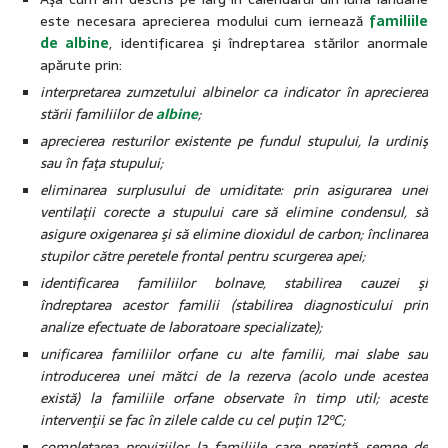
este necesara aprecierea modului cum iernează
familiile
de albine
, identificarea şi îndreptarea stărilor anormale
apărute prin:
interpretarea zumzetului albinelor ca indicator în aprecierea
stării familiilor de
albine
;
aprecierea resturilor existente pe fundul stupului, la urdiniş
sau în faţa stupului;
eliminarea surplusului de umiditate: prin asigurarea unei
ventilaţii corecte a stupului care să elimine condensul, să
asigure oxigenarea şi să elimine dioxidul de carbon; înclinarea
stupilor către peretele frontal pentru scurgerea apei;
identificarea familiilor bolnave, stabilirea cauzei şi
îndreptarea acestor familii (stabilirea diagnosticului prin
analize efectuate de laboratoare specializate);
unificarea familiilor orfane cu alte familii, mai slabe sau
introducerea unei mătci de la rezerva (acolo unde acestea
există) la familiile orfane observate în timp util; aceste
intervenţii se fac în zilele calde cu cel puţin 12ºC;
completarea proviziilor la familiile care prezintă semne de