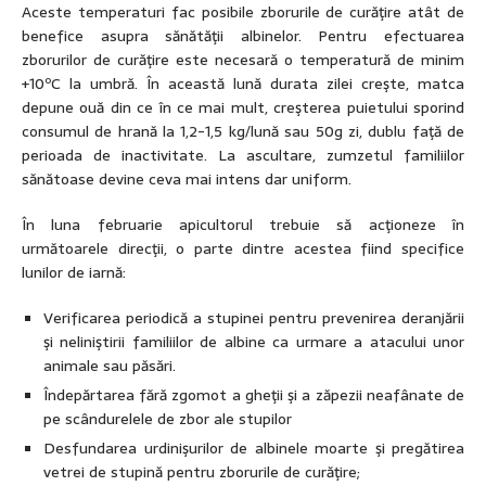
Aceste temperaturi fac posibile zborurile de curăţire atât de
benefice asupra sănătăţii albinelor. Pentru efectuarea
zborurilor de curăţire este necesară o temperatură de minim
+10ºC la umbră. În această lună durata zilei creşte, matca
depune ouă din ce în ce mai mult, creşterea puietului sporind
consumul de hrană la 1,2-1,5 kg/lună sau 50g zi, dublu faţă de
perioada de inactivitate. La ascultare, zumzetul familiilor
sănătoase devine ceva mai intens dar uniform.
În luna februarie apicultorul trebuie să acţioneze în
următoarele direcţii, o parte dintre acestea fiind specifice
lunilor de iarnă:
Verificarea periodică a stupinei pentru prevenirea deranjării
şi neliniştirii familiilor de albine ca urmare a atacului unor
animale sau păsări.
Îndepărtarea fără zgomot a gheţii şi a zăpezii neafânate de
pe scândurelele de zbor ale stupilor
Desfundarea urdinişurilor de albinele moarte şi pregătirea
vetrei de stupină pentru zborurile de curăţire;