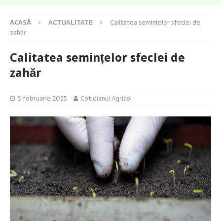
ACASĂ
ACTUALITATE
Calitatea semințelor sfeclei de
zahăr
Calitatea semințelor sfeclei de
zahăr
5 februarie 2025
Cotidianul Agricol