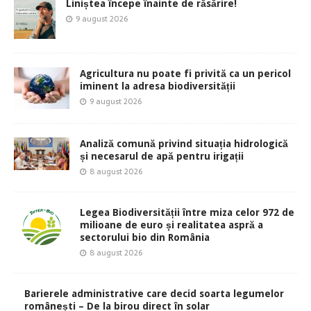
Liniștea începe înainte de răsărire!
9 august 2026
Agricultura nu poate fi privită ca un pericol
iminent la adresa biodiversității
9 august 2026
Analiză comună privind situația hidrologică
și necesarul de apă pentru irigații
8 august 2026
Legea Biodiversității între miza celor 972 de
milioane de euro și realitatea aspră a
sectorului bio din România
8 august 2026
Barierele administrative care decid soarta legumelor
românești – De la birou direct în solar