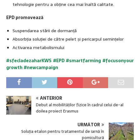
tehnologie pentru a obține cea mai înaltă calitate.
EPD promovează
Suspendarea stării de dormanță
Absorbția soluției de către pelet și pericarpul semințelor
Activarea metabolismului
#sfecladezaharKWS
#EPD
#smartfarming
#focusonyour
growth
#newcampaign
ANTERIOR
Debut al mobilităților fizice în cadrul celui de-al
doilea proiect Erasmus
URMĂTOR
Soluția etalon pentru tratamentul de iarnă în
pomicultură