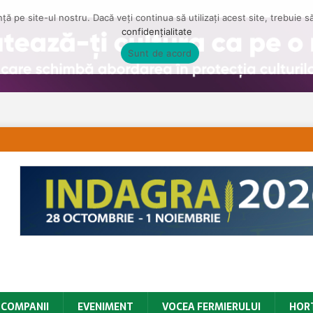
ă pe site-ul nostru. Dacă veți continua să utilizați acest site, trebuie 
confidențialitate
Sunt de acord
COMPANII
EVENIMENT
VOCEA FERMIERULUI
HOR