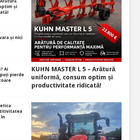
Arătură
optim și
ată!
ara și nici
KUHN MASTER L 5 – Arătură
? Ai
 poți pierde
uniformă, consum optim și
toare
productivitate ridicată!
etica
itivitatea
 în