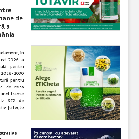
ntre
ioane de
ră a
mânia
arlament, în
gust 2026, a
nală pentru
 2026-2030
tură pentru
olo de miza
 unei tranșe
tiv 972 de
ativ
[citește
strative
a