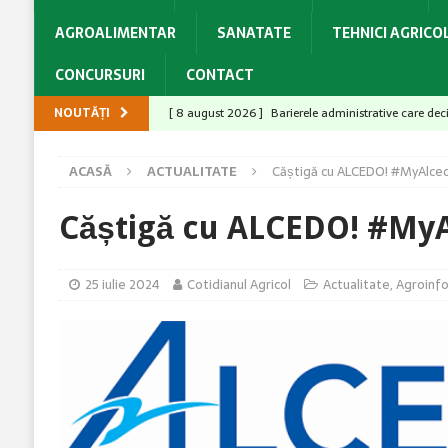
AGROALIMENTAR
SANATATE
TEHNICI AGRICO
CONCURSURI
CONTACT
NOUTĂȚI
[ 8 august 2026 ]
Barierele administrative care dec
ACTUALITATE
ACASĂ
ACTUALITATE
Căștigă cu ALCEDO! #MyAlced
[ 7 august 2026 ]
Arsurile solare și stresul termic 
[ 7 august 2026 ]
Performanța hibridului PT315 s-a 
Căștigă cu ALCEDO! #MyA
[ 7 august 2026 ]
Cropwise Imagery vă arată starea 
[ 8 august 2026 ]
Legea Biodiversității între miza c
25 iulie 2024
Cotidianul Agricol
Actualitate
,
Agroinf
România
ACTUALITATE