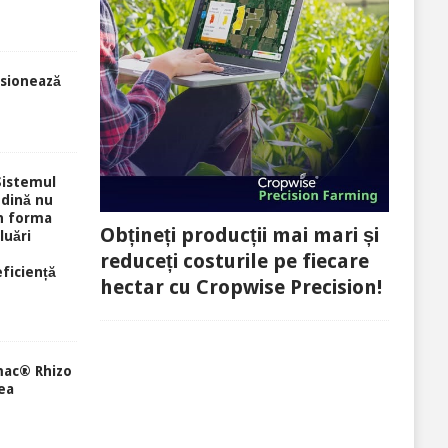
sionează
Sistemul
ndină nu
în forma
Obțineți producții mai mari și
luări
reduceți costurile pe fiecare
eficiență
hectar cu Cropwise Precision!
mac® Rhizo
ea