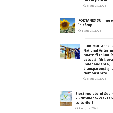
pus în pericol
5 august 2026
FORTANES SU impre
în câmp!
5 august 2026
FORUMUL APPR: 
Național Antigri
poate fi reluat 
actuală, fără eva
independente,
transparență și 
demonstrate
5 august 2026
Biostimulatorul Sea
– Stimulează creșter
culturilor!
4 august 2026