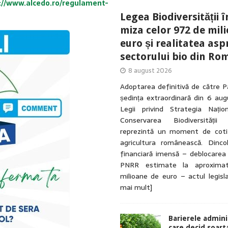
://www.alcedo.ro/regulament-
Legea Biodiversității î
miza celor 972 de mil
euro și realitatea asp
sectorului bio din Ro
8 august 2026
Adoptarea definitivă de către P
ședința extraordinară din 6 au
Legii privind Strategia Națio
Conservarea Biodiversității
reprezintă un moment de coti
agricultura românească. Dinc
financiară imensă – deblocarea
PNRR estimate la aproxima
milioane de euro – actul legisl
mai mult]
Barierele admini
care decid soart