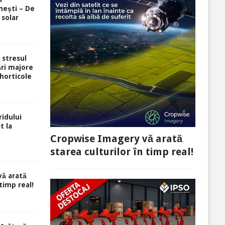
ești – De
 solar
i stresul
ri majore
 horticole
idului
t la
Cropwise Imagery vă arată
starea culturilor în timp real!
ă arată
 timp real!