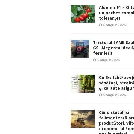
Aldemir F1 – O 
un pachet comp
toleranțe!
6 august 2026
Tractorul SAME Exp
GS -Alegerea ideal
fermieri!
6 august 2026
Cu Switch® aveți
sănătoși, recolt
și calitate asigu
5 august 2026
Când statul își
falimentează pro
producători, viit
economic al Rom