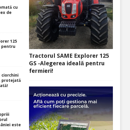
tomată cu
lex de
lorer 125
ă pentru
Tractorul SAME Explorer 125
GS -Alegerea ideală pentru
fermieri!
 ciorchini
ă protejată
rată!
priii
orul
âniei este