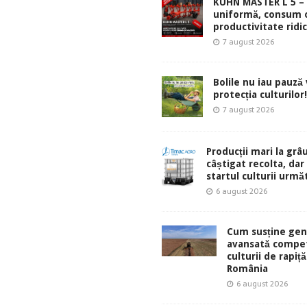
KUHN MASTER L 5 – 
uniformă, consum 
productivitate ridic
7 august 2026
Bolile nu iau pauză v
protecția culturilor!
7 august 2026
Producții mari la grâu
câștigat recolta, dar
startul culturii urmă
6 august 2026
Cum susține gen
avansată compet
culturii de rapiță
România
6 august 2026