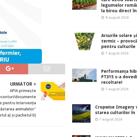
legumelor român
la birou direct în
8 august 2026
Arsurile solare ș
termic – provocă
pentru culturile
7 august 2026
Performanța hibr
PT315 s-a dovedi
recoltare!
URMĂTOR
7 august 2026
APIA primește
econturi/documente
ve pentru Intervenția
Cropwise Imagery v
ăstarea animalelor”
starea culturilor în
tul a) și pachetul b)
7 august 2026