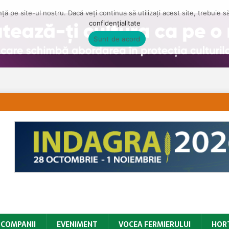
ă pe site-ul nostru. Dacă veți continua să utilizați acest site, trebuie 
confidențialitate
Sunt de acord
COMPANII
EVENIMENT
VOCEA FERMIERULUI
HOR