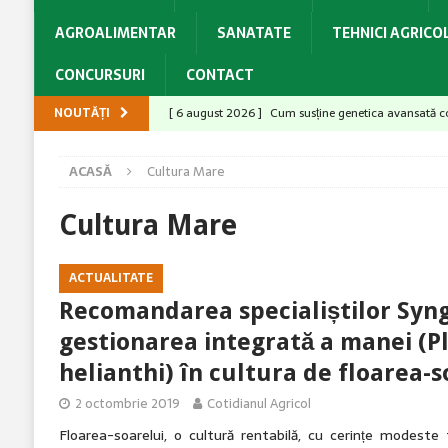
AGROALIMENTAR
SANATATE
TEHNICI AGRICO
CONCURSURI
CONTACT
NOUTĂȚI
[ 6 august 2026 ]
Cum susține genetica avansată co
[ 6 august 2026 ]
Aldemir F1 – O tomată cu un pac
ACASĂ
Cultura Mare
[ 6 august 2026 ]
Tractorul SAME Explorer 125 GS -
[ 5 august 2026 ]
Cu Switch® aveți ciorchini sănătoș
Cultura Mare
[ 6 august 2026 ]
Producții mari la grâu? Ai câștiga
ACTUALITATE
Recomandarea specialiștilor Syn
gestionarea integrată a manei (
helianthi) în cultura de floarea-s
2 octombrie 2019
Cotidianul Agricol
Floarea-soarelui, o cultură rentabilă, cu cerințe modeste 