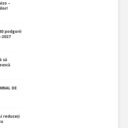
izo –
lor!
80 podgorii
6-2027
ă să
ească
EMNAL DE
și reduceți
cu