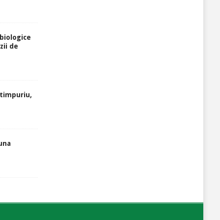
biologice
zii de
atimpuriu,
luna