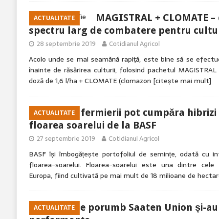
MAGISTRAL + CLOMATE – d
ACTUALITATE
spectru larg de combatere pentru cultur
28 septembrie 2019
Cotidianul Agricol
Acolo unde se mai seamănă rapiţă, este bine să se efectu
înainte de răsărirea culturii, folosind pachetul MAGISTRAL
doză de 1,6 l/ha + CLOMATE (clomazon
[citește mai mult]
Din 2020 fermierii pot cumpăra hibriz
ACTUALITATE
floarea soarelui de la BASF
27 septembrie 2019
Cotidianul Agricol
BASF își îmbogățește portofoliul de semințe, odată cu in
floarea-soarelui. Floarea-soarelui este una dintre cel
Europa, fiind cultivată pe mai mult de 18 milioane de hectar
Hibrizii de porumb Saaten Union și-a
ACTUALITATE