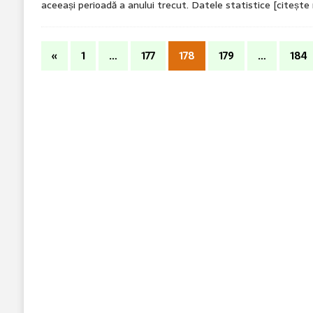
aceeași perioadă a anului trecut. Datele statistice
[citește
«
1
…
177
178
179
…
184