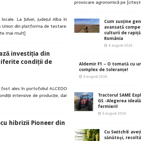
provocare agronomică pe
[citeș
cale. La Jidvei, județul Alba în
Cum susține gen
n Union din platforma de testare:
avansată compet
ște mai mult]
culturii de rapiță
România
6 august 2026
ză investiția din
iferite condiții de
Aldemir F1 – O tomată cu u
complex de toleranțe!
6 august 2026
 fost ales în portofoliul ALCEDO
ndiții intensive de producție, dar
Tractorul SAME Exp
GS -Alegerea ideal
fermieri!
6 august 2026
cu hibrizii Pioneer din
Cu Switch® aveți
sănătoși, recolt