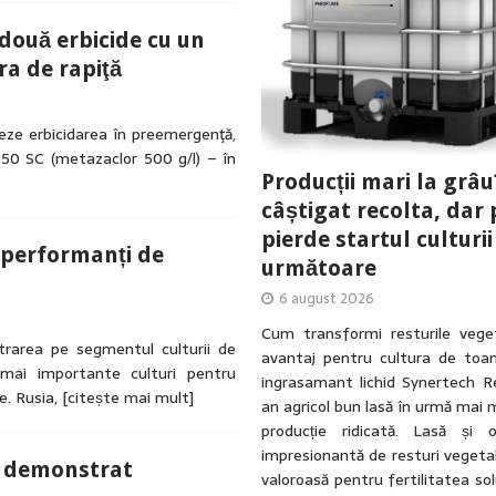
ouă erbicide cu un
a de rapiţă
eze erbicidarea în preemergenţă,
 50 SC (metazaclor 500 g/l) – în
Producții mari la grâu
câștigat recolta, dar 
pierde startul culturii
i performanți de
următoare
6 august 2026
Cum transformi resturile veget
trarea pe segmentul culturii de
avantaj pentru cultura de toa
e mai importante culturi pentru
ingrasamant lichid Synertech R
e. Rusia,
[citește mai mult]
an agricol bun lasă în urmă mai 
producție ridicată. Lasă și 
impresionantă de resturi vegetal
u demonstrat
valoroasă pentru fertilitatea solu