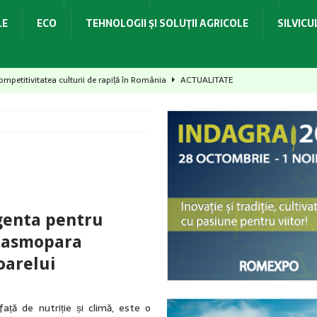
LE
ECO
TEHNOLOGII ŞI SOLUŢII AGRICOLE
SILVIC
mpetitivitatea culturii de rapiță în România
ACTUALITATE
het complex de toleranțe!
ACTUALITATE
Alegerea ideală pentru fermieri!
ACTUALITATE
i, recoltă protejată și calitate asigurată!
ACTUALITATE
t recolta, dar poți pierde startul culturii următoare
ACTUALITATE
genta pentru
Plasmopara
oarelui
față de nutriție și climă, este o