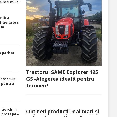
te mai mult]
etica
itivitatea
 în
n pachet
Tractorul SAME Explorer 125
GS -Alegerea ideală pentru
lorer 125
ă pentru
fermieri!
 ciorchini
Obțineți producții mai mari și
ă protejată