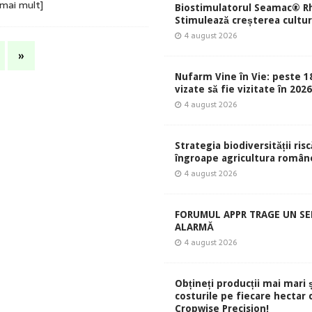
 mai mult]
Biostimulatorul Seamac® Rh
Stimulează creșterea culturi
4 august 2026
»
Nufarm Vine în Vie: peste 1
vizate să fie vizitate în 202
4 august 2026
Strategia biodiversității risc
îngroape agricultura român
4 august 2026
FORUMUL APPR TRAGE UN S
ALARMĂ
4 august 2026
Obțineți producții mai mari 
costurile pe fiecare hectar 
Cropwise Precision!