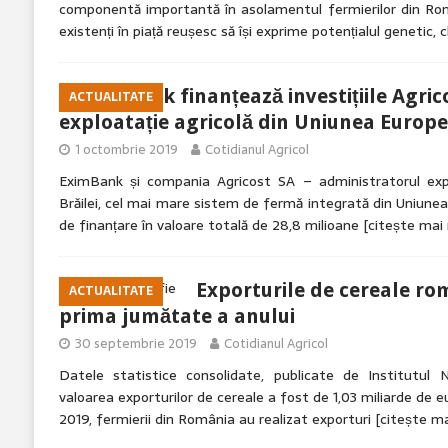
componentă importantă în asolamentul fermierilor din Româ
existenți în piață reușesc să își exprime potențialul genetic, c
EximBank finanțează investițiile Agric
ACTUALITATE
exploatație agricolă din Uniunea Euro
1 octombrie 2019
Cotidianul Agricol
EximBank și compania Agricost SA – administratorul expl
Brăilei, cel mai mare sistem de fermă integrată din Uniune
de finanțare în valoare totală de 28,8 milioane
[citește mai
Exporturile de cereale ro
ACTUALITATE
prima jumătate a anului
30 septembrie 2019
Cotidianul Agricol
Datele statistice consolidate, publicate de Institutul N
valoarea exporturilor de cereale a fost de 1,03 miliarde de eu
2019, fermierii din România au realizat exporturi
[citește ma