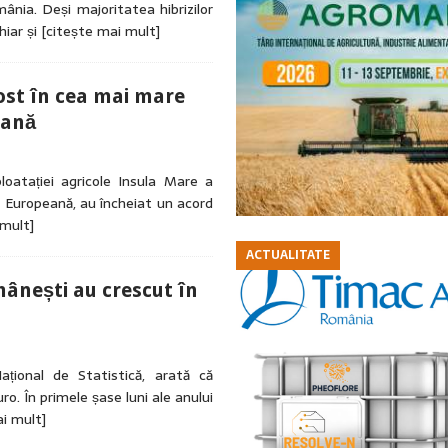
nia. Deși majoritatea hibrizilor
hiar și
[citește mai mult]
ost în cea mai mare
peană
oatației agricole Insula Mare a
a Europeană, au încheiat un acord
 mult]
ACTUALITATE
mânești au crescut în
ațional de Statistică, arată că
ro. În primele șase luni ale anului
i mult]