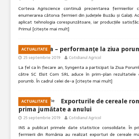
Corteva Agriscience continuă prezentarea fermierilor c
enumerarea câtorva fermieri din județele Buzău și Galați. Ac
aplicat tehnologia corespunzătoare, iar producțiile satisfă
Primul
[citește mai mult]
Syngenta – performanţe la ziua porum
ACTUALITATE
25 septembrie 2019
Cotidianul Agricol
La fel ca în fiecare an, Syngenta a participat la Ziua Poru
către SC Elsit Com SRL aduce în prim-plan rezultatele c
porumb. În cadrul celei de-a
[citește mai mult]
Exporturile de cereale ro
ACTUALITATE
prima jumătate a anului
25 septembrie 2019
Cotidianul Agricol
INS a publicat primele date statistice consolidate. În pr
fermierii din România au realizat exporturi de cereale m