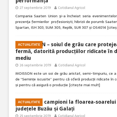
performanța
27 septembrie 2019
Cotidianul Agricol
Compania Saaten Union şi-a încheiat seria evenimentelor lo
prezenţa fermierilor profesioniști, hibrizii de porumb Saate
Spartan, ISH 303, SUM 305, Replik, SUR 307 și OS4014
[cite
MOISSON – soiul de grâu care protejea
ACTUALITATE
fermă, datorită producțiilor ridicate în d
mediu
26 septembrie 2019
Cotidianul Agricol
MOISSON este un soi de grâu aristat, semi-timpuriu, ce a
de “Semințe iscusite” pentru că oferă producții ridicate în co
și pentru că asigură o producție
[citește mai mult]
Fermierii campioni la floarea-soarelui 
ACTUALITATE
județele Buzău și Galați
25 septembrie 2019
Cotidianul Agricol