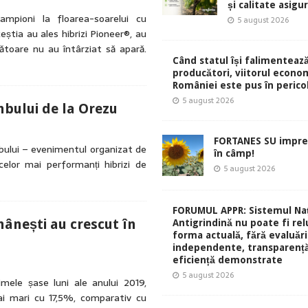
și calitate asigu
ampioni la floarea-soarelui cu
5 august 2026
eștia au ales hibrizi Pioneer®, au
cătoare nu au întârziat să apară.
Când statul își falimentează
producători, viitorul econom
României este pus în perico
5 august 2026
bului de la Orezu
FORTANES SU impre
mbului – evenimentul organizat de
în câmp!
elor mai performanți hibrizi de
5 august 2026
FORUMUL APPR: Sistemul Naț
mânești au crescut în
Antigrindină nu poate fi rel
forma actuală, fără evaluări
independente, transparență
eficiență demonstrate
5 august 2026
imele șase luni ale anului 2019,
ai mari cu 17,5%, comparativ cu