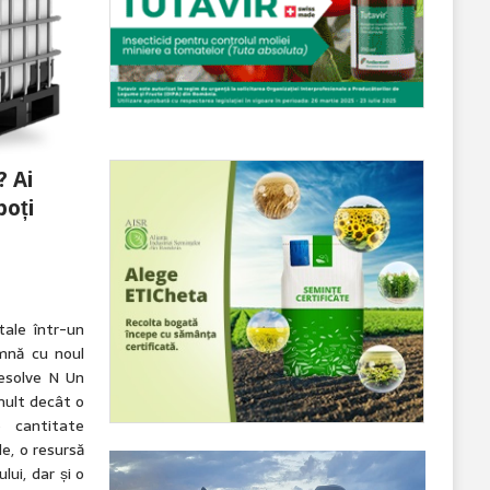
? Ai
poți
ale într-un
mnă cu noul
esolve N Un
mult decât o
o cantitate
e, o resursă
lui, dar și o