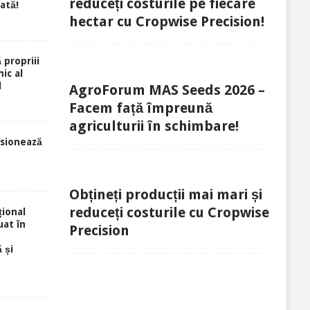
reduceți costurile pe fiecare
rată!
hectar cu Cropwise Precision!
 propriii
ic al
l
AgroForum MAS Seeds 2026 –
Facem față împreună
agriculturii în schimbare!
sionează
Obțineți producții mai mari și
reduceți costurile cu Cropwise
ional
uat în
Precision
 și