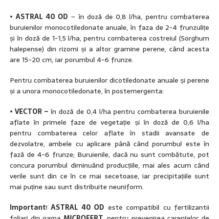
•
ASTRAL 40 OD
– în doză de 0,8 l/ha, pentru combaterea
buruienilor monocotiledonate anuale, în faza de 2-4 frunzulițe
și în doză de 1-1,5 l/ha, pentru combaterea costreiul (Sorghum
halepense) din rizomi și a altor gramine perene, când acesta
are 15-20 cm, iar porumbul 4-6 frunze.
Pentru combaterea buruienilor dicotiledonate anuale și perene
și a unora monocotiledonate, în postemergenta:
•
VECTOR –
în doză de 0,4 l/ha pentru combaterea buruienile
aflate în primele faze de vegetație și în doză de 0,6 l/ha
pentru combaterea celor aflate în stadii avansate de
dezvolatre, ambele cu aplicare până când porumbul este în
fază de 4-6 frunze; Buruienile, dacă nu sunt combătute, pot
concura porumbul diminuând producțiile, mai ales acum când
verile sunt din ce în ce mai secetoase, iar precipitațiile sunt
mai puține sau sunt distribuite neuniform.
Important
!
ASTRAL 40 OD
este compatibil cu fertilizantii
foliari din gama
MICROFERT
, pentru prevenirea carențelor de