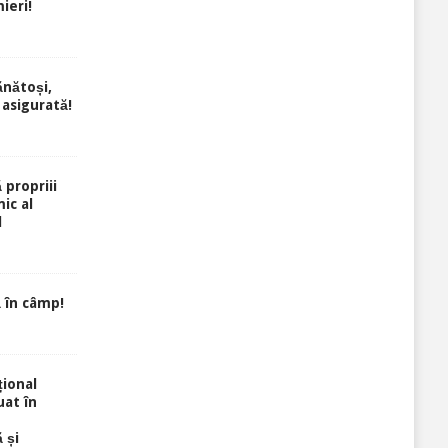
ieri!
ănătoși,
 asigurată!
 propriii
ic al
l
 în câmp!
ional
uat în
 și