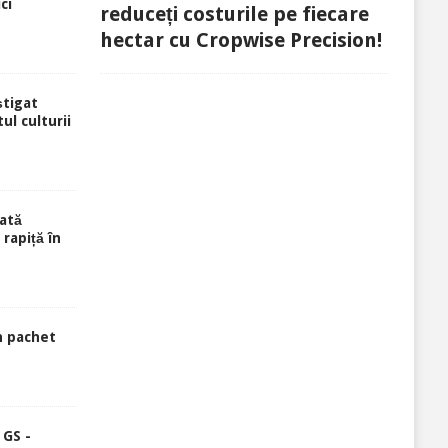
ci
reduceți costurile pe fiecare
hectar cu Cropwise Precision!
știgat
ul culturii
ată
rapiță în
n pachet
 GS -