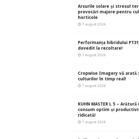
Arsurile solare și stresul te
provocări majore pentru cul
horticole
7 august 2026
Performanța hibridului PT31
dovedit la recoltare!
7 august 2026
Cropwise Imagery vă arată 
culturilor în timp real!
7 august 2026
KUHN MASTER L 5 – Arătură 
consum optim și productivi
ridicată!
7 august 2026