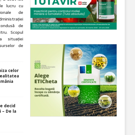
de lucru cu
ționale de
ministrației
condusă de
tru. Scopul
 situației
esurselor de
miza celor
ealitatea
România
re decid
 – De la