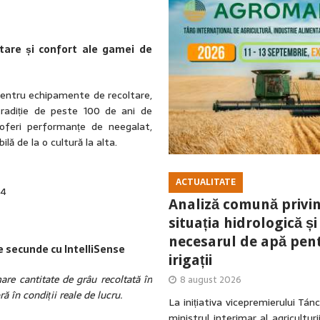
ctare și confort ale gamei de
pentru echipamente de recoltare,
adiție de peste 100 de ani de
 oferi performanțe de neegalat,
lă de la o cultură la alta.
ACTUALITATE
74
Analiză comună privi
situația hidrologică și
necesarul de apă pen
de secunde cu IntelliSense
irigații
re cantitate de grâu recoltată în
8 august 2026
 în condiții reale de lucru.
La inițiativa vicepremierului Tá
ministrul interimar al agriculturi