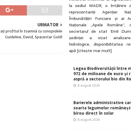
la sediul MADR, o întâlnire 
reprezentanții Agenției Na
Îmbunătățiri Funciare și ai Ad
Naționale „Apele Române”, 
URMĂTOR
secretarul de stat Emil Dumi
ați profitul în toamnă cu conopidele
Guideline, David, Spacestar Gold!
ședinței a vizat analizarea
hidrologice, disponibilitatea r
apă
[citește mai mult]
Legea Biodiversității între 
972 de milioane de euro și r
aspră a sectorului bio din 
8 august 2026
Barierele administrative ca
soarta legumelor românești
birou direct în solar
8 august 2026