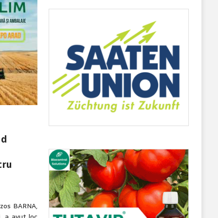
nd
tru
nczos BARNA,
i, a avut loc