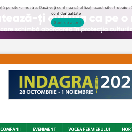
ă pe site-ul nostru. Dacă veți continua să utilizați acest site, trebuie 
confidențialitate
Sunt de acord
COMPANII
EVENIMENT
VOCEA FERMIERULUI
HOR