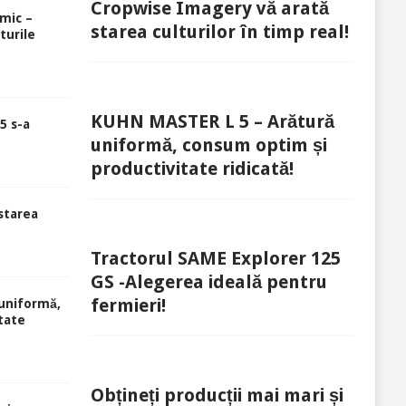
Cropwise Imagery vă arată
rmic –
starea culturilor în timp real!
turile
KUHN MASTER L 5 – Arătură
5 s-a
uniformă, consum optim și
productivitate ridicată!
starea
Tractorul SAME Explorer 125
GS -Alegerea ideală pentru
fermieri!
uniformă,
tate
Obțineți producții mai mari și