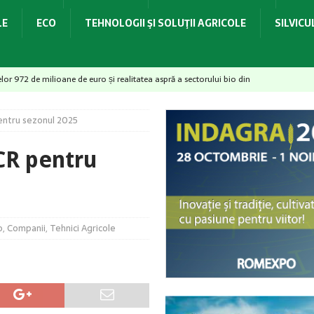
LE
ECO
TEHNOLOGII ŞI SOLUŢII AGRICOLE
SILVIC
elor 972 de milioane de euro și realitatea aspră a sectorului bio din
ntru sezonul 2025
id soarta legumelor românești – De la birou direct în solar
CR pentru
– provocări majore pentru culturile horticole
ACTUALITATE
dovedit la recoltare!
ACTUALITATE
idrologică și necesarul de apă pentru irigații
ACTUALITATE
o
,
Companii
,
Tehnici Agricole