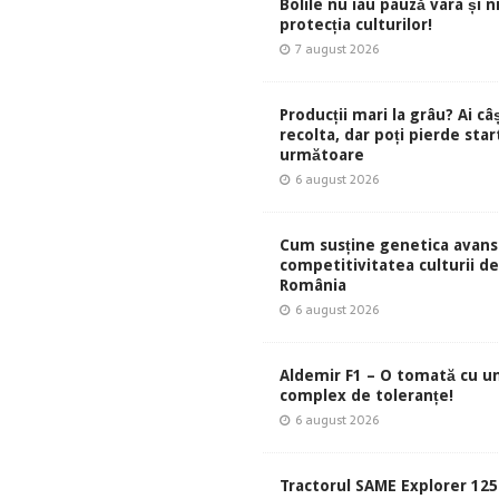
Bolile nu iau pauză vara și ni
protecția culturilor!
7 august 2026
Producții mari la grâu? Ai câ
recolta, dar poți pierde start
următoare
6 august 2026
Cum susține genetica avans
competitivitatea culturii de 
România
6 august 2026
Aldemir F1 – O tomată cu u
complex de toleranțe!
6 august 2026
Tractorul SAME Explorer 125