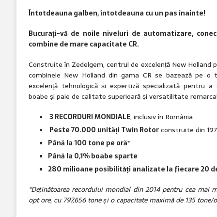
Întotdeauna galben, întotdeauna cu un pas înainte!
Bucurați-vă de noile niveluri de automatizare, cone
combine de mare capacitate CR.
Construite în Zedelgem, centrul de excelență New Holland 
combinele New Holland din gama CR se bazează pe o tr
excelență tehnologică și expertiză specializată pentru a
boabe și paie de calitate superioară și versatilitate remarcabi
3 RECORDURI MONDIALE
, inclusiv în România
Peste 70.000 unități Twin Rotor
construite din 19
Până la 100 tone pe oră
*
Până la 0,1% boabe sparte
280 milioane posibilități analizate la fiecare 20 
*Deținătoarea recordului mondial din 2014 pentru cea mai ma
opt ore, cu 797,656 tone și o capacitate maximă de 135 tone/oră