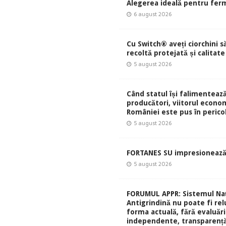
Alegerea ideală pentru ferm
6 august 2026
Cu Switch® aveți ciorchini s
recoltă protejată și calitate
5 august 2026
Când statul își falimentează
producători, viitorul econom
României este pus în perico
5 august 2026
FORTANES SU impresionează
5 august 2026
FORUMUL APPR: Sistemul Naț
Antigrindină nu poate fi rel
forma actuală, fără evaluări
independente, transparență