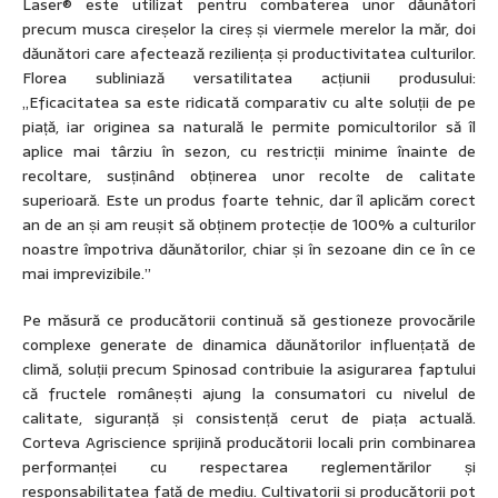
Laser® este utilizat pentru combaterea unor dăunători
precum musca cireșelor la cireș și viermele merelor la măr, doi
dăunători care afectează reziliența și productivitatea culturilor.
Florea subliniază versatilitatea acțiunii produsului:
„Eficacitatea sa este ridicată comparativ cu alte soluții de pe
piață, iar originea sa naturală le permite pomicultorilor să îl
aplice mai târziu în sezon, cu restricții minime înainte de
recoltare, susținând obținerea unor recolte de calitate
superioară. Este un produs foarte tehnic, dar îl aplicăm corect
an de an și am reușit să obținem protecție de 100% a culturilor
noastre împotriva dăunătorilor, chiar și în sezoane din ce în ce
mai imprevizibile.”
Pe măsură ce producătorii continuă să gestioneze provocările
complexe generate de dinamica dăunătorilor influențată de
climă, soluții precum Spinosad contribuie la asigurarea faptului
că fructele românești ajung la consumatori cu nivelul de
calitate, siguranță și consistență cerut de piața actuală.
Corteva Agriscience sprijină producătorii locali prin combinarea
performanței cu respectarea reglementărilor și
responsabilitatea față de mediu. Cultivatorii și producătorii pot