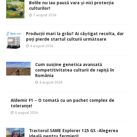
Bolile nu iau pauză vara și nici protecția
culturilor!
7 august 2026
Producții mari la grâu? Ai câștigat recolta, dar
poți pierde startul culturii următoare
6 august 2026
Cum susține genetica avansată
competitivitatea culturii de rapiță în
România
6 august 2026
Aldemir F1 – O tomată cu un pachet complex de
toleranțe!
6 august 2026
Tractorul SAME Explorer 125 GS -Alegerea
ideală pentru fermieri!