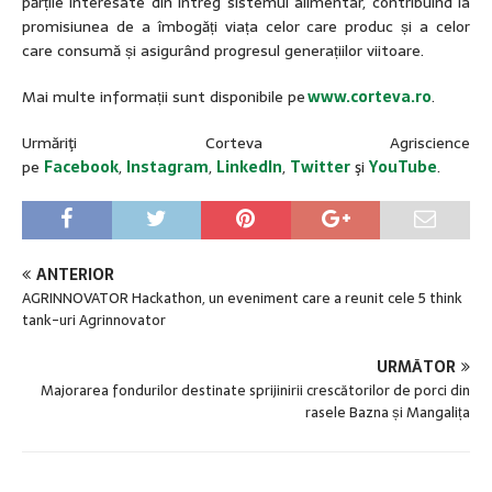
părțile interesate din întreg sistemul alimentar, contribuind la
promisiunea de a îmbogăți viața celor care produc și a celor
care consumă și asigurând progresul generațiilor viitoare.
Mai multe informații sunt disponibile pe
www.corteva.ro
.
Urmăriţi Corteva Agriscience
pe
Facebook
,
Instagram
,
LinkedIn
,
Twitter
şi
YouTube
.
ANTERIOR
AGRINNOVATOR Hackathon, un eveniment care a reunit cele 5 think
tank-uri Agrinnovator
URMĂTOR
Majorarea fondurilor destinate sprijinirii crescătorilor de porci din
rasele Bazna și Mangalița