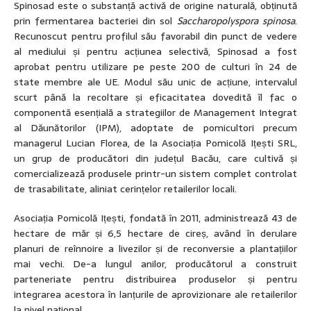
Spinosad este o substanță activă de origine naturală, obținută
prin fermentarea bacteriei din sol
Saccharopolyspora spinosa
.
Recunoscut pentru profilul său favorabil din punct de vedere
al mediului și pentru acțiunea selectivă, Spinosad a fost
aprobat pentru utilizare pe peste 200 de culturi în 24 de
state membre ale UE. Modul său unic de acțiune, intervalul
scurt până la recoltare și eficacitatea dovedită îl fac o
componentă esențială a strategiilor de Management Integrat
al Dăunătorilor (IPM), adoptate de pomicultori precum
managerul Lucian Florea, de la Asociația Pomicolă Ițești SRL,
un grup de producători din județul Bacău, care cultivă și
comercializează produsele printr-un sistem complet controlat
de trasabilitate, aliniat cerințelor retailerilor locali.
Asociația Pomicolă Ițești, fondată în 2011, administrează 43 de
hectare de măr și 6,5 hectare de cireș, având în derulare
planuri de reînnoire a livezilor și de reconversie a plantațiilor
mai vechi. De-a lungul anilor, producătorul a construit
parteneriate pentru distribuirea produselor și pentru
integrarea acestora în lanțurile de aprovizionare ale retailerilor
la nivel național.