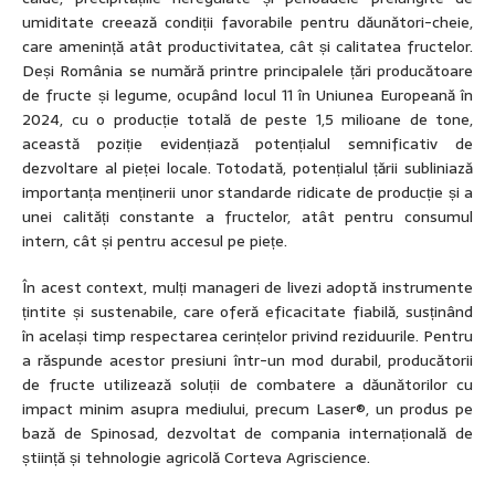
umiditate creează condiții favorabile pentru dăunători-cheie,
care amenință atât productivitatea, cât și calitatea fructelor.
Deși România se numără printre principalele țări producătoare
de fructe și legume, ocupând locul 11 în Uniunea Europeană în
2024, cu o producție totală de peste 1,5 milioane de tone,
această poziție evidențiază potențialul semnificativ de
dezvoltare al pieței locale. Totodată, potențialul țării subliniază
importanța menținerii unor standarde ridicate de producție și a
unei calități constante a fructelor, atât pentru consumul
intern, cât și pentru accesul pe piețe.
În acest context, mulți manageri de livezi adoptă instrumente
țintite și sustenabile, care oferă eficacitate fiabilă, susținând
în același timp respectarea cerințelor privind reziduurile. Pentru
a răspunde acestor presiuni într-un mod durabil, producătorii
de fructe utilizează soluții de combatere a dăunătorilor cu
impact minim asupra mediului, precum Laser®, un produs pe
bază de Spinosad, dezvoltat de compania internațională de
știință și tehnologie agricolă Corteva Agriscience.