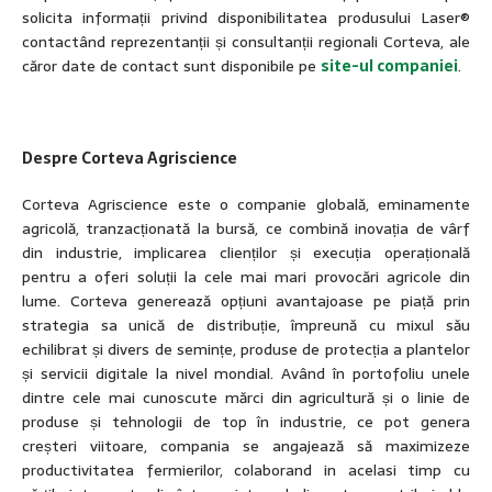
solicita informații privind disponibilitatea produsului Laser®
contactând reprezentanții și consultanții regionali Corteva, ale
căror date de contact sunt disponibile pe
site-ul companiei
.
Despre Corteva Agriscience
Corteva Agriscience este o companie globală, eminamente
agricolă, tranzacționată la bursă, ce combină inovația de vârf
din industrie, implicarea clienților și execuția operațională
pentru a oferi soluții la cele mai mari provocări agricole din
lume. Corteva generează opțiuni avantajoase pe piață prin
strategia sa unică de distribuție, împreună cu mixul său
echilibrat și divers de semințe, produse de protecția a plantelor
și servicii digitale la nivel mondial. Având în portofoliu unele
dintre cele mai cunoscute mărci din agricultură și o linie de
produse și tehnologii de top în industrie, ce pot genera
creșteri viitoare, compania se angajează să maximizeze
productivitatea fermierilor, colaborand in acelasi timp cu