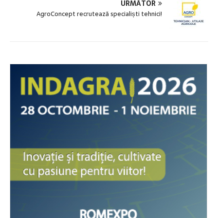
URMĂTOR
AgroConcept recrutează specialiști tehnici!