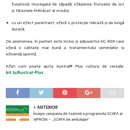
fusarioză, mucegaiul de zăpadă, sfâșierea frunzelor de orz
și tăciunele îmbrăcat al orzului;
cu un efect penetrant, oferă o protecție ridicată și de lungă
durată;
De asemenea, în pachet este inclus și adjuvantul AG 40R care
oferă o calitate mai bună a tratamentului semințelor și
eficiență sporită.
Afla’i cum poate ajuta Austral® Plus cultura de cereale:
bit.ly/Austral-Plus
ANTERIOR
Începe campania de toamnă a programului SCAPA al
AIPROM – „SCAPA de ambalaje!”