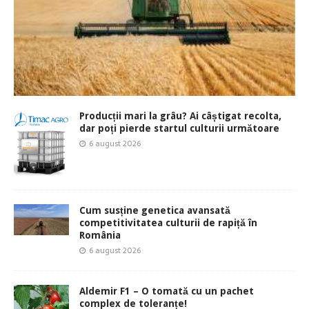
Producții mari la grâu? Ai câștigat recolta,
dar poți pierde startul culturii următoare
6 august 2026
Cum susține genetica avansată
competitivitatea culturii de rapiță în
România
6 august 2026
Aldemir F1 – O tomată cu un pachet
complex de toleranțe!