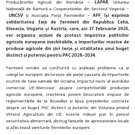
Producătorilor Agricoli din România –
LAPAR
, Uniunea
Naţională de Ramură a Cooperativelor din Sectorul Vegetal –
UNCSV
și Asociația Forța Fermierilor –
AFF
,
își exprimă
solidaritatea față de fermierii din Republica Cehă,
Slovacia, Ungaria și Austria, care, azi 27 februarie 2025,
vor organiza acțiuni de protest împotriva politicilor
agricole europene inechitabile, a importurilor masive de
produse agricole din țări terțe și vitalitatea unui buget
distinct și puternic pentru PAC 2028-2034.
Fermierii români se confruntă cu aceleași probleme ca și
colegii lor europeni: distorsiuni ale pieței cauzate de importurile
scutite de taxe vamale din Ucraina, impactul nociv al acordului
comercial UE-Mercosur asupra competitivității producției
agricole europene, creșterea poverii birocratice impuse de
reglementările de la Bruxelles și lipsa prevederilor concrete
despre un buget PAC distinct și puternic din Viziunea privind
Viitorul Agriculturii din UE. Aceste măsuri pun în pericol
securitatea alimentară, distrug lanțurile de aprovizionare locale
și afectează veniturile fermierilor europeni.