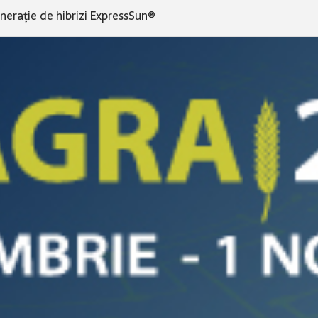
eneraţie de hibrizi ExpressSun®