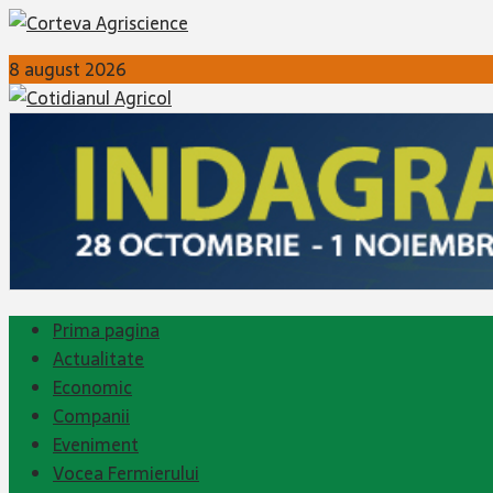
8 august 2026
Prima pagina
Actualitate
Economic
Companii
Eveniment
Vocea Fermierului