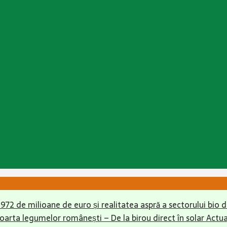
r 972 de milioane de euro și realitatea aspră a sectorului bio
soarta legumelor românești – De la birou direct în solar
Actua