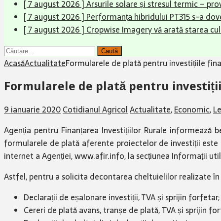
[ 7 august 2026 ]
Arsurile solare și stresul termic – pr
[ 7 august 2026 ]
Performanța hibridului PT315 s-a dove
[ 7 august 2026 ]
Cropwise Imagery vă arată starea cult
Caută
după:
Acasă
Actualitate
Formularele de plată pentru investițiile f
Formularele de plată pentru investiți
9 ianuarie 2020
Cotidianul Agricol
Actualitate
,
Economic
,
Le
Agenția pentru Finanțarea Investițiilor Rurale informează 
formularele de plată aferente proiectelor de investiții est
internet a Agenției, www.afir.info, la secțiunea Informații uti
Astfel, pentru a solicita decontarea cheltuielilor realizate 
Declarații de eșalonare investiții, TVA și sprijin forfetar;
Cereri de plată avans, tranșe de plată, TVA și sprijin for