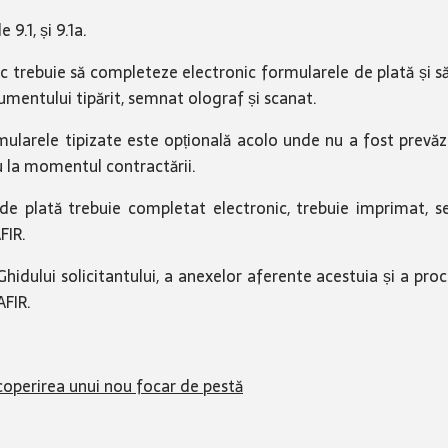
9.1, și 9.1a.
 trebuie să completeze electronic formularele de plată și să 
cumentului tipărit, semnat olograf și scanat.
ularele tipizate este opțională acolo unde nu a fost prevăzut
iu la momentul contractării.
l de plată trebuie completat electronic, trebuie imprimat, 
FIR.
ului solicitantului, a anexelor aferente acestuia și a proced
AFIR.
scoperirea unui nou focar de pestă