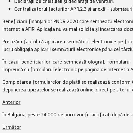
Declarații de cheltuieli și declarații de venituri;
Centralizatorul facturilor AP 1.2.3 și anexă – submăsurile 
Beneficiarii finanțărilor PNDR 2020 care semnează electronic
internet a AFIR. Aplicația nu va mai solicita și încărcarea do
Precizăm faptul că aplicarea semnăturii electronice pe form
lucru obligația aplicării semnăturii electronice până cel târz
În cazul beneficiarilor care semnează olograf, formularu
împreună cu formularul electronic pe pagina de internet a A
Completarea formularelor de plată se realizează conform Ghid
depunerea tipizatelor se realizează online, direct pe site-ul 
Anterior
În Bulgaria, peste 24.000 de porci vor fi sacrificaţi după de
Următor