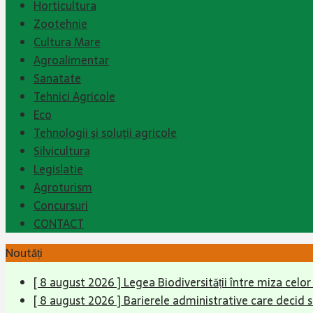
Horticultura
Zootehnie
Cultura Mare
Agroalimentar
Sanatate
Tehnici Agricole
Eco
Tehnologii şi soluţii agricole
Silvicultura
Legislatie
Agroturism
Concursuri
CONTACT
Noutăți
[ 8 august 2026 ]
Legea Biodiversității între miza celo
[ 8 august 2026 ]
Barierele administrative care decid 