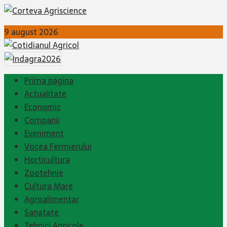
9 august 2026
Prima pagina
Actualitate
Economic
Companii
Eveniment
Vocea Fermierului
Horticultura
Zootehnie
Cultura Mare
Agroalimentar
Sanatate
Tehnici Agricole