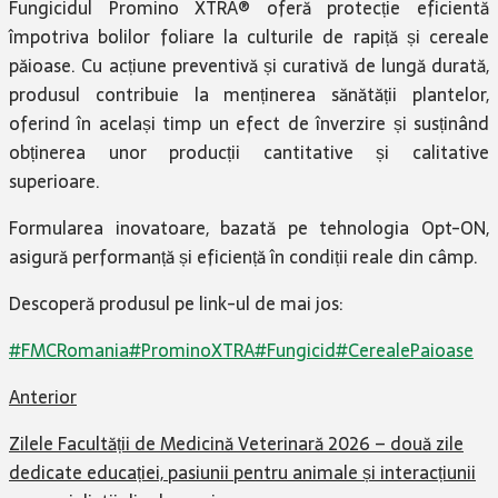
Fungicidul Promino XTRA® oferă protecție eficientă
împotriva bolilor foliare la culturile de rapiță și cereale
păioase.​ Cu acțiune preventivă și curativă de lungă durată,
produsul contribuie la menținerea sănătății plantelor,
oferind în același timp un efect de înverzire și susținând
obținerea unor producții cantitative și calitative
superioare.​
Formularea inovatoare, bazată pe tehnologia Opt-ON,
asigură performanță și eficiență în condiții reale din câmp. ​
Descoperă produsul pe link-ul de mai jos:​
#FMCRomania
#ProminoXTRA
#Fungicid
#CerealePaioase
Anterior
Zilele Facultății de Medicină Veterinară 2026 – două zile
dedicate educației, pasiunii pentru animale și interacțiunii