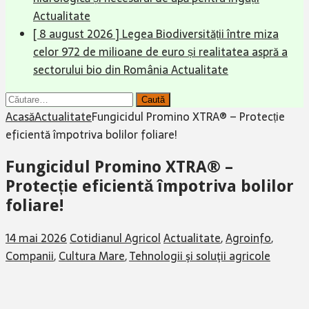
Actualitate
[ 8 august 2026 ]
Legea Biodiversității între miza
celor 972 de milioane de euro și realitatea aspră a
sectorului bio din România
Actualitate
Caută
după:
Acasă
Actualitate
Fungicidul Promino XTRA® – Protecție
eficientă împotriva bolilor foliare!
Fungicidul Promino XTRA® –
Protecție eficientă împotriva bolilor
foliare!
14 mai 2026
Cotidianul Agricol
Actualitate
,
Agroinfo
,
Companii
,
Cultura Mare
,
Tehnologii şi soluţii agricole