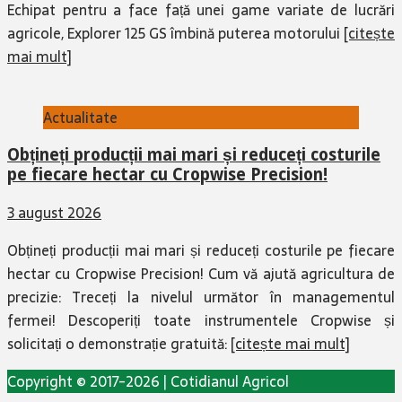
Echipat pentru a face față unei game variate de lucrări
agricole, Explorer 125 GS îmbină puterea motorului
[citește
mai mult]
Actualitate
Obțineți producții mai mari și reduceți costurile
pe fiecare hectar cu Cropwise Precision!
3 august 2026
Obțineți producții mai mari și reduceți costurile pe fiecare
hectar cu Cropwise Precision! Cum vă ajută agricultura de
precizie: Treceți la nivelul următor în managementul
fermei! Descoperiți toate instrumentele Cropwise și
solicitați o demonstrație gratuită:
[citește mai mult]
Copyright © 2017-2026 | Cotidianul Agricol