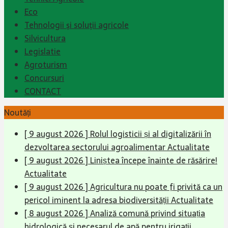
Eco
Tehnologii şi soluţii agricole
Silvicultura
Legislatie
Agroturism
Concursuri
CONTACT
Noutăți
[ 9 august 2026 ]
Rolul logisticii și al digitalizării în
dezvoltarea sectorului agroalimentar
Actualitate
[ 9 august 2026 ]
Liniștea începe înainte de răsărire!
Actualitate
[ 9 august 2026 ]
Agricultura nu poate fi privită ca un
pericol iminent la adresa biodiversității
Actualitate
[ 8 august 2026 ]
Analiză comună privind situația
hidrologică și necesarul de apă pentru irigații