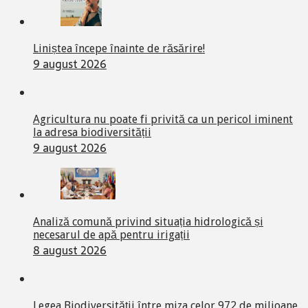
Liniștea începe înainte de răsărire!
9 august 2026
Agricultura nu poate fi privită ca un pericol iminent
la adresa biodiversității
9 august 2026
Analiză comună privind situația hidrologică și
necesarul de apă pentru irigații
8 august 2026
Legea Biodiversității între miza celor 972 de milioane