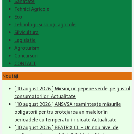
Sanatate
Tehnici Agricole
Eco
Tehnologii şi soluţii agricole
Silvicultura
Legislatie
Agroturism
Concursuri
CONTACT
Noutăți
[ 10 august 2026 ]
Mirsini, un pepene verde, pe gustul
consumatorilor!
Actualitate
[ 10 august 2026 ]
ANSVSA reamintește măsurile
obligatorii pentru protejarea animalelor în
perioadele cu temperaturi ridicate
Actualitate
[ 10 august 2026 ]
BEATRIX CL – Un nou nivel de