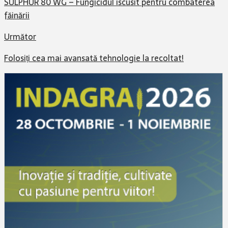
SULPHUR 80 WG – FungiciduI iscusit pentru combaterea
făinării
Următor
Folosiți cea mai avansată tehnologie la recoltat!