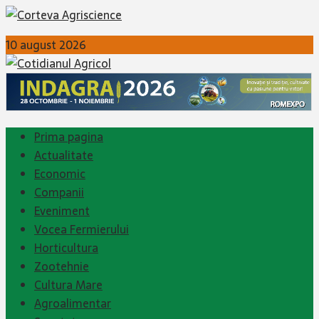
10 august 2026
Prima pagina
Actualitate
Economic
Companii
Eveniment
Vocea Fermierului
Horticultura
Zootehnie
Cultura Mare
Agroalimentar