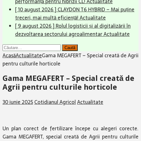
performanță pentru hibrizii CL!
Actualitate
[ 10 august 2026 ]
CLAYDON T6 HYBRID – Mai puține
treceri, mai multă eficiență!
Actualitate
[ 9 august 2026 ]
Rolul logisticii și al digitalizării în
dezvoltarea sectorului agroalimentar
Actualitate
Caută
după:
Acasă
Actualitate
Gama MEGAFERT – Special creată de Agrii
pentru culturile horticole
Gama MEGAFERT – Special creată de
Agrii pentru culturile horticole
30 iunie 2025
Cotidianul Agricol
Actualitate
Un plan corect de fertilizare începe cu alegeri corecte.
Gama MEGAFERT, special creată de Agrii pentru culturile