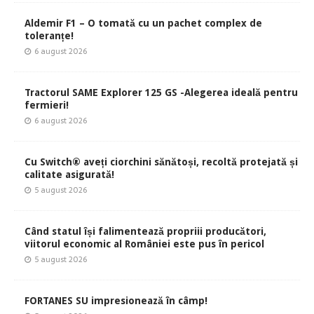
Aldemir F1 – O tomată cu un pachet complex de
toleranțe!
6 august 2026
Tractorul SAME Explorer 125 GS -Alegerea ideală pentru
fermieri!
6 august 2026
Cu Switch® aveți ciorchini sănătoși, recoltă protejată și
calitate asigurată!
5 august 2026
Când statul își falimentează propriii producători,
viitorul economic al României este pus în pericol
5 august 2026
FORTANES SU impresionează în câmp!