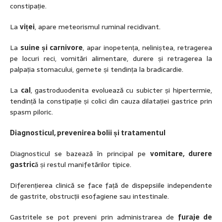
constipație.
La
viței
, apare meteorismul ruminal recidivant.
La
suine și carnivore
, apar inopetența, neliniștea, retragerea
pe locuri reci, vomitări alimentare, durere și retragerea la
palpația stomacului, gemete și tendința la bradicardie.
La
cal
, gastroduodenita evoluează cu subicter și hipertermie,
tendință la constipație și colici din cauza dilatației gastrice prin
spasm piloric.
Diagnosticul, prevenirea bolii și tratamentul
Diagnosticul se bazează în principal pe
vomitare, durere
gastric
ă și restul manifetărilor tipice.
Diferențierea clinică se face față de dispepsiile independente
de gastrite, obstrucții esofagiene sau intestinale.
Gastritele se pot preveni prin administrarea de
furaje de