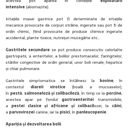
acestea pot apărea în condițiile
exploatării
intensive
(abomazite).
Iritațiile masei gastrice pot fi determinate de iritațiile
mecanice provocate de corpuri străine, ingerate sau pot fi de
ordin chimic, fiind provocate de produse chimice ingerate
accidental, plante toxice, nutrețuri mucegăite etc..
Gastritele secundare
se pot produce consecutiv celorlalte
gastropatii, a enteritelor, a bolilor prestomacelor, faringitelor,
stărilor congestive de ordin general, unor boli renale, hepatice
și chiar pulmonare.
Gastritele simptomatice se întâlnesc la
bovine
, în
contextul
diareii virotice
(boală a mucoaselor),
în
pestă
,
salmoneloză și colibaciloză
, în timp ce la
porcine
,
acestea apar pe fondul
gastroenteritei
transmisibile,
a
pestei clasice și africane și colibacil
ozei, la
câini
,
a
parvovirozei
canine, iar la
pisici
, în
panleucopenie
.
Apariția și dezvoltarea bolii