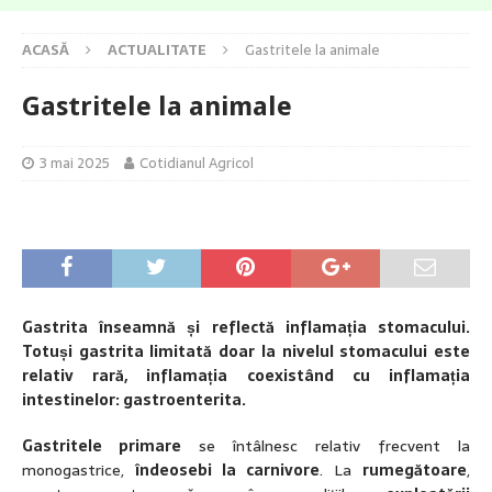
ACASĂ
ACTUALITATE
Gastritele la animale
Gastritele la animale
3 mai 2025
Cotidianul Agricol
Gastrita înseamnă și reflectă inflamația stomacului.
Totuși gastrita limitată doar la nivelul stomacului este
relativ rară, inflamația coexist
â
nd cu inflamația
intestinelor: gastroenterita.
Gastritele primare
se întâlnesc relativ frecvent la
monogastrice,
îndeosebi la carnivore
. La
rumegătoare
,