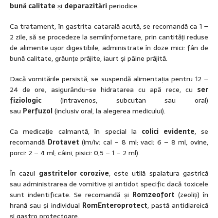
bună calitate
și
deparazitări
periodice.
Ca tratament, în gastrita catarală acută, se recomandă ca 1 –
2 zile, să se procedeze la semiînfometare, prin cantități reduse
de alimente ușor digestibile, administrate în doze mici: fân de
bună calitate, grăunțe prăjite, iaurt și pâine prăjită.
Dacă vomitările persistă, se suspendă alimentația pentru 12 –
24 de ore, asigurându-se hidratarea cu apă rece, cu
ser
fiziologic
(intravenos, subcutan sau oral)
sau
Perfuzol
(inclusiv oral, la alegerea medicului).
Ca medicație calmantă, în special la
colici evidente
, se
recomandă
Drotavet
(im/iv: cal – 8 ml; vaci: 6 – 8 ml, ovine,
porci: 2 – 4 ml; câini, pisici: 0,5 – 1 – 2 ml).
În cazul
gastritelor corozive
, este utilă spalatura gastrică
sau administrarea de vomitive și antidot specific dacă toxicele
sunt indentificate. Se recomandă și
Romzeofort
(zeoliți) în
hrană sau și individual
RomEnteroprotect
, pastă antidiareică
și gastro protectoare.