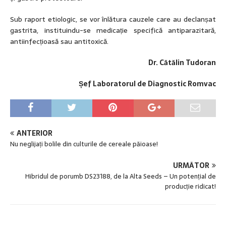
Sub raport etiologic, se vor înlătura cauzele care au declanșat
gastrita, instituindu-se medicație specifică antiparazitară,
antiinfecțioasă sau antitoxică.
Dr. Cătălin Tudoran
Șef Laboratorul de Diagnostic Romvac
ANTERIOR
Nu neglijați bolile din culturile de cereale păioase!
URMĂTOR
Hibridul de porumb DS23188, de la Alta Seeds – Un potențial de
producție ridicat!