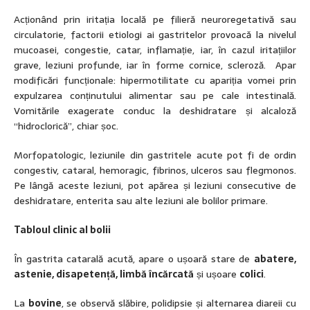
Acționând prin iritația locală pe filieră neuroregetativă sau
circulatorie, factorii etiologi ai gastritelor provoacă la nivelul
mucoasei, congestie, catar, inflamație, iar, în cazul iritațiilor
grave, leziuni profunde, iar în forme cornice, scleroză. Apar
modificări funcționale: hipermotilitate cu apariția vomei prin
expulzarea conținutului alimentar sau pe cale intestinală.
Vomitările exagerate conduc la deshidratare și alcaloză
“hidroclorică”, chiar șoc.
Morfopatologic, leziunile din gastritele acute pot fi de ordin
congestiv, cataral, hemoragic, fibrinos, ulceros sau flegmonos.
Pe lângă aceste leziuni, pot apărea și leziuni consecutive de
deshidratare, enterita sau alte leziuni ale bolilor primare.
Tabloul clinic al bolii
În gastrita catarală acută, apare o ușoară stare de
abatere,
astenie, disapetență, limbă încărcată
și ușoare
colici
.
La
bovine
, se observă slăbire, polidipsie și alternarea diareii cu