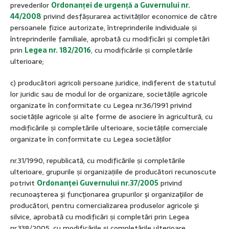
prevederilor
Ordonanței de urgență a Guvernului nr.
44/2008
privind desfășurarea activităților economice de către
persoanele fizice autorizate, întreprinderile individuale și
întreprinderile familiale, aprobată cu modificări și completări
prin
Legea nr. 182/2016
, cu modificările și completările
ulterioare;
c) producători agricoli persoane juridice, indiferent de statutul
lor juridic sau de modul lor de organizare, societățile agricole
organizate în conformitate cu Legea nr.36/1991 privind
societățile agricole și alte forme de asociere în agricultură, cu
modificările și completările ulterioare, societățile comerciale
organizate în conformitate cu Legea societăților
nr.31/1990, republicată, cu modificările și completările
ulterioare, grupurile și organizațiile de producători recunoscute
potrivit
Ordonanţei Guvernului nr.37/200
5
privind
recunoaşterea şi funcţionarea grupurilor şi organizaţiilor de
producători, pentru comercializarea produselor agricole şi
silvice, aprobată cu modificări și completări prin Legea
nr.338/2005, cu modificările și completările ulterioare