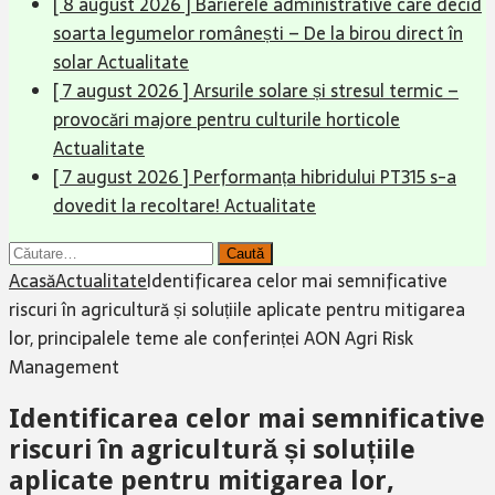
[ 8 august 2026 ]
Barierele administrative care decid
soarta legumelor românești – De la birou direct în
solar
Actualitate
[ 7 august 2026 ]
Arsurile solare și stresul termic –
provocări majore pentru culturile horticole
Actualitate
[ 7 august 2026 ]
Performanța hibridului PT315 s-a
dovedit la recoltare!
Actualitate
Caută
după:
Acasă
Actualitate
Identificarea celor mai semnificative
riscuri în agricultură și soluțiile aplicate pentru mitigarea
lor, principalele teme ale conferinței AON Agri Risk
Management
Identificarea celor mai semnificative
riscuri în agricultură și soluțiile
aplicate pentru mitigarea lor,