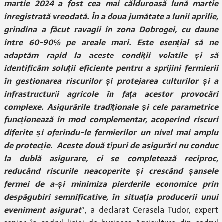
martie 2024 a fost cea mai călduroasă lună martie
înregistrată vreodată. În a doua jumătate a lunii aprilie,
grindina a făcut ravagii în zona Dobrogei, cu daune
între 60-90% pe areale mari. Este esențial să ne
adaptăm rapid la aceste condiții volatile și să
identificăm soluții eficiente pentru a sprijini fermierii
în gestionarea riscurilor și protejarea culturilor și a
infrastructurii agricole în fața acestor provocări
complexe. Asigurările tradiționale și cele parametrice
funcționează în mod complementar, acoperind riscuri
diferite și oferindu-le fermierilor un nivel mai amplu
de protecție. Aceste două tipuri de asigurări nu conduc
la dublă asigurare, ci se completează reciproc,
reducând riscurile neacoperite și crescând șansele
fermei de a-și minimiza pierderile economice prin
despăgubiri semnificative, în situația producerii unui
eveniment asigurat
”, a declarat Cerasela Tudor, expert