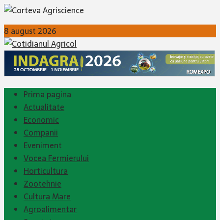
8 august 2026
Prima pagina
Actualitate
Economic
Companii
Eveniment
Vocea Fermierului
Horticultura
Zootehnie
Cultura Mare
Agroalimentar