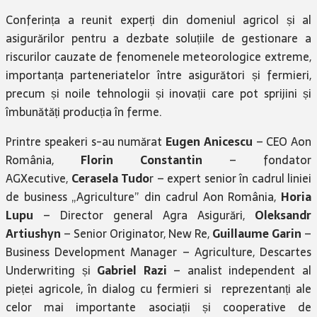
Conferința a reunit experți din domeniul agricol și al
asigurărilor pentru a dezbate soluțiile de gestionare a
riscurilor cauzate de fenomenele meteorologice extreme,
importanța parteneriatelor între asigurători și fermieri,
precum și noile tehnologii și inovații care pot sprijini și
îmbunătăți producția în ferme.
Printre speakeri s-au numărat
Eugen Anicescu
– CEO Aon
România,
Florin Constantin
– fondator
AGXecutive,
Cerasela Tudo
r – expert senior în cadrul liniei
de business „Agriculture” din cadrul Aon România,
Horia
Lupu
– Director general Agra Asigurări,
Oleksandr
Artiushyn
– Senior Originator, New Re,
Guillaume Garin
–
Business Development Manager – Agriculture, Descartes
Underwriting și
Gabriel Razi
– analist independent al
pieței agricole, în dialog cu fermieri si reprezentanți ale
celor mai importante asociații și cooperative de