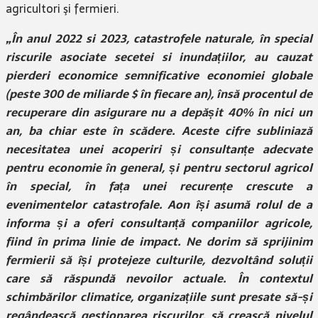
agricultori şi fermieri.
„În anul 2022 si 2023, catastrofele naturale, în special
riscurile asociate secetei si inundațiilor, au cauzat
pierderi economice semnificative economiei globale
(peste 300 de miliarde $ în fiecare an), însă procentul de
recuperare din asigurare nu a depășit 40% în nici un
an, ba chiar este în scădere. Aceste cifre subliniază
necesitatea unei acoperiri și consultanțe adecvate
pentru economie în general, și pentru sectorul agricol
în special, în fața unei recurențe crescute a
evenimentelor catastrofale. Aon își asumă rolul de a
informa și a oferi consultanță companiilor agricole,
fiind în prima linie de impact. Ne dorim să sprijinim
fermierii să își protejeze culturile, dezvoltând soluții
care să răspundă nevoilor actuale. În contextul
schimbărilor climatice, organizațiile sunt presate să-și
regândească gestionarea riscurilor, să crească nivelul