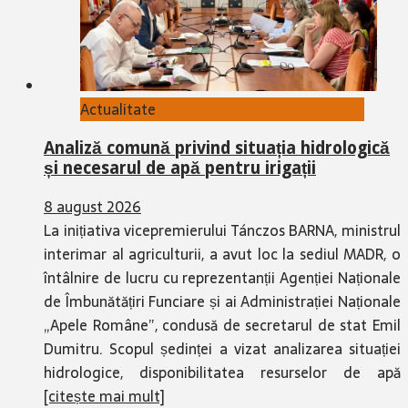
Actualitate
Analiză comună privind situația hidrologică
și necesarul de apă pentru irigații
8 august 2026
La inițiativa vicepremierului Tánczos BARNA, ministrul
interimar al agriculturii, a avut loc la sediul MADR, o
întâlnire de lucru cu reprezentanții Agenției Naționale
de Îmbunătățiri Funciare și ai Administrației Naționale
„Apele Române”, condusă de secretarul de stat Emil
Dumitru. Scopul ședinței a vizat analizarea situației
hidrologice, disponibilitatea resurselor de apă
[citește mai mult]