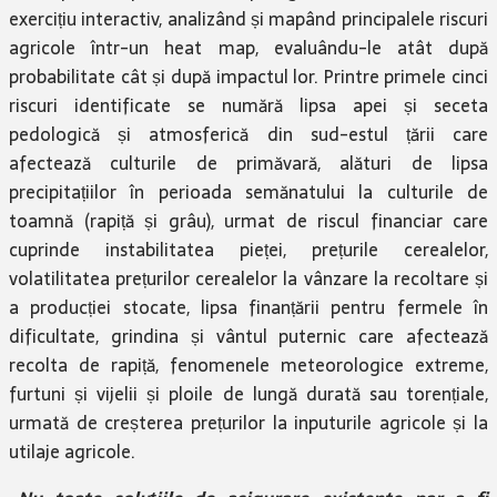
exercițiu interactiv, analizând și mapând principalele riscuri
agricole într-un heat map, evaluându-le atât după
probabilitate cât și după impactul lor. Printre primele cinci
riscuri identificate se numără lipsa apei și seceta
pedologică și atmosferică din sud-estul țării care
afectează culturile de primăvară, alături de lipsa
precipitațiilor în perioada semănatului la culturile de
toamnă (rapiță și grâu), urmat de riscul financiar care
cuprinde instabilitatea pieței, prețurile cerealelor,
volatilitatea prețurilor cerealelor la vânzare la recoltare și
a producției stocate, lipsa finanțării pentru fermele în
dificultate, grindina și vântul puternic care afectează
recolta de rapiță, fenomenele meteorologice extreme,
furtuni și vijelii și ploile de lungă durată sau torențiale,
urmată de creșterea prețurilor la inputurile agricole și la
utilaje agricole.