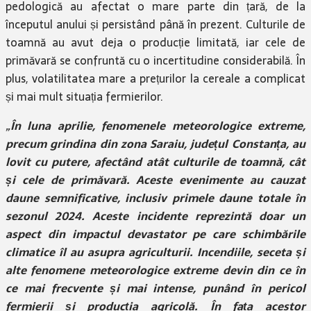
pedologică au afectat o mare parte din țară, de la
începutul anului și persistând până în prezent. Culturile de
toamnă au avut deja o producție limitată, iar cele de
primăvară se confruntă cu o incertitudine considerabilă. În
plus, volatilitatea mare a prețurilor la cereale a complicat
și mai mult situația fermierilor.
„
În luna aprilie, fenomenele meteorologice extreme,
precum grindina din zona Saraiu, județul Constanța, au
lovit cu putere, afectând atât culturile de toamnă, cât
și cele de primăvară. Aceste evenimente au cauzat
daune semnificative, inclusiv primele daune totale în
sezonul 2024. Aceste incidente reprezintă doar un
aspect din impactul devastator pe care schimbările
climatice îl au asupra agriculturii. Incendiile, seceta și
alte fenomene meteorologice extreme devin din ce în
ce mai frecvente și mai intense, punând în pericol
fermierii și producția agricolă. În fața acestor