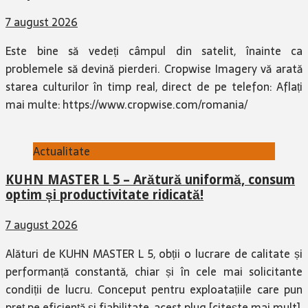
7 august 2026
Este bine să vedeți câmpul din satelit, înainte ca
problemele să devină pierderi. Cropwise Imagery vă arată
starea culturilor în timp real, direct de pe telefon: Aflați
mai multe: https://www.cropwise.com/romania/
Actualitate
KUHN MASTER L 5 – Arătură uniformă, consum
optim și productivitate ridicată!
7 august 2026
Alături de KUHN MASTER L 5, obții o lucrare de calitate și
performanță constantă, chiar și în cele mai solicitante
condiții de lucru. Conceput pentru exploatațiile care pun
preț pe eficiență și fiabilitate, acest plug
[citește mai mult]