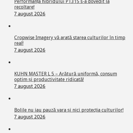
Performanța hibridului PT315 s-a dovedit la
recoltare!
7 august 2026
Cropwise Imagery vă arată starea culturilor în timp
real!
7 august 2026
KUHN MASTER L 5 – Arătură uniformă, consum
optim și productivitate ridicată!
7 august 2026
Bolile nu iau pauză vara și nici protecția culturilor!
7 august 2026