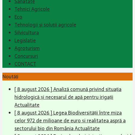
Sanatate
Tehnici Agricole
Eco
Tehnologii şi soluţii agricole
Silvicultura
Legislatie
Agroturism
Concursuri
CONTACT
Noutăți
[ 8 august 2026 ]
Analiză comună privind situația
hidrologică și necesarul de apă pentru irigații
Actualitate
[ 8 august 2026 ]
Legea Biodiversității între miza
celor 972 de milioane de euro și realitatea aspră a
sectorului bio din România
Actualitate