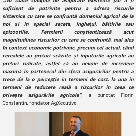
„Nu toate soluțiile de asigurare existente par a fi
suficient de potrivite pentru a adresa riscurile
sistemice cu care se confruntă domeniul agricol de la
noi și în special seceta, înghețul, băltirile sau
epizootiile. Fermierii conștientizează acut
magnitudinea riscurilor cu care se confruntă, mai ales
în context economic potrivnic, precum cel actual, când
cerealele au prețuri scăzute și inputurile agricole au
prețuri ridicate, astfel că au nevoie de încredere
maximă în partenerul din sfera asigurărilor pentru a
trece de la o percepție în termeni de cost, la una în
termeni de reducere reală a riscurilor în ceea ce
privește asigurările agricole”
, a punctat Florin
Constantin, fondator AgXecutive.