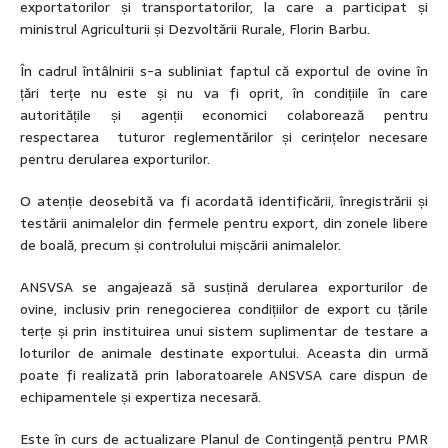
exportatorilor și transportatorilor, la care a participat și
ministrul Agriculturii și Dezvoltării Rurale, Florin Barbu.
În cadrul întâlnirii s-a subliniat faptul că exportul de ovine în
țări terțe nu este și nu va fi oprit, în condițiile în care
autoritățile și agenții economici colaborează pentru
respectarea tuturor reglementărilor și cerințelor necesare
pentru derularea exporturilor.
O atenție deosebită va fi acordată identificării, înregistrării și
testării animalelor din fermele pentru export, din zonele libere
de boală, precum și controlului mișcării animalelor.
ANSVSA se angajează să susțină derularea exporturilor de
ovine, inclusiv prin renegocierea condițiilor de export cu țările
terțe și prin instituirea unui sistem suplimentar de testare a
loturilor de animale destinate exportului. Aceasta din urmă
poate fi realizată prin laboratoarele ANSVSA care dispun de
echipamentele și expertiza necesară.
Este în curs de actualizare Planul de Contingență pentru PMR