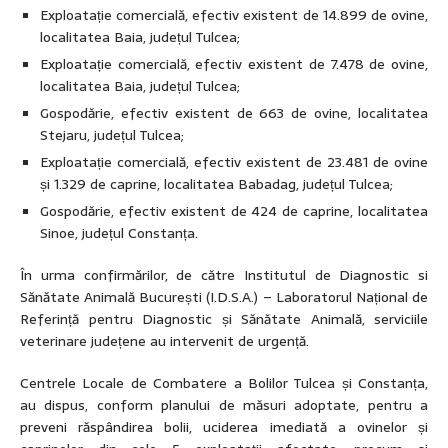
Exploatație comercială, efectiv existent de 14.899 de ovine,
localitatea Baia, județul Tulcea;
Exploatație comercială, efectiv existent de 7.478 de ovine,
localitatea Baia, județul Tulcea;
Gospodărie, efectiv existent de 663 de ovine, localitatea
Stejaru, județul Tulcea;
Exploatație comercială, efectiv existent de 23.481 de ovine
și 1.329 de caprine, localitatea Babadag, județul Tulcea;
Gospodărie, efectiv existent de 424 de caprine, localitatea
Sinoe, județul Constanța.
În urma confirmărilor, de către Institutul de Diagnostic si
Sănătate Animală București (I.D.S.A.) – Laboratorul Național de
Referință pentru Diagnostic și Sănătate Animală, serviciile
veterinare județene au intervenit de urgență.
Centrele Locale de Combatere a Bolilor Tulcea și Constanța,
au dispus, conform planului de măsuri adoptate, pentru a
preveni răspândirea bolii, uciderea imediată a ovinelor și