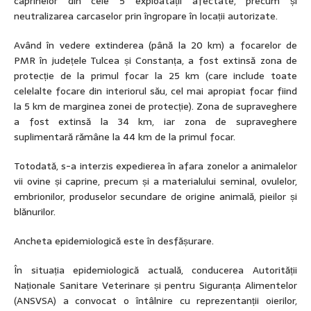
caprinelor din cele 5 exploatații afectate, precum și
neutralizarea carcaselor prin îngropare în locații autorizate.
Având în vedere extinderea (până la 20 km) a focarelor de
PMR în județele Tulcea și Constanța, a fost extinsă zona de
protecție de la primul focar la 25 km (care include toate
celelalte focare din interiorul său, cel mai apropiat focar fiind
la 5 km de marginea zonei de protecție). Zona de supraveghere
a fost extinsă la 34 km, iar zona de supraveghere
suplimentară rămâne la 44 km de la primul focar.
Totodată, s-a interzis expedierea în afara zonelor a animalelor
vii ovine și caprine, precum și a materialului seminal, ovulelor,
embrionilor, produselor secundare de origine animală, pieilor și
blănurilor.
Ancheta epidemiologică este în desfășurare.
În situația epidemiologică actuală, conducerea Autorității
Naționale Sanitare Veterinare și pentru Siguranța Alimentelor
(ANSVSA) a convocat o întâlnire cu reprezentanții oierilor,