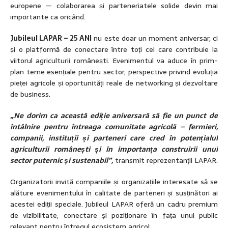
europene — colaborarea și parteneriatele solide devin mai
importante ca oricând.
Jubileul LAPAR – 25 ANI
nu este doar un moment aniversar, ci
și o platformă de conectare între toți cei care contribuie la
viitorul agriculturii românești. Evenimentul va aduce în prim-
plan teme esențiale pentru sector, perspective privind evoluția
pieței agricole și oportunități reale de networking și dezvoltare
de business.
„Ne dorim ca această ediție aniversară să fie un punct de
întâlnire pentru întreaga comunitate agricolă – fermieri,
companii, instituții și parteneri care cred în potențialul
agriculturii românești și în importanța construirii unui
sector puternic și sustenabil”,
transmit reprezentanții LAPAR.
Organizatorii invită companiile și organizațiile interesate să se
alăture evenimentului în calitate de parteneri și susținători ai
acestei ediții speciale. Jubileul LAPAR oferă un cadru premium
de vizibilitate, conectare și poziționare în fața unui public
relevant pentru întregul ecosistem agricol.