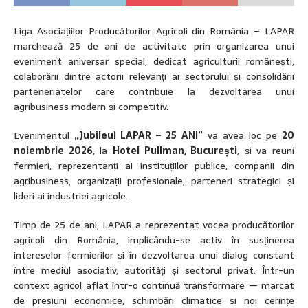
Liga Asociațiilor Producătorilor Agricoli din România – LAPAR
marchează 25 de ani de activitate prin organizarea unui
eveniment aniversar special, dedicat agriculturii românești,
colaborării dintre actorii relevanți ai sectorului și consolidării
parteneriatelor care contribuie la dezvoltarea unui
agribusiness modern și competitiv.
Evenimentul
„Jubileul LAPAR – 25 ANI”
va avea loc pe
20
noiembrie 2026
, la
Hotel Pullman, București
, și va reuni
fermieri, reprezentanți ai instituțiilor publice, companii din
agribusiness, organizații profesionale, parteneri strategici și
lideri ai industriei agricole.
Timp de 25 de ani, LAPAR a reprezentat vocea producătorilor
agricoli din România, implicându-se activ în susținerea
intereselor fermierilor și în dezvoltarea unui dialog constant
între mediul asociativ, autorități și sectorul privat. Într-un
context agricol aflat într-o continuă transformare — marcat
de presiuni economice, schimbări climatice și noi cerințe