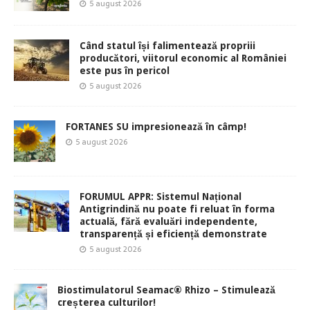
5 august 2026
Când statul își falimentează propriii
producători, viitorul economic al României
este pus în pericol
5 august 2026
FORTANES SU impresionează în câmp!
5 august 2026
FORUMUL APPR: Sistemul Național
Antigrindină nu poate fi reluat în forma
actuală, fără evaluări independente,
transparență și eficiență demonstrate
5 august 2026
Biostimulatorul Seamac® Rhizo – Stimulează
creșterea culturilor!