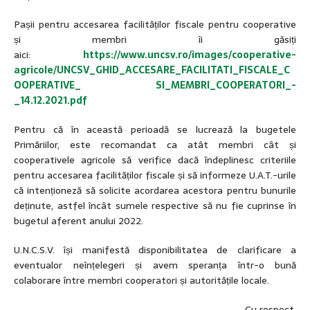
Pașii pentru accesarea facilităților fiscale pentru cooperative
și membri îi găsiți
aici:
https://www.uncsv.ro/images/cooperative-
agricole/UNCSV_GHID_ACCESARE_FACILITATI_FISCALE_C
OOPERATIVE_ SI_MEMBRI_COOPERATORI_-
_14.12.2021.pdf
Pentru că în această perioadă se lucrează la bugetele
Primăriilor, este recomandat ca atât membri cât și
cooperativele agricole să verifice dacă îndeplinesc criteriile
pentru accesarea facilităților fiscale și să informeze U.A.T.-urile
că intenționeză să solicite acordarea acestora pentru bunurile
deținute, astfel încât sumele respective să nu fie cuprinse în
bugetul aferent anului 2022.
U.N.C.S.V. își manifestă disponibilitatea de clarificare a
eventualor neînțelegeri și avem speranța într-o bună
colaborare între membri cooperatori și autoritățile locale.
Cu respect,