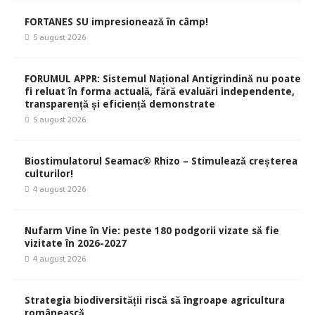
FORTANES SU impresionează în câmp!
5 august 2026
FORUMUL APPR: Sistemul Național Antigrindină nu poate
fi reluat în forma actuală, fără evaluări independente,
transparență și eficiență demonstrate
5 august 2026
Biostimulatorul Seamac® Rhizo – Stimulează creșterea
culturilor!
4 august 2026
Nufarm Vine în Vie: peste 180 podgorii vizate să fie
vizitate în 2026-2027
4 august 2026
Strategia biodiversității riscă să îngroape agricultura
românească