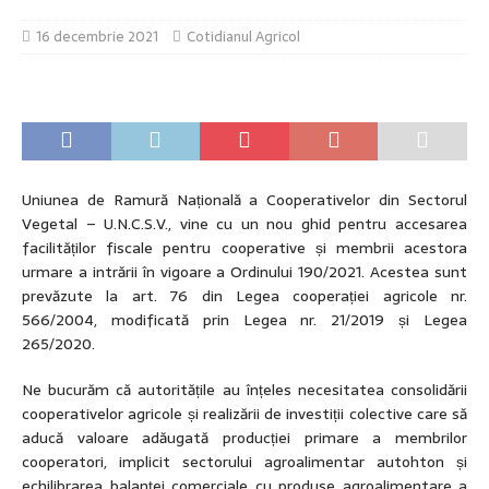
16 decembrie 2021
Cotidianul Agricol
Uniunea de Ramură Națională a Cooperativelor din Sectorul
Vegetal – U.N.C.S.V., vine cu un nou ghid pentru accesarea
facilităților fiscale pentru cooperative și membrii acestora
urmare a intrării în vigoare a Ordinului 190/2021. Acestea sunt
prevăzute la art. 76 din Legea cooperației agricole nr.
566/2004, modificată prin Legea nr. 21/2019 și Legea
265/2020.
Ne bucurăm că autoritățile au înțeles necesitatea consolidării
cooperativelor agricole și realizării de investiții colective care să
aducă valoare adăugată producției primare a membrilor
cooperatori, implicit sectorului agroalimentar autohton și
echilibrarea balanței comerciale cu produse agroalimentare a