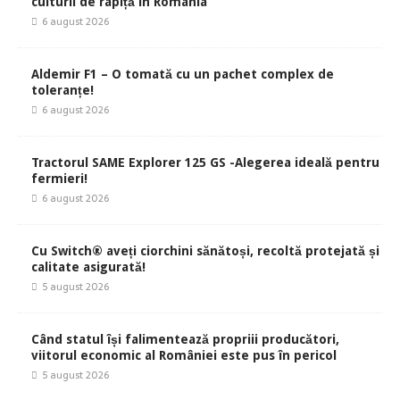
culturii de rapiță în România
6 august 2026
Aldemir F1 – O tomată cu un pachet complex de
toleranțe!
6 august 2026
Tractorul SAME Explorer 125 GS -Alegerea ideală pentru
fermieri!
6 august 2026
Cu Switch® aveți ciorchini sănătoși, recoltă protejată și
calitate asigurată!
5 august 2026
Când statul își falimentează propriii producători,
viitorul economic al României este pus în pericol
5 august 2026