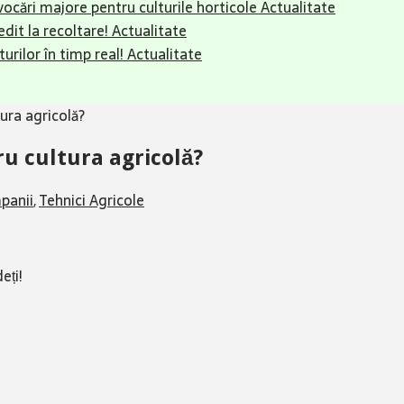
ovocări majore pentru culturile horticole
Actualitate
dit la recoltare!
Actualitate
urilor în timp real!
Actualitate
tura agricolă?
ru cultura agricolă?
panii
,
Tehnici Agricole
eți!