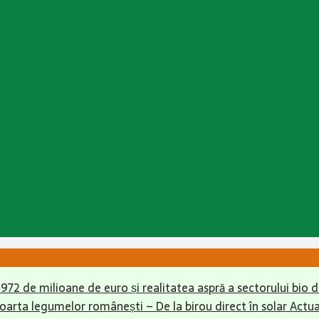
r 972 de milioane de euro și realitatea aspră a sectorului bio
soarta legumelor românești – De la birou direct în solar
Actua