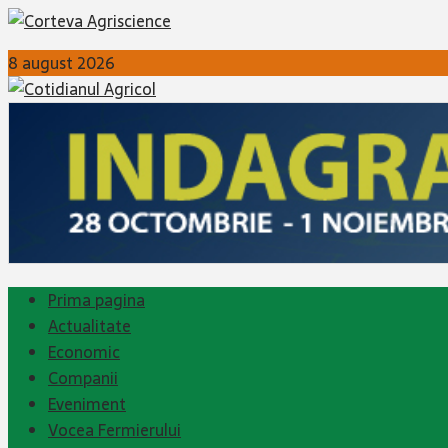
8 august 2026
Prima pagina
Actualitate
Economic
Companii
Eveniment
Vocea Fermierului