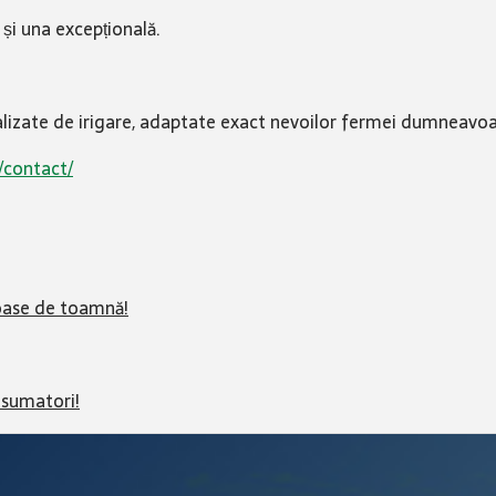
 și una excepțională.
onalizate de irigare, adaptate exact nevoilor fermei dumneavoa
/contact/
ioase de toamnă!
nsumatori!