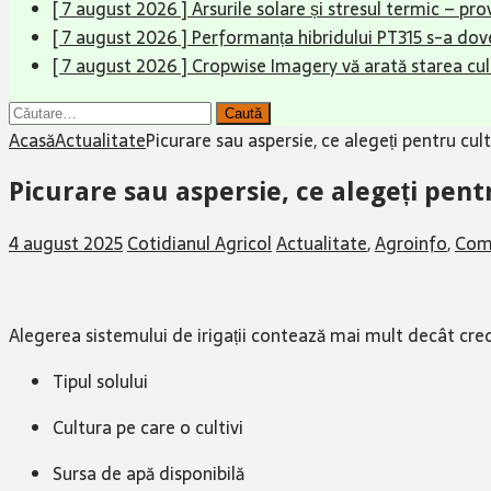
[ 7 august 2026 ]
Arsurile solare și stresul termic – pr
[ 7 august 2026 ]
Performanța hibridului PT315 s-a dove
[ 7 august 2026 ]
Cropwise Imagery vă arată starea cult
Caută
după:
Acasă
Actualitate
Picurare sau aspersie, ce alegeți pentru cul
Picurare sau aspersie, ce alegeți pent
4 august 2025
Cotidianul Agricol
Actualitate
,
Agroinfo
,
Com
Alegerea sistemului de irigații contează mai mult decât cred
Tipul solului
Cultura pe care o cultivi
Sursa de apă disponibilă