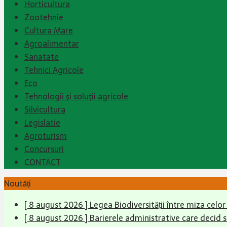
Horticultura
Zootehnie
Cultura Mare
Agroalimentar
Sanatate
Tehnici Agricole
Eco
Tehnologii şi soluţii agricole
Silvicultura
Legislatie
Agroturism
Concursuri
CONTACT
Noutăți
[ 8 august 2026 ]
Legea Biodiversității între miza celo
[ 8 august 2026 ]
Barierele administrative care decid 