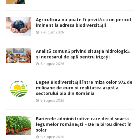
Agricultura nu poate fi privită ca un pericol
iminent la adresa biodiversității
9 august 2026
Analiză comună privind situația hidrologică
și necesarul de apă pentru irigații
8 august 2026
Legea Biodiversității între miza celor 972 de
milioane de euro și realitatea aspră a
sectorului bio din România
8 august 2026
Barierele administrative care decid soarta
legumelor românești – De la birou direct în
solar
8 august 2026