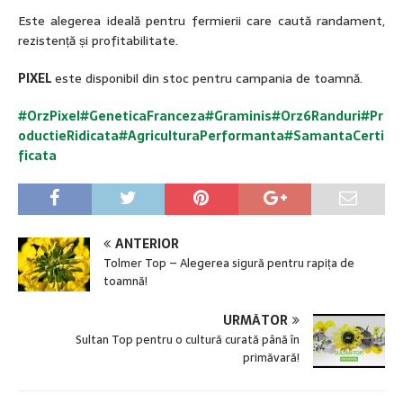
Este alegerea ideală pentru fermierii care caută randament,
rezistență și profitabilitate.
PIXEL
este disponibil din stoc pentru campania de toamnă.
#OrzPixel
#
GeneticaFranceza
#Graminis
#Orz6Randuri
#Pr
oductieRidicata
#AgriculturaPerformanta
#SamantaCerti
ficata
ANTERIOR
Tolmer Top – Alegerea sigură pentru rapița de
toamnă!
URMĂTOR
Sultan Top pentru o cultură curată până în
primăvară!