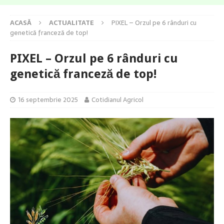
ACASĂ
ACTUALITATE
PIXEL – Orzul pe 6 rânduri cu
genetică franceză de top!
PIXEL – Orzul pe 6 rânduri cu
genetică franceză de top!
16 septembrie 2025
Cotidianul Agricol