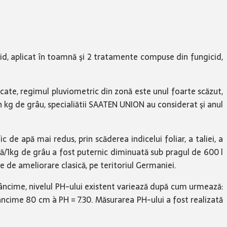
id, aplicat în toamnă şi 2 tratamente compuse din fungicid,
ăcate, regimul pluviometric din zonă este unul foarte scăzut,
 kg de grâu, specialiătii SAATEN UNION au considerat şi anul
 apă mai redus, prin scăderea indicelui foliar, a taliei, a
apă/1kg de grâu a fost puternic diminuată sub pragul de 600 l
e de ameliorare clasică, pe teritoriul Germaniei.
âncime, nivelul PH-ului existent variează după cum urmează:
cime 80 cm à PH = 7.30. Măsurarea PH-ului a fost realizată