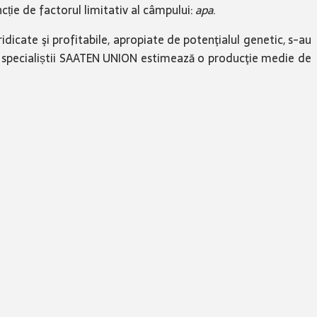
ncție de factorul limitativ al câmpului:
apa
.
dicate şi profitabile, apropiate de potenţialul genetic, s-au
24 specialiștii SAATEN UNION estimează o producţie medie de