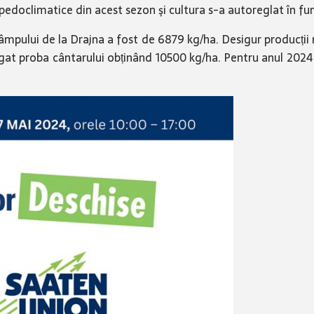
or pedoclimatice din acest sezon şi cultura s-a autoreglat în fu
âmpului de la Drajna a fost de 6879 kg/ha. Desigur producții ri
âștigat proba cântarului obținând 10500 kg/ha. Pentru anul 20