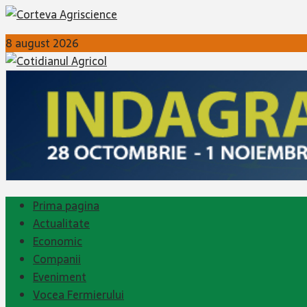
8 august 2026
Prima pagina
Actualitate
Economic
Companii
Eveniment
Vocea Fermierului