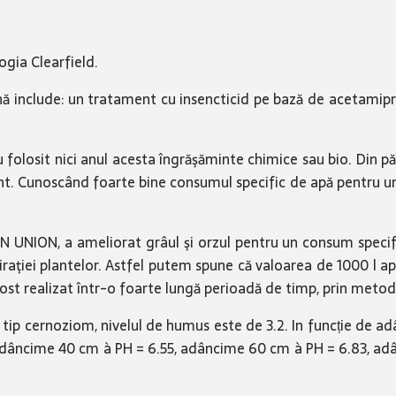
ogia Clearfield.
ă include: un tratament cu insencticid pe bază de acetamipr
u folosit nici anul acesta îngrăşăminte chimice sau bio. Din p
nt. Cunoscând foarte bine consumul specific de apă pentru un
NION, a ameliorat grâul şi orzul pentru un consum specific de
spiraţiei plantelor. Astfel putem spune că valoarea de 1000 l 
fost realizat într-o foarte lungă perioadă de timp, prin metod
tip cernoziom, nivelul de humus este de 3.2. In funcție de ad
âncime 40 cm à PH = 6.55, adâncime 60 cm à PH = 6.83, adân