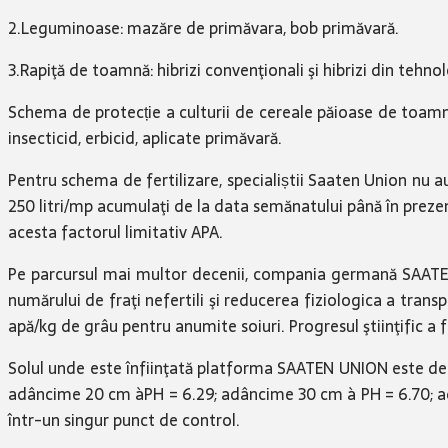
2.Leguminoase: mazăre de primăvara, bob primăvară.
3.Rapiţă de toamnă: hibrizi convenţionali şi hibrizi din tehnol
Schema de protecție a culturii de cereale păioase de toamn
insecticid, erbicid, aplicate primăvară.
Pentru schema de fertilizare, specialiștii Saaten Union nu a
250 litri/mp acumulaţi de la data semănatului până în preze
acesta factorul limitativ APA.
Pe parcursul mai multor decenii, compania germană SAATEN U
numărului de fraţi nefertili şi reducerea fiziologica a tran
apă/kg de grâu pentru anumite soiuri. Progresul ştiinţific a 
Solul unde este înfiinţată platforma SAATEN UNION este de 
adâncime 20 cm àPH = 6.29; adâncime 30 cm à PH = 6.70; ad
într-un singur punct de control.