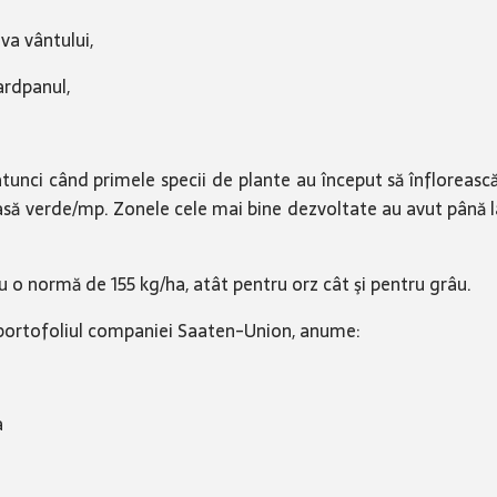
a vântului,
rdpanul,
 atunci când primele specii de plante au început să înfloreas
asă verde/mp. Zonele cele mai bine dezvoltate au avut până l
o normă de 155 kg/ha, atât pentru orz cât şi pentru grâu.
n portofoliul companiei Saaten-Union, anume:
a