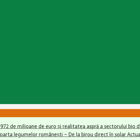
r 972 de milioane de euro și realitatea aspră a sectorului bio
soarta legumelor românești – De la birou direct în solar
Actua