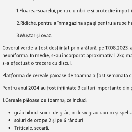
1.Floarea-soarelui, pentru umbrire şi protecție împotriv
2.Ridiche, pentru a înmagazina apa şi pentru a rupe ha
3.Muştar şi ovăz.
Covorul verde a fost desființat prin arătură, pe 17.08.2023,
neuniformă. In medie, s-au încorporat aproximativ 1.2kg m
s-a efectuat o trecere cu discul.
Platforma de cereale păioase de toamnă a fost semănată cu 
Pentru anul 2024 au fost înființate 3 culturi importante di
1.Cereale păioase de toamnă, ce includ:
grâu hibrid, soiuri de grâu, inclusiv grau durum şi spelt
soiuri de orz pe 2 şi pe 6 rânduri
Triticale, secară.