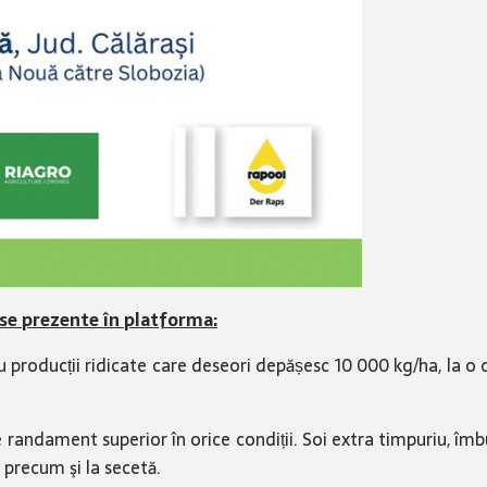
iose prezente în platforma:
 producții ridicate care deseori depășesc 10 000 kg/ha, la o 
e randament superior în orice condiții. Soi extra timpuriu, îm
 precum şi la secetă.