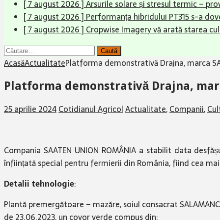
[ 7 august 2026 ]
Arsurile solare și stresul termic – pr
[ 7 august 2026 ]
Performanța hibridului PT315 s-a dove
[ 7 august 2026 ]
Cropwise Imagery vă arată starea cult
Caută
după:
Acasă
Actualitate
Platforma demonstrativă Drajna, marca SA
Platforma demonstrativă Drajna, mar
25 aprilie 2024
Cotidianul Agricol
Actualitate
,
Companii
,
Cul
Compania SAATEN UNION ROMÂNIA a stabilit data desfășu
înființată special pentru fermierii din România, fiind cea mai
Detalii tehnologie
:
Plantă premergătoare – mazăre, soiul consacrat SALAMANCA. 
de 23.06.2023, un covor verde compus din: