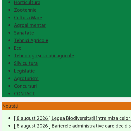
Horticultura
Zootehnie
Cultura Mare
Agroalimentar
Sanatate
Tehnici Agricole
Eco
Tehnologii şi soluţii agricole
Silvicultura
Legislatie
Agroturism
Concursuri
CONTACT
Noutăți
[ 8 august 2026 ]
Legea Biodiversității între miza celo
[ 8 august 2026 ]
Barierele administrative care decid 