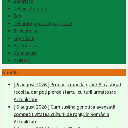
Sanatate
Tehnici Agricole
Eco
Tehnologii şi soluţii agricole
Silvicultura
Legislatie
Agroturism
Concursuri
CONTACT
Noutăți
[ 6 august 2026 ]
Producții mari la grâu? Ai câștigat
recolta, dar poți pierde startul culturii următoare
Actualitate
[ 6 august 2026 ]
Cum susține genetica avansată
competitivitatea culturii de rapiță în România
Actualitate