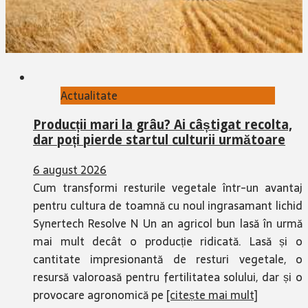
Actualitate
Producții mari la grâu? Ai câștigat recolta,
dar poți pierde startul culturii următoare
6 august 2026
Cum transformi resturile vegetale într-un avantaj
pentru cultura de toamnă cu noul ingrasamant lichid
Synertech Resolve N Un an agricol bun lasă în urmă
mai mult decât o producție ridicată. Lasă și o
cantitate impresionantă de resturi vegetale, o
resursă valoroasă pentru fertilitatea solului, dar și o
provocare agronomică pe
[citește mai mult]