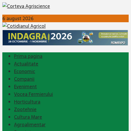
6 august 2026
Prima pagina
Actualitate
Economic
Companii
Eveniment
Vocea Fermierului
Horticultura
Zootehnie
Cultura Mare
Agroalimentar