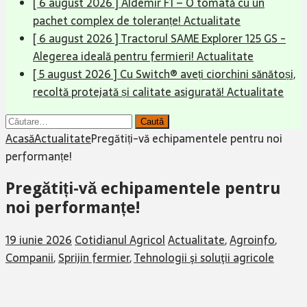
[ 6 august 2026 ]
Aldemir F1 – O tomată cu un
pachet complex de toleranțe!
Actualitate
[ 6 august 2026 ]
Tractorul SAME Explorer 125 GS -
Alegerea ideală pentru fermieri!
Actualitate
[ 5 august 2026 ]
Cu Switch® aveți ciorchini sănătoși,
recoltă protejată și calitate asigurată!
Actualitate
Caută
după:
Acasă
Actualitate
Pregătiți-vă echipamentele pentru noi
performanțe!
Pregătiți-vă echipamentele pentru
noi performanțe!
19 iunie 2026
Cotidianul Agricol
Actualitate
,
Agroinfo
,
Companii
,
Sprijin fermier
,
Tehnologii şi soluţii agricole