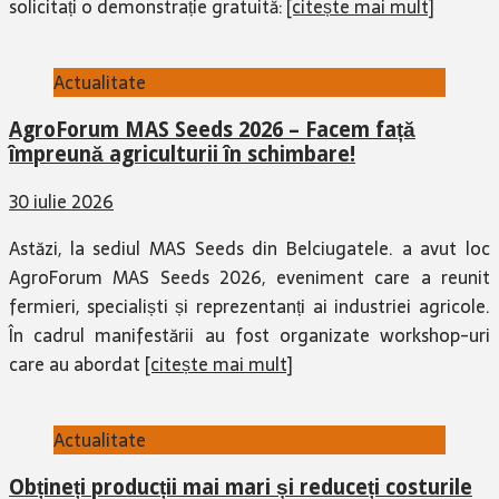
solicitați o demonstrație gratuită:
[citește mai mult]
Actualitate
AgroForum MAS Seeds 2026 – Facem față
împreună agriculturii în schimbare!
30 iulie 2026
Astăzi, la sediul MAS Seeds din Belciugatele. a avut loc
AgroForum MAS Seeds 2026, eveniment care a reunit
fermieri, specialiști și reprezentanți ai industriei agricole.
În cadrul manifestării au fost organizate workshop-uri
care au abordat
[citește mai mult]
Actualitate
Obțineți producții mai mari și reduceți costurile