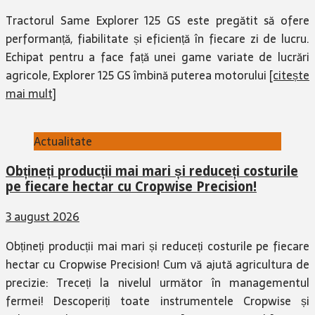
Tractorul Same Explorer 125 GS este pregătit să ofere
performanță, fiabilitate și eficiență în fiecare zi de lucru.
Echipat pentru a face față unei game variate de lucrări
agricole, Explorer 125 GS îmbină puterea motorului
[citește
mai mult]
Actualitate
Obțineți producții mai mari și reduceți costurile
pe fiecare hectar cu Cropwise Precision!
3 august 2026
Obțineți producții mai mari și reduceți costurile pe fiecare
hectar cu Cropwise Precision! Cum vă ajută agricultura de
precizie: Treceți la nivelul următor în managementul
fermei! Descoperiți toate instrumentele Cropwise și