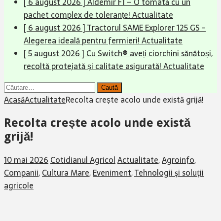
[ 6 august 2026 ]
Aldemir F1 – O tomată cu un
pachet complex de toleranțe!
Actualitate
[ 6 august 2026 ]
Tractorul SAME Explorer 125 GS -
Alegerea ideală pentru fermieri!
Actualitate
[ 5 august 2026 ]
Cu Switch® aveți ciorchini sănătoși,
recoltă protejată și calitate asigurată!
Actualitate
Caută
după:
Acasă
Actualitate
Recolta crește acolo unde există grijă!
Recolta crește acolo unde există
grijă!
10 mai 2026
Cotidianul Agricol
Actualitate
,
Agroinfo
,
Companii
,
Cultura Mare
,
Eveniment
,
Tehnologii şi soluţii
agricole