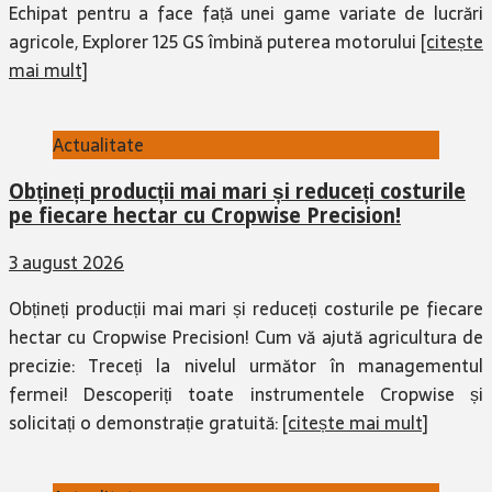
Echipat pentru a face față unei game variate de lucrări
agricole, Explorer 125 GS îmbină puterea motorului
[citește
mai mult]
Actualitate
Obțineți producții mai mari și reduceți costurile
pe fiecare hectar cu Cropwise Precision!
3 august 2026
Obțineți producții mai mari și reduceți costurile pe fiecare
hectar cu Cropwise Precision! Cum vă ajută agricultura de
precizie: Treceți la nivelul următor în managementul
fermei! Descoperiți toate instrumentele Cropwise și
solicitați o demonstrație gratuită:
[citește mai mult]