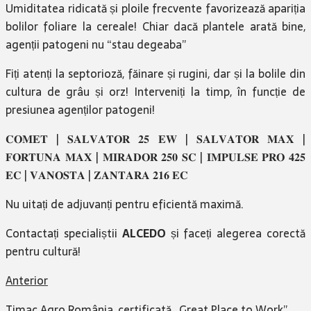
Umiditatea ridicată și ploile frecvente favorizează apariția
bolilor foliare la cereale! Chiar dacă plantele arată bine,
agenții patogeni nu “stau degeaba”
Fiți atenți la septorioză, făinare și rugini, dar și la bolile din
cultura de grâu și orz! Interveniți la timp, în funcție de
presiunea agenților patogeni!
𝐂𝐎𝐌𝐄𝐓 | 𝐒𝐀𝐋𝐕𝐀𝐓𝐎𝐑 𝟐𝟓 𝐄𝐖 | 𝐒𝐀𝐋𝐕𝐀𝐓𝐎𝐑 𝐌𝐀𝐗 |
𝐅𝐎𝐑𝐓𝐔𝐍𝐀 𝐌𝐀𝐗 | 𝐌𝐈𝐑𝐀𝐃𝐎𝐑 𝟐𝟓𝟎 𝐒𝐂 | 𝐈𝐌𝐏𝐔𝐋𝐒𝐄 𝐏𝐑𝐎 𝟒𝟐𝟓
𝐄𝐂 | 𝐕𝐀𝐍𝐎𝐒𝐓𝐀 | 𝐙𝐀𝐍𝐓𝐀𝐑𝐀 𝟐𝟏𝟔 𝐄𝐂
Nu uitați de adjuvanți pentru eficientă maximă.
Contactați specialiștii
ALCEDO
și faceți alegerea corectă
pentru cultură!
Anterior
Timac Agro România, certificată „Great Place to Work”