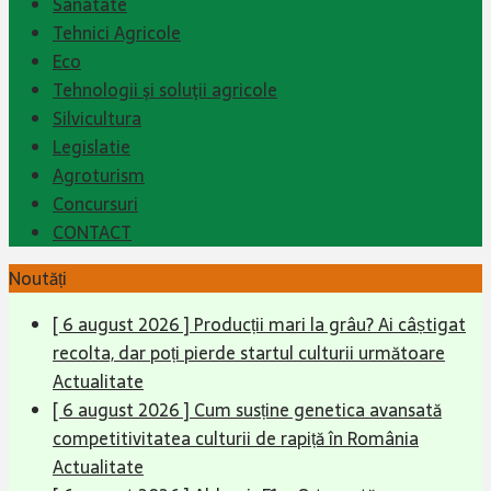
Sanatate
Tehnici Agricole
Eco
Tehnologii şi soluţii agricole
Silvicultura
Legislatie
Agroturism
Concursuri
CONTACT
Noutăți
[ 6 august 2026 ]
Producții mari la grâu? Ai câștigat
recolta, dar poți pierde startul culturii următoare
Actualitate
[ 6 august 2026 ]
Cum susține genetica avansată
competitivitatea culturii de rapiță în România
Actualitate