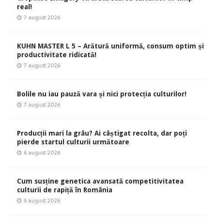
real!
7 august 2026
KUHN MASTER L 5 – Arătură uniformă, consum optim și
productivitate ridicată!
7 august 2026
Bolile nu iau pauză vara și nici protecția culturilor!
7 august 2026
Producții mari la grâu? Ai câștigat recolta, dar poți
pierde startul culturii următoare
6 august 2026
Cum susține genetica avansată competitivitatea
culturii de rapiță în România
6 august 2026