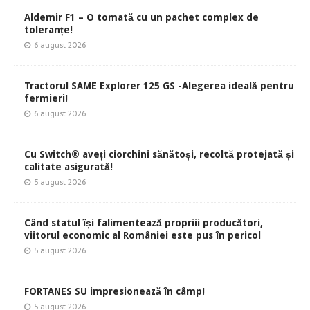
Aldemir F1 – O tomată cu un pachet complex de
toleranțe!
6 august 2026
Tractorul SAME Explorer 125 GS -Alegerea ideală pentru
fermieri!
6 august 2026
Cu Switch® aveți ciorchini sănătoși, recoltă protejată și
calitate asigurată!
5 august 2026
Când statul își falimentează propriii producători,
viitorul economic al României este pus în pericol
5 august 2026
FORTANES SU impresionează în câmp!
5 august 2026