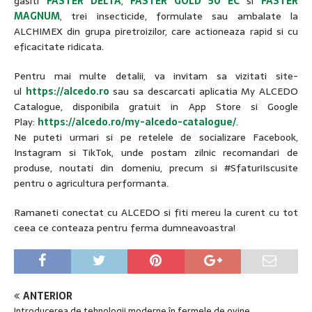
gasiti
FASTER DELTA
,
FASTER GOLD 50 EC
si
FASTER
MAGNUM
, trei insecticide, formulate sau ambalate la
ALCHIMEX din grupa piretroizilor, care actioneaza rapid si cu
eficacitate ridicata.
Pentru mai multe detalii, va invitam sa vizitati site-
ul
https://alcedo.ro
sau sa descarcati aplicatia My ALCEDO
Catalogue, disponibila gratuit in App Store si Google
Play:
https://alcedo.ro/my-alcedo-catalogue/
.
Ne puteti urmari si pe retelele de socializare Facebook,
Instagram si TikTok, unde postam zilnic recomandari de
produse, noutati din domeniu, precum si #SfaturiIscusite
pentru o agricultura performanta.
Ramaneti conectat cu ALCEDO si fiti mereu la curent cu tot
ceea ce conteaza pentru ferma dumneavoastra!
ANTERIOR
Introducerea de tehnologii moderne în fermele de ovine