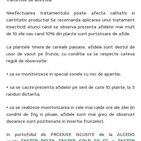
Neefectuarea tratamentului poate afecta calitativ si
cantitativ productia! Se recomanda aplicarea unui tratament
insecticid atunci cand se observa prezenta afidelor mai mult
de 10 zile sau cand 10% din plante sunt purtatoare de afide.
La plantele tinere de cereale paioase, afidele sunt destul de
usor de vazut pe frunze, cu conditia sa se respecte cateva
reguli de observatie:
• sa se monitorizeze in special zonele cu risc de aparitie;
• sa se caute prezenta afidelor pe serii de cate 10 plante, la 5
randuri distanta;
• sa se realizeze monitorizarea in cele mai calde ore ale zilei (in
conditii de frig si ploaie, afidele sunt mai greu de observat
deoarece sunt pozitionate in insertia frunzelor).
In portofoliul de PRODUSE ISCUSITE de la ALCEDO