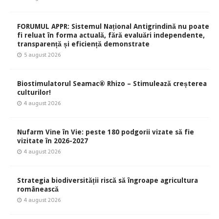
FORUMUL APPR: Sistemul Național Antigrindină nu poate
fi reluat în forma actuală, fără evaluări independente,
transparență și eficiență demonstrate
5 august 2026
Biostimulatorul Seamac® Rhizo – Stimulează creșterea
culturilor!
4 august 2026
Nufarm Vine în Vie: peste 180 podgorii vizate să fie
vizitate în 2026-2027
4 august 2026
Strategia biodiversității riscă să îngroape agricultura
românească
4 august 2026