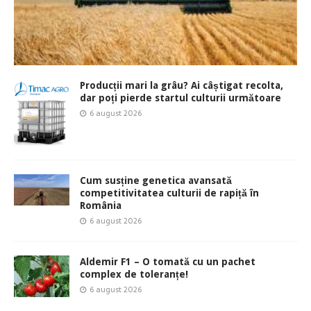
Producții mari la grâu? Ai câștigat recolta,
dar poți pierde startul culturii următoare
6 august 2026
Cum susține genetica avansată
competitivitatea culturii de rapiță în
România
6 august 2026
Aldemir F1 – O tomată cu un pachet
complex de toleranțe!
6 august 2026