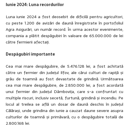
Iunie 2024: Luna recordurilor
Luna iunie 2024 a fost deosebit de dificilă pentru agricultori,
cu peste 1.200 de avizări de daună înregistrate în portofoliul
Agra Asigurări, un număr record. În urma acestor evenimente,
compania a plătit despăgubiri în valoare de 65.000.000 de lei
către fermierii afectați.
Despăgubiri importante
Cea mai mare despăgubire, de 5.476.128 lei, a fost achitată
către un fermier din județul Ilfov, ale cărui culturi de rapiță și
grâu de toamnă au fost devastate de grindină. Următoarea
cea mai mare despăgubire, de 2.850.000 lei, a fost acordată
unui fermier din județul Dâmbovița, care s-a confruntat cu
multiple riscuri, inclusiv secetă, furtună, grindină și incendiu. Pe
locul al treilea se află un dosar de daună deschis în județul
Călărași, unde grindina din iunie a cauzat daune severe asupra
culturilor de toamnă și primăvară, cu o despăgubire totală de
2.800.168 lei.