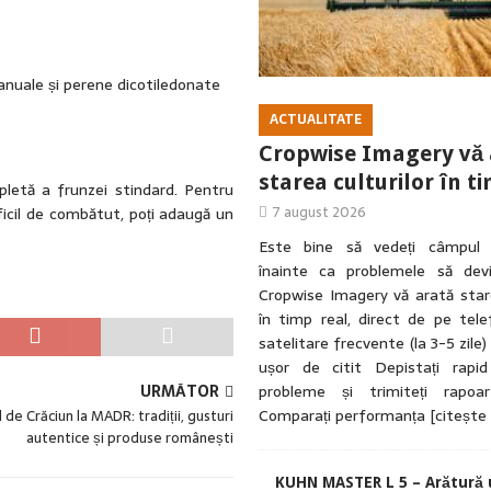
anuale și perene dicotiledonate
ACTUALITATE
Cropwise Imagery vă 
starea culturilor în ti
pletă a frunzei stindard. Pentru
7 august 2026
ificil de combătut, poți adaugă un
Este bine să vedeți câmpul d
înainte ca problemele să devin
Cropwise Imagery vă arată stare
în timp real, direct de pe tele
satelitare frecvente (la 3-5 zile)
ușor de citit Depistați rapi
URMĂTOR
probleme și trimiteți rapoa
Comparați performanța
[citește
 de Crăciun la MADR: tradiții, gusturi
autentice și produse românești
KUHN MASTER L 5 – Arătură 