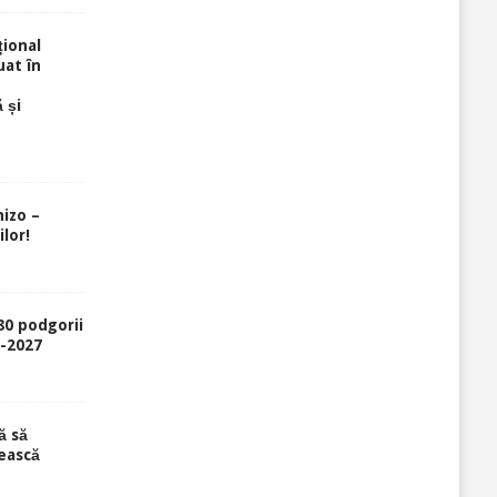
ional
uat în
 și
izo –
lor!
80 podgorii
6-2027
ă să
ească