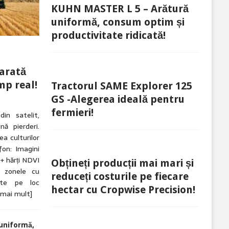
KUHN MASTER L 5 – Arătură
uniformă, consum optim și
productivitate ridicată!
arată
mp real!
Tractorul SAME Explorer 125
GS -Alegerea ideală pentru
fermieri!
in satelit,
ă pierderi.
a culturilor
fon: Imagini
 + hărți NDVI
Obțineți producții mai mari și
d zonele cu
reduceți costurile pe fiecare
rte pe loc
hectar cu Cropwise Precision!
 mai mult]
uniformă,