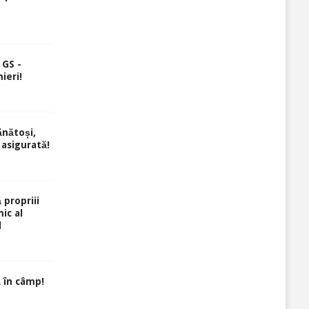
 GS -
ieri!
ănătoși,
 asigurată!
 propriii
ic al
l
 în câmp!