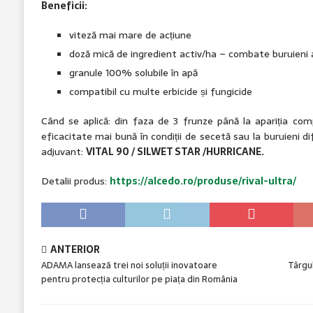
Beneficii:
viteză mai mare de acțiune
doză mică de ingredient activ/ha – combate buruieni 
granule 100% solubile în apă
compatibil cu multe erbicide și fungicide
Când se aplică: din faza de 3 frunze până la apariția com
eficacitate mai bună în condiții de secetă sau la buruieni d
adjuvant:
VITAL 90 / SILWET STAR /HURRICANE.
Detalii produs:
https://alcedo.ro/produse/rival-ultra/
ANTERIOR
ADAMA lansează trei noi soluții inovatoare
Târgul
pentru protecția culturilor pe piața din România