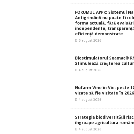
FORUMUL APPR: Sistemul Naț
Antigrindină nu poate fi rel
forma actuală, fără evaluări
independente, transparență
eficiență demonstrate
5 august 2026
Biostimulatorul Seamac® Rh
Stimulează creșterea culturi
4 august 2026
Nufarm Vine în Vie: peste 1
vizate să fie vizitate în 202
4 august 2026
Strategia biodiversității risc
îngroape agricultura român
4 august 2026