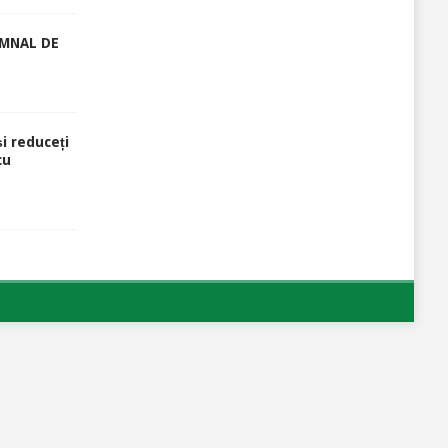
EMNAL DE
și reduceți
cu