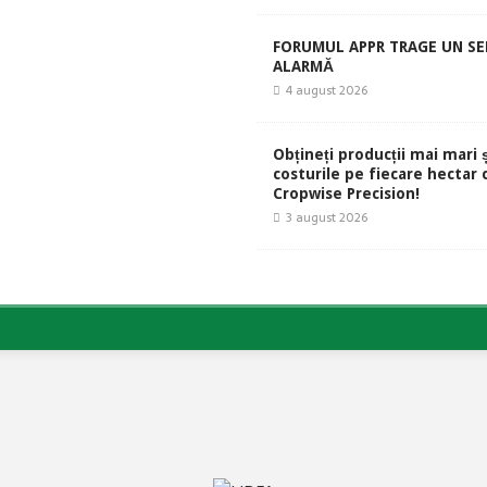
FORUMUL APPR TRAGE UN S
ALARMĂ
4 august 2026
Obțineți producții mai mari 
costurile pe fiecare hectar 
Cropwise Precision!
3 august 2026