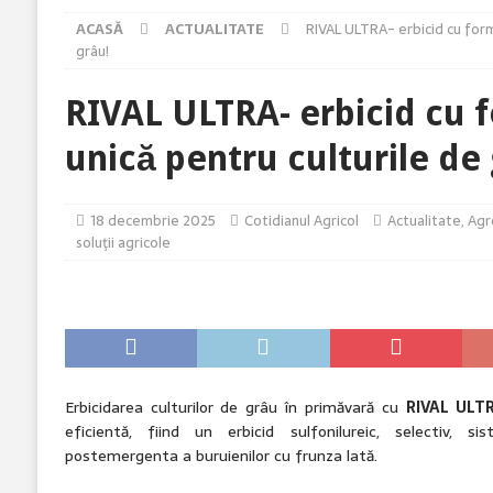
[ 7 august 2026 ]
KUHN MASTER L 5 – Arătură unifo
ACASĂ
ACTUALITATE
RIVAL ULTRA- erbicid cu form
[ 7 august 2026 ]
Bolile nu iau pauză vara și nici pr
grâu!
[ 6 august 2026 ]
Producții mari la grâu? Ai câștigat
RIVAL ULTRA- erbicid cu 
[ 6 august 2026 ]
Cum susține genetica avansată co
unică pentru culturile de
18 decembrie 2025
Cotidianul Agricol
Actualitate
,
Agr
soluţii agricole
Erbicidarea culturilor de grâu în primăvară cu
RIVAL UL
eficientă, fiind un erbicid sulfonilureic, selectiv, 
postemergenta a buruienilor cu frunza lată.