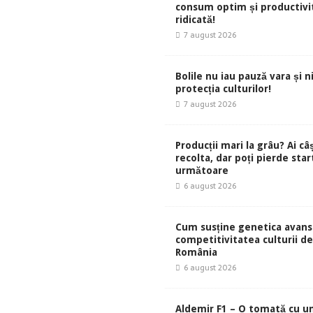
consum optim și productivi
ridicată!
7 august 2026
Bolile nu iau pauză vara și ni
protecția culturilor!
7 august 2026
Producții mari la grâu? Ai câ
recolta, dar poți pierde start
următoare
6 august 2026
Cum susține genetica avans
competitivitatea culturii de 
România
6 august 2026
Aldemir F1 – O tomată cu u