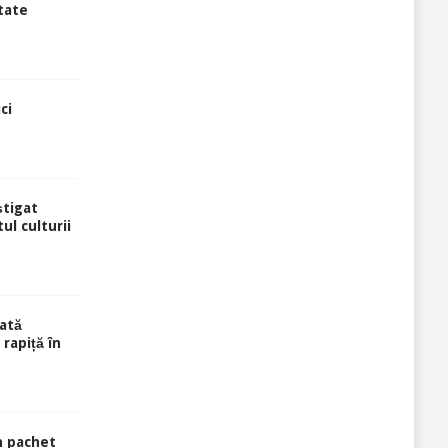
tate
ci
știgat
ul culturii
ată
rapiță în
n pachet