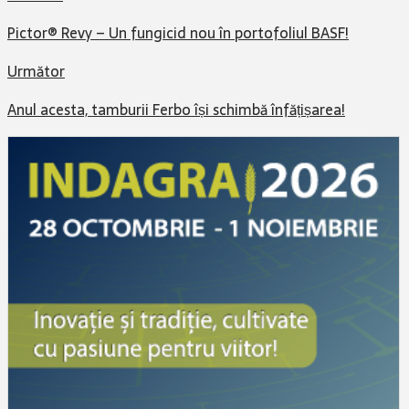
Pictor® Revy – Un fungicid nou în portofoliul BASF!
Următor
Anul acesta, tamburii Ferbo își schimbă înfățișarea!