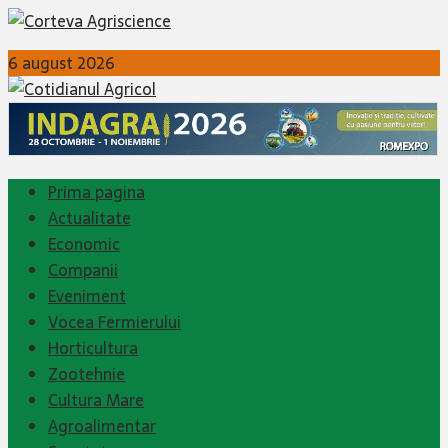
6 august 2026
Prima pagina
Actualitate
Economic
Companii
Eveniment
Vocea Fermierului
Horticultura
Zootehnie
Cultura Mare
Agroalimentar