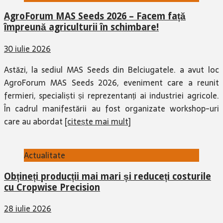
AgroForum MAS Seeds 2026 – Facem față
împreună agriculturii în schimbare!
30 iulie 2026
Astăzi, la sediul MAS Seeds din Belciugatele. a avut loc
AgroForum MAS Seeds 2026, eveniment care a reunit
fermieri, specialiști și reprezentanți ai industriei agricole.
În cadrul manifestării au fost organizate workshop-uri
care au abordat
[citește mai mult]
Actualitate
Obțineți producții mai mari și reduceți costurile
cu Cropwise Precision
28 iulie 2026