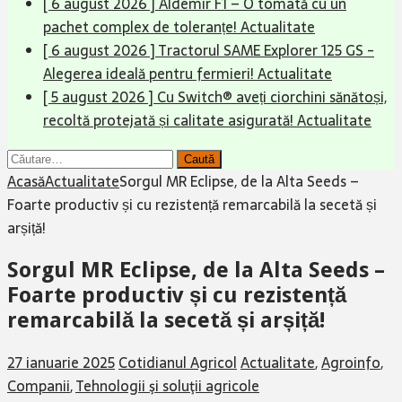
[ 6 august 2026 ]
Aldemir F1 – O tomată cu un
pachet complex de toleranțe!
Actualitate
[ 6 august 2026 ]
Tractorul SAME Explorer 125 GS -
Alegerea ideală pentru fermieri!
Actualitate
[ 5 august 2026 ]
Cu Switch® aveți ciorchini sănătoși,
recoltă protejată și calitate asigurată!
Actualitate
Caută
după:
Acasă
Actualitate
Sorgul MR Eclipse, de la Alta Seeds –
Foarte productiv și cu rezistență remarcabilă la secetă și
arșiță!
Sorgul MR Eclipse, de la Alta Seeds –
Foarte productiv și cu rezistență
remarcabilă la secetă și arșiță!
27 ianuarie 2025
Cotidianul Agricol
Actualitate
,
Agroinfo
,
Companii
,
Tehnologii şi soluţii agricole