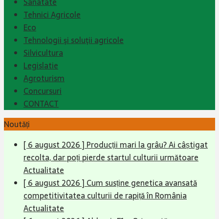
Sanatate
Tehnici Agricole
Eco
Tehnologii şi soluţii agricole
Silvicultura
Legislatie
Agroturism
Concursuri
CONTACT
Noutăți
[ 6 august 2026 ]
Producții mari la grâu? Ai câștigat
recolta, dar poți pierde startul culturii următoare
Actualitate
[ 6 august 2026 ]
Cum susține genetica avansată
competitivitatea culturii de rapiță în România
Actualitate