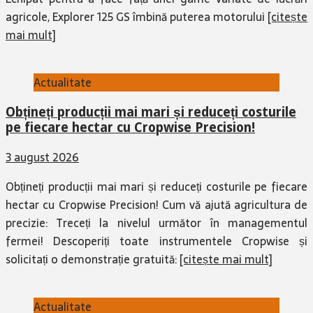
agricole, Explorer 125 GS îmbină puterea motorului
[citește
mai mult]
Actualitate
Obțineți producții mai mari și reduceți costurile
pe fiecare hectar cu Cropwise Precision!
3 august 2026
Obțineți producții mai mari și reduceți costurile pe fiecare
hectar cu Cropwise Precision! Cum vă ajută agricultura de
precizie: Treceți la nivelul următor în managementul
fermei! Descoperiți toate instrumentele Cropwise și
solicitați o demonstrație gratuită:
[citește mai mult]
Actualitate