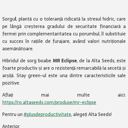
Sorgu
l
, plantă cu o toleranță ridicată la stresul hidric, care
pe lângă creșterea gradului de securitate financiară a
fermei prin complementaritatea cu porumbul, îl substituie
cu succes în rațiile de furajare, având valori nutriționale
asemănătoare.
Hibridul de sorg boabe
MR Eclipse
, de la Alta Seeds, este
foarte productiv și are o rezistență remarcabilă la secetă și
arșiță. Stay green-ul este una dintre caracteristicile sale
pozitive.
Aflați mai multe aici:
https://ro.altaseeds.com/produse/mr-eclipse
Pentru un
#plusdeproductivitate
, alegeți Alta Seeds!
Anterior