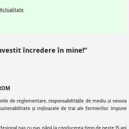
Actualitate
nvestit încredere în mine!”
PROM
iunile de reglementare, responsabilitățile de mediu și nevoia
, sustenabilitate și mijloacele de trai ale fermierilor. Impune
ofesional pas cu pas, până la conducerea timp de peste 15 ani