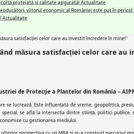
ecoltă protejată și calitate asigurată!
Actualitate
 producători, viitorul economic al României este pus în pericol
!
Actualitate
sura satisfacției celor care au investit încredere în mine!”
ând măsura satisfacției celor care au i
dustriei de Protecție a Plantelor din România – AI
are se lucrează. Este influențată de vreme, geopolitică, pres
pecial, se află la intersecția dintre știință, politici publice
le economice cu gestionarea mediului.
 ulterior perspectiva cu un MBA și și-a construit parcursul pr