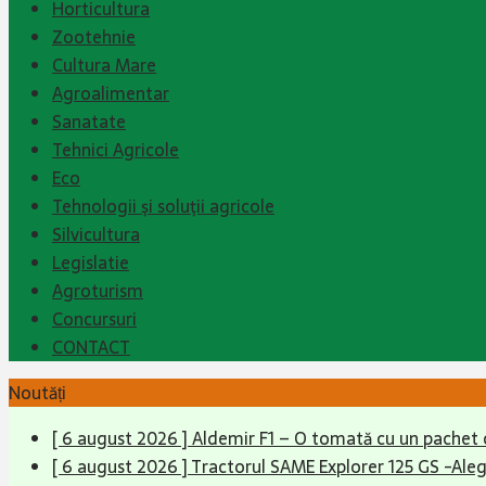
Horticultura
Zootehnie
Cultura Mare
Agroalimentar
Sanatate
Tehnici Agricole
Eco
Tehnologii şi soluţii agricole
Silvicultura
Legislatie
Agroturism
Concursuri
CONTACT
Noutăți
[ 6 august 2026 ]
Aldemir F1 – O tomată cu un pachet 
[ 6 august 2026 ]
Tractorul SAME Explorer 125 GS -Aleg