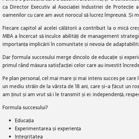
ca Director Executiv al Asociației Industriei de Protecție
oamenilor cu care am avut norocul să lucrez împreună. Și mai
Fiecare capitol al acelei călătorii a contribuit la o mică cr
MBA a încercat să inculce abilități de management strategic
importanța implicării în comunitate și nevoia de adaptabilita
Dar formula succesului merge dincolo de educație și experie
primul rând măsura satisfacției celor care au investit încred
Pe plan personal, cel mai mare și mai intens succes pe care 
un mediu străin de la vârsta de 18 ani, care și-a făcut un ro
am ținut și am vrut să i le transmit și ei: independență, resp
Formula succesului?
Educația
Experimentarea și experiența
Integritatea