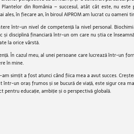
 a Plantelor din România – succesul, atât cât este, nu este 
 ales, în fiecare an, în biroul AIPROM am lucrat cu oameni tin
eștere într-un nivel de competență la nivel personal. Biochimi
 și disciplină financiară într-un om care nu știa ce înseamnă 
te la orice vârstă.
nță. În cazul meu, al unei persoane care lucrează într-un form
ere în mine.
l-am simțit a fost atunci când fiica mea a avut succes. Crește
st într-un oraș frumos și se bucură de viață, este sigur cea mai
ect pentru educație, ambiție și o perspectivă globală.