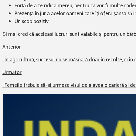
Forța de a te ridica mereu, pentru că vor fi multe căder
Prezența în jur a acelor oameni care îți oferă șansa să
Un scop pozitiv
Și mai cred că aceleași lucruri sunt valabile și pentru un bă
Anterior
“În agricultură, succesul nu se măsoară doar în recolte, ci în c
Următor
“Femeile trebuie să-și urmeze visul de a avea o carieră și de