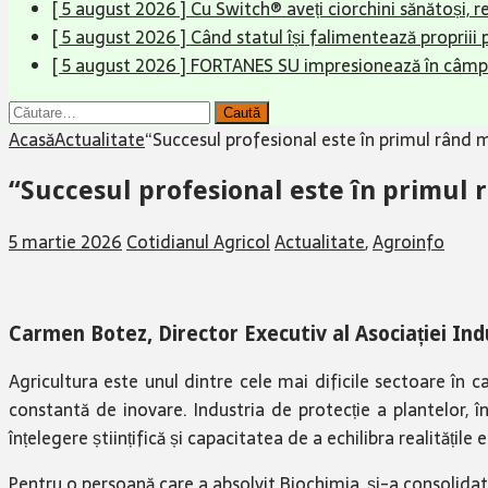
[ 5 august 2026 ]
Cu Switch® aveți ciorchini sănătoși, r
[ 5 august 2026 ]
Când statul își falimentează propriii
[ 5 august 2026 ]
FORTANES SU impresionează în câmp
Caută
după:
Acasă
Actualitate
“Succesul profesional este în primul rând mă
“Succesul profesional este în primul r
5 martie 2026
Cotidianul Agricol
Actualitate
,
Agroinfo
Carmen Botez, Director Executiv al Asociației In
Agricultura este unul dintre cele mai dificile sectoare în c
constantă de inovare. Industria de protecție a plantelor, în s
înțelegere științifică și capacitatea de a echilibra realități
Pentru o persoană care a absolvit Biochimia, și-a consolidat