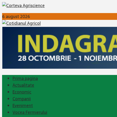
6 august 2026
Prima pagina
Actualitate
Economic
Companii
Eveniment
Vocea Fermierului