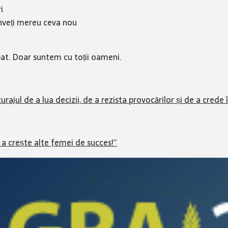
i
 inveți mereu ceva nou
rbat. Doar suntem cu toții oameni.
urajul de a lua decizii, de a rezista provocărilor și de a crede 
 a crește alte femei de succes!”