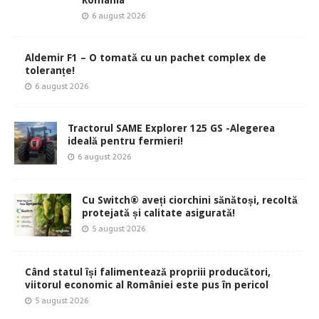
România
6 august 2026
Aldemir F1 – O tomată cu un pachet complex de
toleranțe!
6 august 2026
Tractorul SAME Explorer 125 GS -Alegerea
ideală pentru fermieri!
6 august 2026
Cu Switch® aveți ciorchini sănătoși, recoltă
protejată și calitate asigurată!
5 august 2026
Când statul își falimentează propriii producători,
viitorul economic al României este pus în pericol
5 august 2026