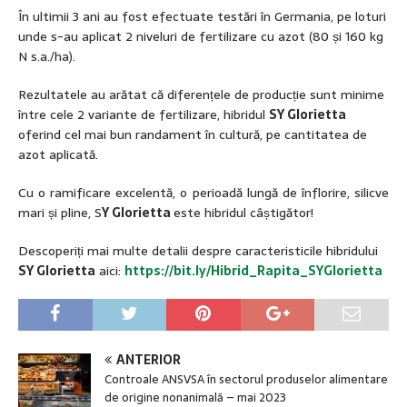
În ultimii 3 ani au fost efectuate testări în Germania, pe loturi
unde s-au aplicat 2 niveluri de fertilizare cu azot (80 și 160 kg
N s.a./ha).
Rezultatele au arătat că diferențele de producție sunt minime
între cele 2 variante de fertilizare, hibridul
SY Glorietta
oferind cel mai bun randament în cultură, pe cantitatea de
azot aplicată.
Cu o ramificare excelentă, o perioadă lungă de înflorire, silicve
mari și pline, S
Y Glorietta
este hibridul câștigător!
Descoperiți mai multe detalii despre caracteristicile hibridului
SY Glorietta
aici:
https://bit.ly/Hibrid_Rapita_SYGlorietta
ANTERIOR
Controale ANSVSA în sectorul produselor alimentare
de origine nonanimală – mai 2023