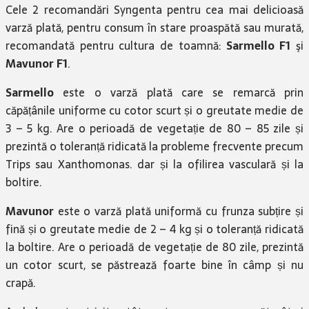
Cele 2 recomandări Syngenta pentru cea mai delicioasă
varză plată, pentru consum în stare proaspătă sau murată,
recomandată pentru cultura de toamnă:
Sarmello F1
şi
Mavunor F1
.
Sarmello
este o varză plată care se remarcă prin
căpățânile uniforme cu cotor scurt și o greutate medie de
3 – 5 kg. Are o perioadă de vegetație de 80 – 85 zile și
prezintă o toleranță ridicată la probleme frecvente precum
Trips sau Xanthomonas. dar și la ofilirea vasculară și la
boltire.
Mavunor
este o varză plată uniformă cu frunza subțire și
fină și o greutate medie de 2 – 4 kg și o toleranță ridicată
la boltire. Are o perioadă de vegetație de 80 zile, prezintă
un cotor scurt, se păstrează foarte bine în câmp și nu
crapă.