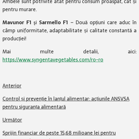
Ambele sunt potrivite atât pentru consum proaspăt, cât și
pentru murare.
Mavunor F1
şi
Sarmello F1
– Două opțiuni care aduc în
câmp uniformitate, adaptabilitate și calitate constantă a
producției!
Mai multe detalii, aici:
https://www.syngentavegetables.com/ro-ro
Anterior
Control și prevenție în lanțul alimentar: acțiunile ANSVSA
pentru siguranța alimentară
Următor
Sprijin financiar de peste 15,68 milioane lei pentru