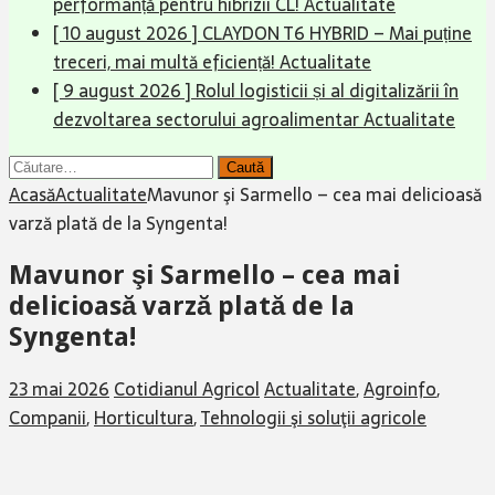
performanță pentru hibrizii CL!
Actualitate
[ 10 august 2026 ]
CLAYDON T6 HYBRID – Mai puține
treceri, mai multă eficiență!
Actualitate
[ 9 august 2026 ]
Rolul logisticii și al digitalizării în
dezvoltarea sectorului agroalimentar
Actualitate
Caută
după:
Acasă
Actualitate
Mavunor şi Sarmello – cea mai delicioasă
varză plată de la Syngenta!
Mavunor şi Sarmello – cea mai
delicioasă varză plată de la
Syngenta!
23 mai 2026
Cotidianul Agricol
Actualitate
,
Agroinfo
,
Companii
,
Horticultura
,
Tehnologii şi soluţii agricole