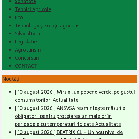
Sanatate
Tehnici Agricole
Eco
Tehnologii şi soluţii agricole
Silvicultura
Legislatie
Agroturism
Concursuri
CONTACT
Noutăți
[ 10 august 2026 ]
Mirsini, un pepene verde, pe gustul
consumatorilor!
Actualitate
[ 10 august 2026 ]
ANSVSA reamintește măsurile
obligatorii pentru protejarea animalelor în
perioadele cu temperaturi ridicate
Actualitate
[ 10 august 2026 ]
BEATRIX CL – Un nou nivel de