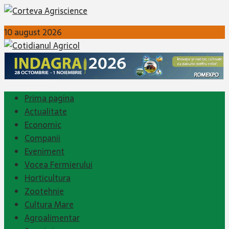
10 august 2026
Prima pagina
Actualitate
Economic
Companii
Eveniment
Vocea Fermierului
Horticultura
Zootehnie
Cultura Mare
Agroalimentar