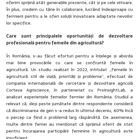
oferim sprijină atât generațiile prezente, cât și pe cele viitoare.
În plus, credem cu tărie în colaborare, lucrând îndeaproape cu
fermierii pentru a le oferi soluții inovatoare adaptate nevoilor
lor specifice.
Care sunt principalele oportunități de dezvoltare
profesională pentru femeile din agricultură?
În România, s-au făcut eforturi pentru a înțelege și aborda
mai bine provocările cu care se confruntă femeile în
agricultură. Un studiu realizat în 2022, intitulat „Femeile în
agricultură: stil de viață, priorități și probleme”, efectuat de
compania internațională de cercetare și dezvoltare agricolă
Corteva Agriscience, în parteneriat cu ProInsightLab, a
analizat experiențele femeilor fermier din România. Studiul a
relevat că, deși peste jumătate dintre respondente consideră
că discriminarea de gen s-a redus în ultimul deceniu, 60% încă
o percep ca fiind o problemă larg răspândită. De asemenea,
multe dintre femei au menționat că sprijinul oferit de stat
pentru încurajarea participării feminine în agricultură este
insuficient.