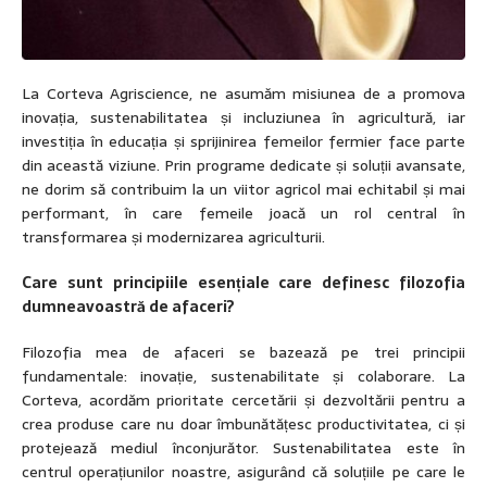
La Corteva Agriscience, ne asumăm misiunea de a promova
inovația, sustenabilitatea și incluziunea în agricultură, iar
investiția în educația și sprijinirea femeilor fermier face parte
din această viziune. Prin programe dedicate și soluții avansate,
ne dorim să contribuim la un viitor agricol mai echitabil și mai
performant, în care femeile joacă un rol central în
transformarea și modernizarea agriculturii.
Care sunt principiile esențiale care definesc filozofia
dumneavoastră de afaceri?
Filozofia mea de afaceri se bazează pe trei principii
fundamentale: inovație, sustenabilitate și colaborare. La
Corteva, acordăm prioritate cercetării și dezvoltării pentru a
crea produse care nu doar îmbunătățesc productivitatea, ci și
protejează mediul înconjurător. Sustenabilitatea este în
centrul operațiunilor noastre, asigurând că soluțiile pe care le