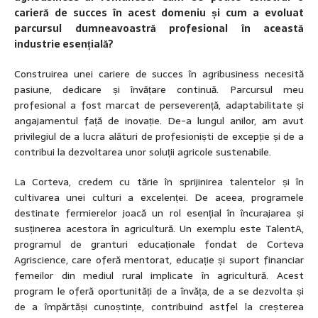
carieră de succes în acest domeniu și cum a evoluat
parcursul dumneavoastră profesional în această
industrie esențială?
Construirea unei cariere de succes în agribusiness necesită
pasiune, dedicare și învățare continuă. Parcursul meu
profesional a fost marcat de perseverență, adaptabilitate și
angajamentul față de inovație. De-a lungul anilor, am avut
privilegiul de a lucra alături de profesioniști de excepție și de a
contribui la dezvoltarea unor soluții agricole sustenabile.
La Corteva, credem cu tărie în sprijinirea talentelor și în
cultivarea unei culturi a excelenței. De aceea, programele
destinate fermierelor joacă un rol esențial în încurajarea și
susținerea acestora în agricultură. Un exemplu este TalentA,
programul de granturi educaționale fondat de Corteva
Agriscience, care oferă mentorat, educație și suport financiar
femeilor din mediul rural implicate în agricultură. Acest
program le oferă oportunități de a învăța, de a se dezvolta și
de a împărtăși cunoștințe, contribuind astfel la creșterea