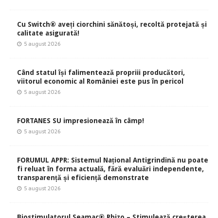
Cu Switch® aveți ciorchini sănătoși, recoltă protejată și
calitate asigurată!
5 august 2026
Când statul își falimentează propriii producători,
viitorul economic al României este pus în pericol
5 august 2026
FORTANES SU impresionează în câmp!
5 august 2026
FORUMUL APPR: Sistemul Național Antigrindină nu poate
fi reluat în forma actuală, fără evaluări independente,
transparență și eficiență demonstrate
5 august 2026
Biostimulatorul Seamac® Rhizo – Stimulează creșterea