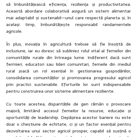
să îmbunătățească eficiența, reziliența și productivitatea.
Această abordare colaborativă asigură un sistem alimentar
mai adaptabil și sustenabil—unul care respectă planeta și, în
același timp, îmbunătățește responsabil randamentele
agricole.
În plus, inovația în agricultură trebuie să fie însoțită de
incluziune, iar eu doresc să subliniez rolul vital al femeilor din
comunitățile rurale din întreaga lume. Indiferent dacă sunt
fermieri, educatori sau lideri comunitari, femeile din mediul
rural joacă un rol esențial în gestionarea gospodăriilor,
consolidarea comunităților și promovarea progresului agricol
prin practici sustenabile. Eforturile lor sunt indispensabile
pentru construirea unor sisteme alimentare reziliente.
Cu toate acestea, disparitățile de gen rămân o provocare
majoră, limitând accesul femeilor la resurse, educație și
oportunități de leadership. Depășirea acestor bariere nu este
doar o chestiune de echitate, ci și un factor esențial pentru
dezvoltarea unui sector agricol prosper, capabil să susțină o