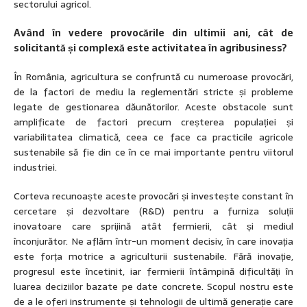
sectorului agricol.
Având în vedere provocările din ultimii ani, cât de
solicitantă și complexă este activitatea în agribusiness?
În România, agricultura se confruntă cu numeroase provocări,
de la factori de mediu la reglementări stricte și probleme
legate de gestionarea dăunătorilor. Aceste obstacole sunt
amplificate de factori precum creșterea populației și
variabilitatea climatică, ceea ce face ca practicile agricole
sustenabile să fie din ce în ce mai importante pentru viitorul
industriei.
Corteva recunoaște aceste provocări și investește constant în
cercetare și dezvoltare (R&D) pentru a furniza soluții
inovatoare care sprijină atât fermierii, cât și mediul
înconjurător. Ne aflăm într-un moment decisiv, în care inovația
este forța motrice a agriculturii sustenabile. Fără inovație,
progresul este încetinit, iar fermierii întâmpină dificultăți în
luarea deciziilor bazate pe date concrete. Scopul nostru este
de a le oferi instrumente și tehnologii de ultimă generație care