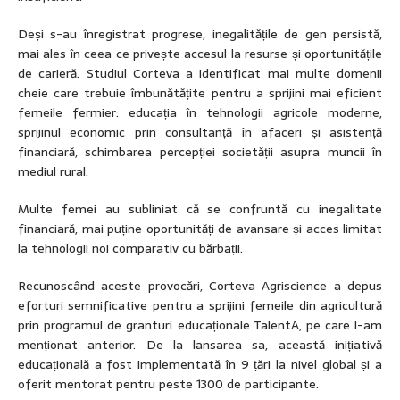
Deși s-au înregistrat progrese, inegalitățile de gen persistă,
mai ales în ceea ce privește accesul la resurse și oportunitățile
de carieră. Studiul Corteva a identificat mai multe domenii
cheie care trebuie îmbunătățite pentru a sprijini mai eficient
femeile fermier: educația în tehnologii agricole moderne,
sprijinul economic prin consultanță în afaceri și asistență
financiară, schimbarea percepției societății asupra muncii în
mediul rural.
Multe femei au subliniat că se confruntă cu inegalitate
financiară, mai puține oportunități de avansare și acces limitat
la tehnologii noi comparativ cu bărbații.
Recunoscând aceste provocări, Corteva Agriscience a depus
eforturi semnificative pentru a sprijini femeile din agricultură
prin programul de granturi educaționale TalentA, pe care l-am
menționat anterior. De la lansarea sa, această inițiativă
educațională a fost implementată în 9 țări la nivel global și a
oferit mentorat pentru peste 1300 de participante.