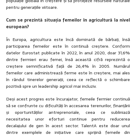
populație globală în creștere și să protejeze resursele naturale
pentru generațiile viitoare.
Cum se prezintă situația femeilor în agricultură la nivel
european?
În Europa, agricultura este încă dominată de bărbați, însă
participarea femeilor este în continuă creștere. Conform
datelor Eurostat publicate în 2022, în anul 2020, doar 31,6%
dintre fermieri erau femei, însă această cifră reprezintă o
creștere semnificativă față de 26,4% în 2005. Numărul
femeilor care administrează ferme este în creștere, mai ales
în rândul tinerelor generații, ceea ce reflectă o schimbare
pozitivă spre un leadership agricol mai incluziv.
Deși acest progres este încurajator, femeile fermier continuă
să se confrunte cu dificultăți în accesarea terenurilor, finanțării
și oportunităților antreprenoriale, ceea ce subliniază
necesitatea unor eforturi continue pentru reducerea
decalajului de gen în acest sector. TalentA este doar unul
dintre exemplele de inițiative care sprijină femeile din