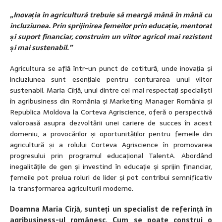
„Inovația în agricultură trebuie să meargă mână în mână cu
incluziunea. Prin sprijinirea femeilor prin educație, mentorat
și suport financiar, construim un viitor agricol mai rezistent
și mai sustenabil.”
Agricultura se află într-un punct de cotitură, unde inovația și
incluziunea sunt esențiale pentru conturarea unui viitor
sustenabil. Maria Cîrjă, unul dintre cei mai respectați specialiști
în agribusiness din România și Marketing Manager România și
Republica Moldova la Corteva Agriscience, oferă o perspectivă
valoroasă asupra dezvoltării unei cariere de succes în acest
domeniu, a provocărilor și oportunităților pentru femeile din
agricultură și a rolului Corteva Agriscience în promovarea
progresului prin programul educațional TalentA. Abordând
inegalitățile de gen și investind în educație și sprijin financiar,
femeile pot prelua roluri de lider și pot contribui semnificativ
la transformarea agriculturii moderne.
Doamna Maria Cîrjă, sunteți un specialist de referință în
agribusiness-ul românesc. Cum se poate construi o