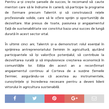
Pentru a-și crește șansele de succes, le recomand să: caute
mentori care să le îndrume în carieră, să participe la programe
de formare precum TalentA și să construiască rețele
profesionale solide, care să le ofere sprijin și oportunități de
dezvoltare. Mai presus de toate, pasiunea și angajamentul
față de sustenabilitate vor constitui baza unui succes de lungă
durată în acest sector vital.
În ultimii cinci ani, TalentA și-a demonstrat rolul esențial în
sprijinirea antreprenoriatului feminin în agricultură, ajutând
participantele să își valorifice potențialul, să contribuie la
dezvoltarea rurală și să impulsioneze creșterea economică în
comunitățile lor. Ediția din acest an a reconfirmat
angajamentul continuu al Corteva de a susține femeile
fermier, asigurându-se că acestea au instrumentele,
cunoștințele și încrederea necesare pentru a deveni liderii
viitorului în agricultura sustenabilă.