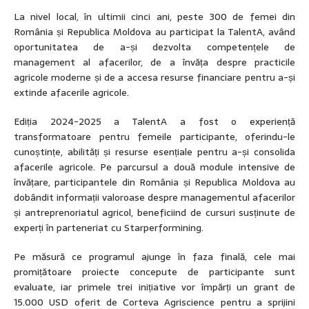
La nivel local, în ultimii cinci ani, peste 300 de femei din
România și Republica Moldova au participat la TalentA, având
oportunitatea de a-și dezvolta competențele de
management al afacerilor, de a învăța despre practicile
agricole moderne și de a accesa resurse financiare pentru a-și
extinde afacerile agricole.
Ediția 2024-2025 a TalentA a fost o experiență
transformatoare pentru femeile participante, oferindu-le
cunoștințe, abilități și resurse esențiale pentru a-și consolida
afacerile agricole. Pe parcursul a două module intensive de
învățare, participantele din România și Republica Moldova au
dobândit informații valoroase despre managementul afacerilor
și antreprenoriatul agricol, beneficiind de cursuri susținute de
experți în parteneriat cu Starperformining.
Pe măsură ce programul ajunge în faza finală, cele mai
promițătoare proiecte concepute de participante sunt
evaluate, iar primele trei inițiative vor împărți un grant de
15.000 USD oferit de Corteva Agriscience pentru a sprijini